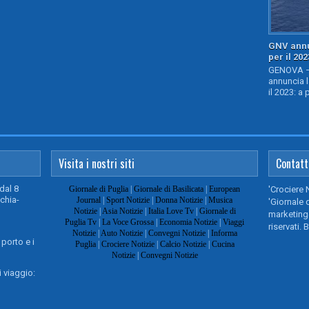
GNV annu
per il 202
GENOVA – 
annuncia l
il 2023: a 
Visita i nostri siti
Contatt
dal 8
Giornale di Puglia
|
Giornale di Basilicata
|
European
'Crociere 
chia-
Journal
|
Sport Notizie
|
Donna Notizie
|
Musica
'Giornale d
Notizie
|
Asia Notizie
|
Italia Love Tv
|
Giornale di
marketing@
Puglia Tv
|
La Voce Grossa
|
Economia Notizie
|
Viaggi
riservati. 
Notizie
|
Auto Notizie
|
Convegni Notizie
|
Informa
 porto e i
Puglia
|
Crociere Notizie
|
Calcio Notizie
|
Cucina
Notizie
|
Convegni Notizie
 viaggio: