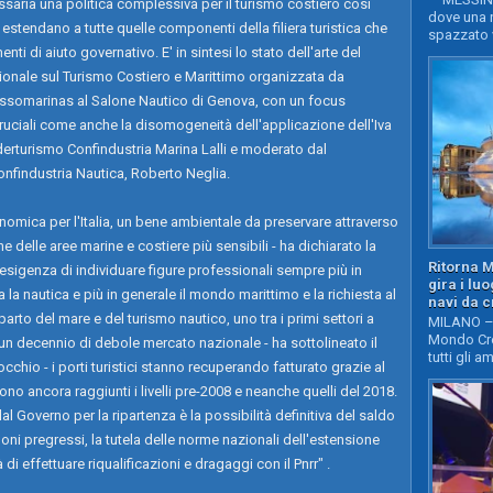
ssaria una politica complessiva per il turismo costiero così
dove una n
stendano a tutte quelle componenti della filiera turistica che
spazzato v
ti di aiuto governativo. E' in sintesi lo stato dell'arte del
azionale sul Turismo Costiero e Marittimo organizzata da
Assomarinas al Salone Nautico di Genova, con un focus
ruciali come anche la disomogeneità dell'applicazione dell'Iva
derturismo Confindustria Marina Lalli e moderato dal
onfindustria Nautica, Roberto Neglia.
omica per l'Italia, un bene ambientale da preservare attraverso
e delle aree marine e costiere più sensibili - ha dichiarato la
Ritorna 
'esigenza di individuare figure professionali sempre più in
gira i lu
la nautica e più in generale il mondo marittimo e la richiesta al
navi da c
parto del mare e del turismo nautico, uno tra i primi settori a
MILANO – 
Mondo Cro
 un decennio di debole mercato nazionale - ha sottolineato il
tutti gli a
hio - i porti turistici stanno recuperando fatturato grazie al
no ancora raggiunti i livelli pre-2008 e neanche quelli del 2018.
al Governo per la ripartenza è la possibilità definitiva del saldo
noni pregressi, la tutela delle norme nazionali dell'estensione
 di effettuare riqualificazioni e dragaggi con il Pnrr" .