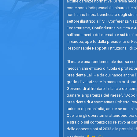
alcune carenze normative. Si rivela nece
come sono indispensabili misure che si e
non hanno finora beneficiato degli strumen
settore illustrato all' VIII Conferenza N
Federturismo, Confindustria Nautica e 
sull'andamento del mercato e sui temi c
in Europa, aperto dalla presidente di Fe
Responsabile Rapporti istituzionali di C
"Il mare è una fondamentale risorsa econ
meccanismi efficaci di tutela e protezion
presidente Lalli - e da qui nasce anche l
grado di valorizzare in maniera profonda 
Governo di affrontare il rilancio del com
trainare la ripartenza del Paese". "Dopo
presidente di Assomarinas Roberto Perocc
turismo di prossimità, anche se non si so
Quel che gli operatori si attendono ora d
e stralcio sul contenzioso relativo ai ca
delle concessioni al 2033 e la possibilità