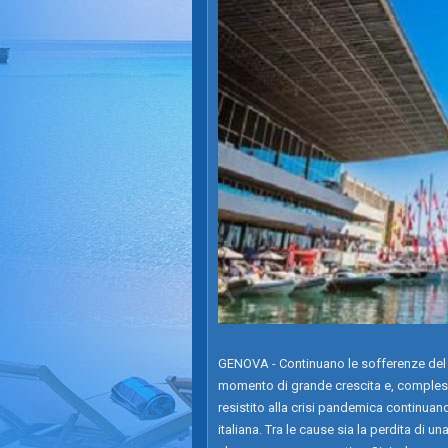
GENOVA - Continuano le sofferenze del tu
momento di grande crescita e, compless
resistito alla crisi pandemica continuan
italiana. Tra le cause sia la perdita di u