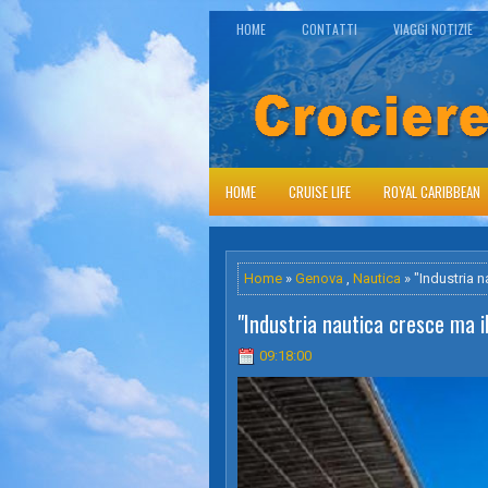
HOME
CONTATTI
VIAGGI NOTIZIE
HOME
CRUISE LIFE
ROYAL CARIBBEAN
Home
»
Genova
,
Nautica
» "Industria n
"Industria nautica cresce ma il
09:18:00