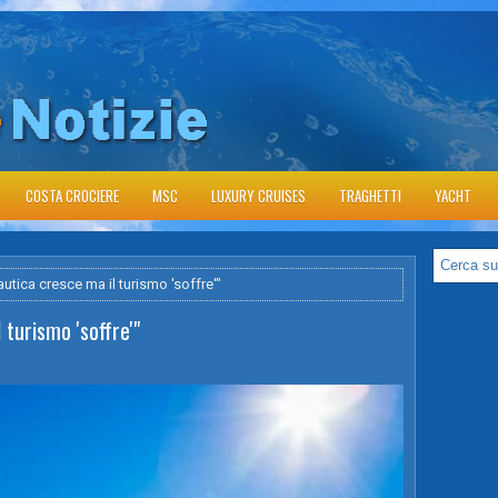
COSTA CROCIERE
MSC
LUXURY CRUISES
TRAGHETTI
YACHT
autica cresce ma il turismo 'soffre'"
 turismo 'soffre'"