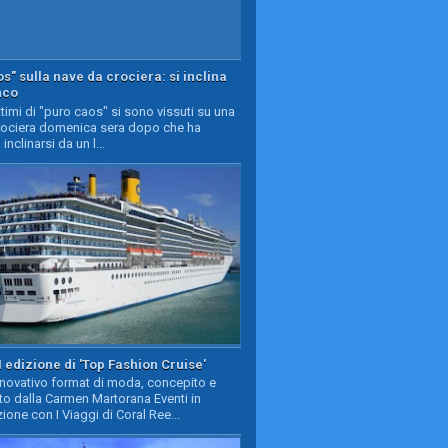
s" sulla nave da crociera: si inclina
nco
timi di "puro caos" si sono vissuti su una
rociera domenica sera dopo che ha
 inclinarsi da un l...
II edizione di 'Top Fashion Cruise'
nnovativo format di moda, concepito e
to dalla Carmen Martorana Eventi in
ione con I Viaggi di Coral Ree...