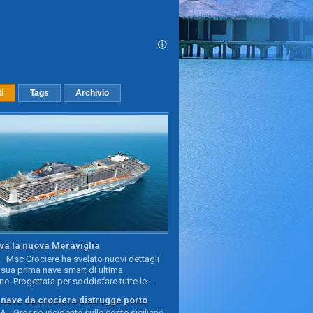
ti
Tags
Archivio
va la nuova Meraviglia
 Msc Crociere ha svelato nuovi dettagli
sua prima nave smart di ultima
e. Progettata per soddisfare tutte le...
, nave da crociera distrugge porto
 - Grosso incidente sulle coste siciliane,