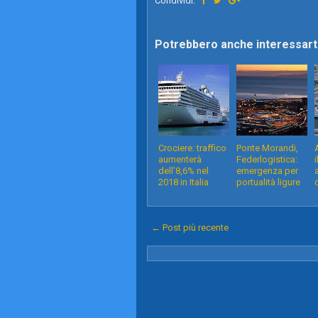
Condividi:
Potrebbero anche interessarti
Crociere: traffico
Ponte Morandi,
aumenterà
Federlogistica:
i
dell’8,6% nel
emergenza per
2018 in Italia
portualità ligure
← Post più recente