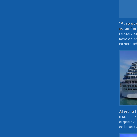
"Puro cao
su un fia
MIAMI - At
nave da c
iniziato ad
Al via la 
BARI - L'i
organizza
collaboraz