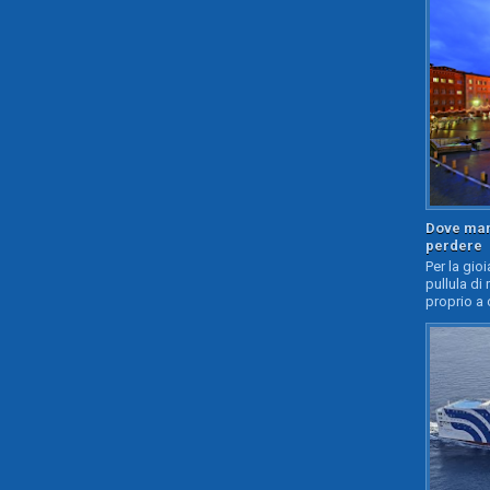
Dove mang
perdere
Per la gioi
pullula di 
proprio a 