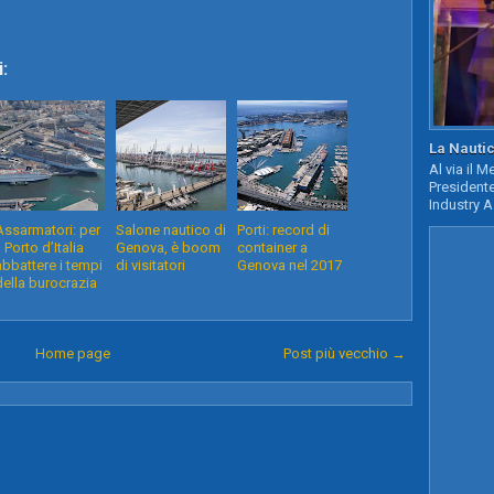
:
La Nautic
Al via il 
Presidente
Industry A
Assarmatori: per
Salone nautico di
Porti: record di
l Porto d’Italia
Genova, è boom
container a
abbattere i tempi
di visitatori
Genova nel 2017
della burocrazia
Home page
Post più vecchio →