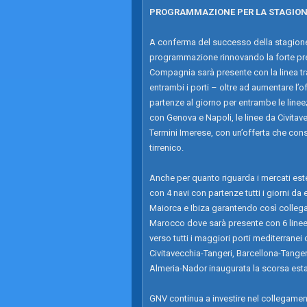
PROGRAMMAZIONE PER LA STAGION
A conferma del successo della stagione
programmazione rinnovando la forte pres
Compagnia sarà presente con la linea tr
entrambi i porti – oltre ad aumentare l’o
partenze al giorno per entrambe le linee;
con Genova e Napoli, le linee da Civitav
Termini Imerese, con un’offerta che consen
tirrenico.
Anche per quanto riguarda i mercati est
con 4 navi con partenze tutti i giorni da 
Maiorca e Ibiza garantendo così collegame
Marocco dove sarà presente con 6 linee 
verso tutti i maggiori porti mediterranei
Civitavecchia-Tangeri, Barcellona-Tangeri
Almeria-Nador inaugurata la scorsa esta
GNV continua a investire nel collegamento