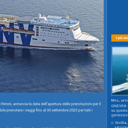
I più let
Msc, arri
mini, annuncia la data dell’apertura delle prenotazioni per il
GINEVRA –
ile prenotare i viaggi fino al 30 settembre 2023 per tutti i
su questa 
generazion
Sicilia
MESSINA