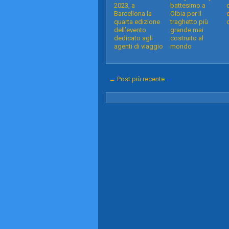
2023, a
battesimo a
Barcellona la
Olbia per il
quarta edizione
traghetto più
dell’evento
grande mai
dedicato agli
costruito al
agenti di viaggio
mondo
← Post più recente