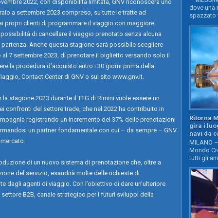
novembre 2022, con disponibilità limitata, GNV riconoscerà uno
dove una n
braio a settembre 2023 compreso, su tutte le tratte ad
spazzato v
 ai propri clienti di programmare il viaggio con maggiore
a possibilità di cancellare il viaggio prenotato senza alcuna
di partenza. Anche questa stagione sarà possibile scegliere
 al 7 settembre 2023, di prenotare il biglietto versando solo il
ere la procedura d’acquisto entro i 30 giorni prima della
iaggio, Contact Center di GNV o sul sito www.gnv.it.
 la stagione 2023 durante il TTG di Rimini vuole essere un
confronti del settore trade, che nel 2022 ha contribuito in
Ritorna 
ompagnia registrando un incremento del 37% delle prenotazioni
gira i lu
nfermandosi un partner fondamentale con cui – da sempre – GNV
navi da c
l mercato.
MILANO – 
Mondo Cro
tutti gli a
ntroduzione di un nuovo sistema di prenotazione che, oltre a
ione del servizio, esaudirà molte delle richieste di
dagli agenti di viaggio. Con l’obiettivo di dare un’ulteriore
l settore B2B, canale strategico per i futuri sviluppi della