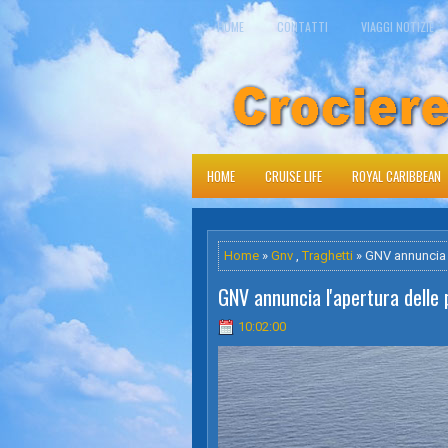
HOME
CONTATTI
VIAGGI NOTIZIE
HOME
CRUISE LIFE
ROYAL CARIBBEAN
Home
»
Gnv
,
Traghetti
» GNV annuncia l
GNV annuncia l'apertura delle 
10:02:00