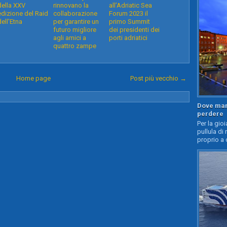
della XXV
rinnovano la
all’Adriatic Sea
edizione del Raid
collaborazione
Forum 2023 il
dell'Etna
per garantire un
primo Summit
futuro migliore
dei presidenti dei
agli amici a
porti adriatici
quattro zampe
Home page
Post più vecchio →
Dove mang
perdere
Per la gioi
pullula di 
proprio a 