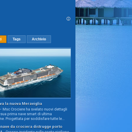
ti
Tags
Archivio
va la nuova Meraviglia
 Msc Crociere ha svelato nuovi dettagli
sua prima nave smart di ultima
e. Progettata per soddisfare tutte le...
, nave da crociera distrugge porto
 - Grosso incidente sulle coste siciliane,