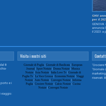
GNV annu
per il 202
GENOVA – 
annuncia l
il 2023: a 
Visita i nostri siti
Contatt
dal 8
Giornale di Puglia
|
Giornale di Basilicata
|
European
'Crociere 
chia-
Journal
|
Sport Notizie
|
Donna Notizie
|
Musica
'Giornale d
Notizie
|
Asia Notizie
|
Italia Love Tv
|
Giornale di
marketing@
Puglia Tv
|
La Voce Grossa
|
Economia Notizie
|
Viaggi
riservati. 
Notizie
|
Auto Notizie
|
Convegni Notizie
|
Informa
 porto e i
Puglia
|
Crociere Notizie
|
Calcio Notizie
|
Cucina
Notizie
|
Convegni Notizie
 viaggio: