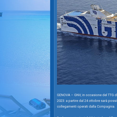
GENOVA – GNV, in occasione del TTG di Ri
2023: a partire dal 24 ottobre sarà possib
collegamenti operati dalla Compagnia.