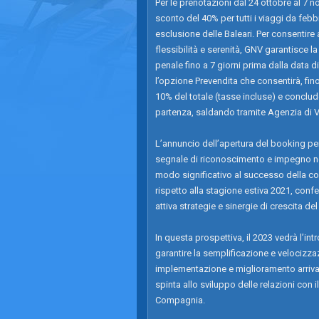
Per le prenotazioni dal 24 ottobre al 7 
sconto del 40% per tutti i viaggi da feb
esclusione delle Baleari. Per consentire
flessibilità e serenità, GNV garantisce l
penale fino a 7 giorni prima dalla data 
l’opzione Prevendita che consentirà, fino
10% del totale (tasse incluse) e conclud
partenza, saldando tramite Agenzia di V
L’annuncio dell’apertura del booking per
segnale di riconoscimento e impegno nei 
modo significativo al successo della c
rispetto alla stagione estiva 2021, co
attiva strategie e sinergie di crescita de
In questa prospettiva, il 2023 vedrà l’i
garantire la semplificazione e velocizzaz
implementazione e miglioramento arrivate 
spinta allo sviluppo delle relazioni con i
Compagnia.