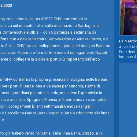
E 2023
 appena conclusa, per il 2023 GNV confermerà la
enza sul mercato Italia: sulla destinazione Sardegna la
a Civitavecchia e Olbia – con 6 partenze a settimana da
fferta con 4 navi sulle tratte Genova-Olbia e Genova-Torres, e 2
La Nautic
 in Sicilia GNV opera i collegamenti giornalieri da e per Palermo
Al via il 
Presidente
ecchia per Palermo e Termini Imerese e il collegamento Napoli-
Industry A
te di collegare la Sicilia ai porti più importanti dell’arco
eri GNV conferma la propria presenza in Spagna, nelle Baleari
e per i porti di Barcellona e Valencia per Minorca, Palma di
nti quotidiani per tutte le isole, ma anche l’operatività in
da e per Italia, Spagna e Francia, offrendo una rete completa
 con i collegamenti bi e tri settimanali Genova-Tangeri,
 e Barcellona-Nador, Sète-Tangeri e Sète-Nador, oltre alla linea
te.
 giornaliero verso l’Albania, della linea Bari-Durazzo, e in