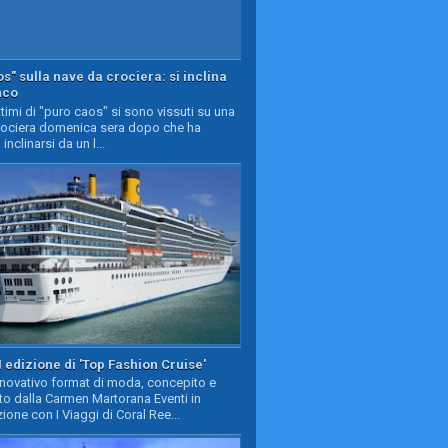
s" sulla nave da crociera: si inclina
nco
timi di "puro caos" si sono vissuti su una
rociera domenica sera dopo che ha
 inclinarsi da un l...
II edizione di 'Top Fashion Cruise'
nnovativo format di moda, concepito e
to dalla Carmen Martorana Eventi in
ione con I Viaggi di Coral Ree...