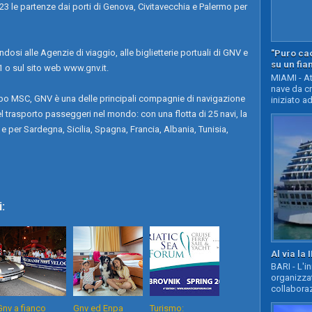
3 le partenze dai porti di Genova, Civitavecchia e Palermo per
osi alle Agenzie di viaggio, alle biglietterie portuali di GNV e
"Puro cao
su un fia
 o sul sito web www.gnv.it.
MIAMI - At
nave da c
ppo MSC, GNV è una delle principali compagnie di navigazione
iniziato ad
l trasporto passeggeri nel mondo: con una flotta di 25 navi, la
e per Sardegna, Sicilia, Spagna, Francia, Albania, Tunisia,
:
Al via la 
BARI - L'i
organizza
collaboraz
Gnv a fianco
Gnv ed Enpa
Turismo: