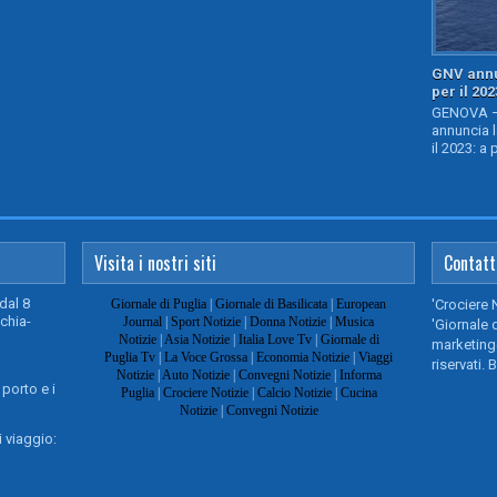
GNV annu
per il 202
GENOVA – 
annuncia l
il 2023: a 
Visita i nostri siti
Contatt
dal 8
Giornale di Puglia
|
Giornale di Basilicata
|
European
'Crociere 
chia-
Journal
|
Sport Notizie
|
Donna Notizie
|
Musica
'Giornale d
Notizie
|
Asia Notizie
|
Italia Love Tv
|
Giornale di
marketing@
Puglia Tv
|
La Voce Grossa
|
Economia Notizie
|
Viaggi
riservati. 
Notizie
|
Auto Notizie
|
Convegni Notizie
|
Informa
 porto e i
Puglia
|
Crociere Notizie
|
Calcio Notizie
|
Cucina
Notizie
|
Convegni Notizie
 viaggio: