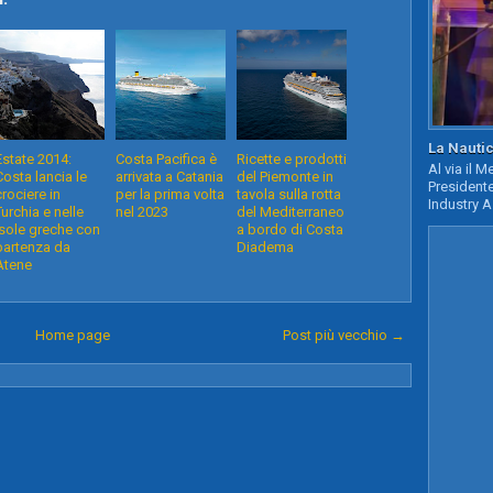
La Nautic
Estate 2014:
Costa Pacifica è
Ricette e prodotti
Al via il 
Costa lancia le
arrivata a Catania
del Piemonte in
Presidente
crociere in
per la prima volta
tavola sulla rotta
Industry A
Turchia e nelle
nel 2023
del Mediterraneo
isole greche con
a bordo di Costa
partenza da
Diadema
Atene
Home page
Post più vecchio →