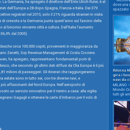
 La Germania, ha spiegato il direttore dell'Ente Ulrich Ruter, è al
dove una n
stati dell'Europa a 28 dopo Spagna, Francia e Italia. Dei 379
spazzato v
ettive registrati nel 2015, solo il 21% riguarda stranieri in visita
le di crescita e la Germania punta quest'anno sul fascino delle
al binomio vincente città e cultura. Dall'Italia l'aumento
(+36,4% dal 2005).
edesche circa 100.000 ospiti, provenienti in maggioranza da
 Mario Zanetti, Svp Revenue Management di Costa Crociere.
en, ha spiegato, rappresentano fondamentali porti di
esco, che secondo gli ultimi dati diffusi da Clia Europe è il più
Ritorna 
,81 milioni di passeggeri. Gli itinerari che raggiungeranno
gira i lu
 estate sono in tutto sei, con tre diverse navi, e
navi da c
i più affascinanti del Nord Europa. Nell'aeroporto di
MILANO – 
Mondo Cro
o un servizio innovativo per il rientro a casa: alla vigilia
tutti gli a
egnare i bagagli e ottenere le carte d'imbarco per il volo di
: