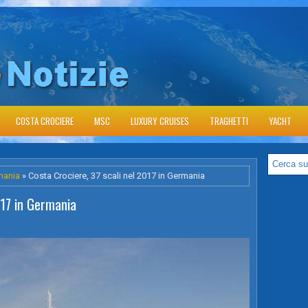
COSTA CROCIERE
MSC
LUXURY CRUISES
TRAGHETTI
YACHT
mania
» Costa Crociere, 37 scali nel 2017 in Germania
017 in Germania