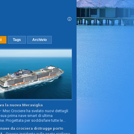
ti
Tags
Archivio
va la nuova Meraviglia
 Msc Crociere ha svelato nuovi dettagli
sua prima nave smart di ultima
e. Progettata per soddisfare tutte le...
, nave da crociera distrugge porto
 - Grosso incidente sulle coste siciliane,