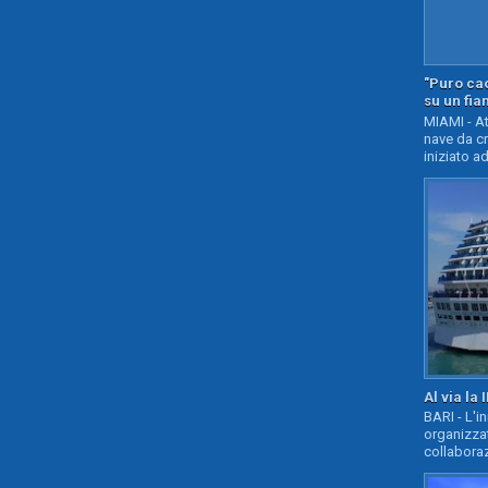
"Puro cao
su un fia
MIAMI - At
nave da c
iniziato ad
Al via la 
BARI - L'i
organizza
collaboraz