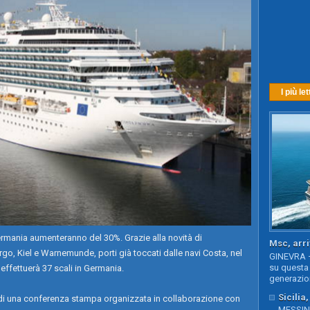
I più let
Germania aumenteranno del 30%. Grazie alla novità di
Msc, arri
, Kiel e Warnemunde, porti già toccati dalle navi Costa, nel
GINEVRA –
su questa 
effettuerà 37 scali in Germania.
generazion
Sicilia
 di una conferenza stampa organizzata in collaborazione con
MESSINA