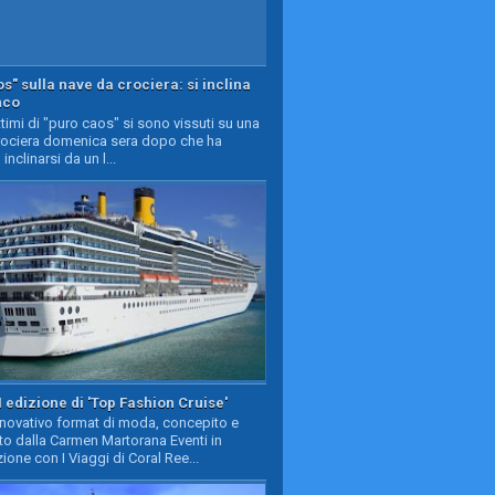
s" sulla nave da crociera: si inclina
nco
timi di "puro caos" si sono vissuti su una
rociera domenica sera dopo che ha
 inclinarsi da un l...
II edizione di 'Top Fashion Cruise'
nnovativo format di moda, concepito e
to dalla Carmen Martorana Eventi in
ione con I Viaggi di Coral Ree...