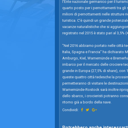
l'Ente nazionale germanico per il turismo.
quarto posto per i pernottamenti tra gli 
milioni di pernottamenti nelle strutture ric
turistica. C'è quindi un grande potenzia
vacanze naturalistiche che si aggiungono 
registrato nel 2015 è stato pari al 3,5% 
"Nel 2016 abbiamo portato nelle città t
Italia, Spagna e Francia" ha dichiarato
Amburgo, Kiel, Warnemünde e Bremerhav
imbarco per il mercato delle crociere ted
grande in Europa (27,5% di share), con 1
queste quattro città tedesche la prossima
permetteranno di visitare le destinazion
Warnemünde-Rostock sarà inoltre ripropost
dello sbarco, i crocieristi potranno cons
ritorno già a bordo della nave.
Condividi:
Potrebbero anche interessarti