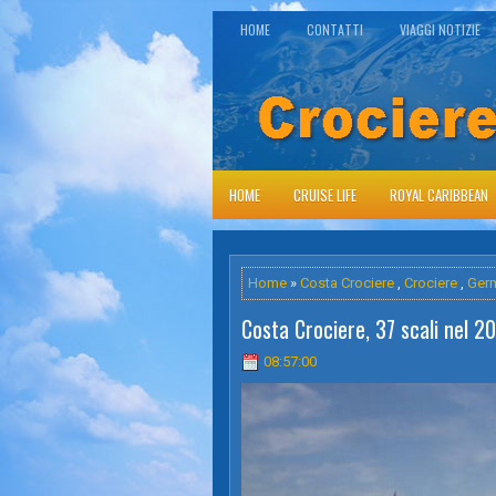
HOME
CONTATTI
VIAGGI NOTIZIE
HOME
CRUISE LIFE
ROYAL CARIBBEAN
Home
»
Costa Crociere
,
Crociere
,
Ger
Costa Crociere, 37 scali nel 2
08:57:00