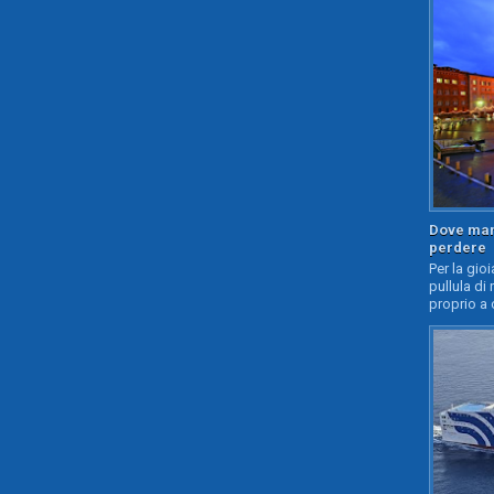
Dove mang
perdere
Per la gioi
pullula di 
proprio a 