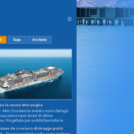
ti
Tags
Archivio
va la nuova Meraviglia
 Msc Crociere ha svelato nuovi dettagli
sua prima nave smart di ultima
e. Progettata per soddisfare tutte le...
, nave da crociera distrugge porto
 - Grosso incidente sulle coste siciliane,