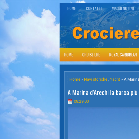
HOME
CONTATTI
VIAGGI NOTIZIE
HOME
CRUISE LIFE
ROYAL CARIBBEAN
Home
»
Navi storiche
,
Yacht
» A Marina
A Marina d’Arechi la barca più
08:29:00