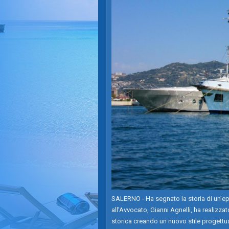
SALERNO - Ha segnato la storia di un’epo
all’Avvocato, Gianni Agnelli, ha realizz
storica creando un nuovo stile progettua