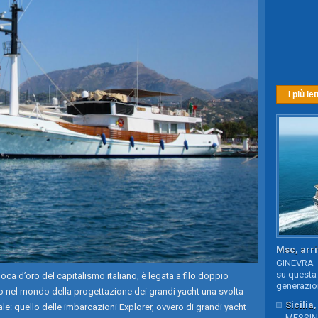
I più let
Msc, arri
GINEVRA –
su questa 
ca d’oro del capitalismo italiano, è legata a filo doppio
generazion
ato nel mondo della progettazione dei grandi yacht una svolta
Sicilia
le: quello delle imbarcazioni Explorer, ovvero di grandi yacht
MESSINA