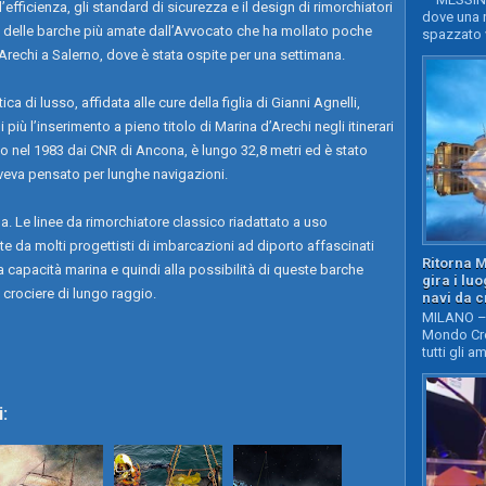
ll’efficienza, gli standard di sicurezza e il design di rimorchiatori
dove una n
na delle barche più amate dall’Avvocato che ha mollato poche
spazzato v
’Arechi a Salerno, dove è stata ospite per una settimana.
 di lusso, affidata alle cure della figlia di Gianni Agnelli,
 più l’inserimento a pieno titolo di Marina d’Arechi negli itinerari
ito nel 1983 dai CNR di Ancona, è lungo 32,8 metri ed è stato
veva pensato per lunghe navigazioni.
. Le linee da rimorchiatore classico riadattato a uso
te da molti progettisti di imbarcazioni ad diporto affascinati
Ritorna 
la capacità marina e quindi alla possibilità di queste barche
gira i lu
 crociere di lungo raggio.
navi da c
MILANO – 
Mondo Cro
tutti gli a
: