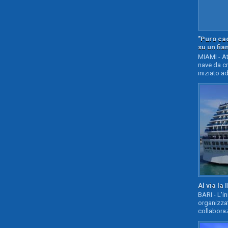
"Puro cao
su un fia
MIAMI - At
nave da c
iniziato ad
Al via la 
BARI - L'i
organizza
collaboraz