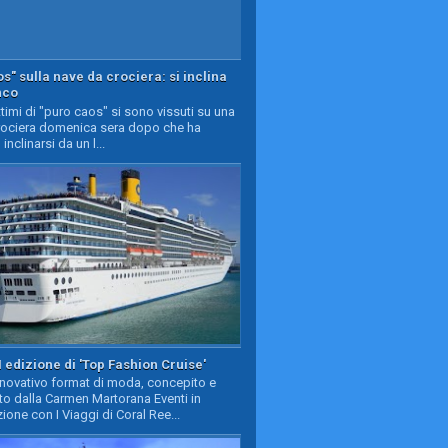
s" sulla nave da crociera: si inclina
nco
timi di "puro caos" si sono vissuti su una
rociera domenica sera dopo che ha
 inclinarsi da un l...
II edizione di 'Top Fashion Cruise'
nnovativo format di moda, concepito e
to dalla Carmen Martorana Eventi in
ione con I Viaggi di Coral Ree...