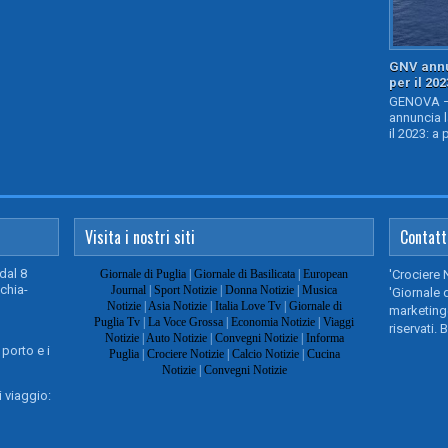
GNV annu
per il 202
GENOVA – 
annuncia l
il 2023: a 
Visita i nostri siti
Contatt
dal 8
Giornale di Puglia
|
Giornale di Basilicata
|
European
'Crociere 
chia-
Journal
|
Sport Notizie
|
Donna Notizie
|
Musica
'Giornale d
Notizie
|
Asia Notizie
|
Italia Love Tv
|
Giornale di
marketing@
Puglia Tv
|
La Voce Grossa
|
Economia Notizie
|
Viaggi
riservati. 
Notizie
|
Auto Notizie
|
Convegni Notizie
|
Informa
 porto e i
Puglia
|
Crociere Notizie
|
Calcio Notizie
|
Cucina
Notizie
|
Convegni Notizie
 viaggio: