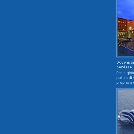
Dove mang
perdere
Per la gioi
pullula di 
proprio a 