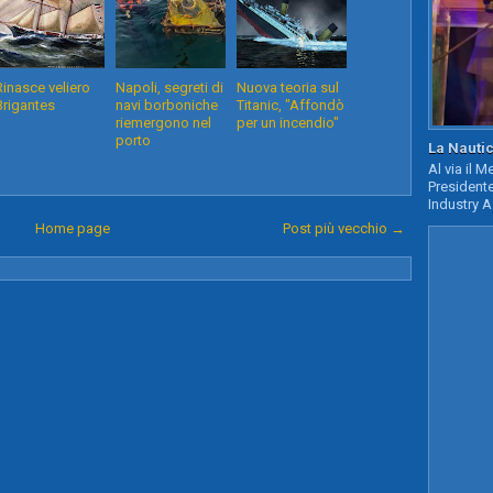
Rinasce veliero
Napoli, segreti di
Nuova teoria sul
Brigantes
navi borboniche
Titanic, "Affondò
riemergono nel
per un incendio"
porto
La Nautic
Al via il 
Presidente
Industry A
Home page
Post più vecchio →