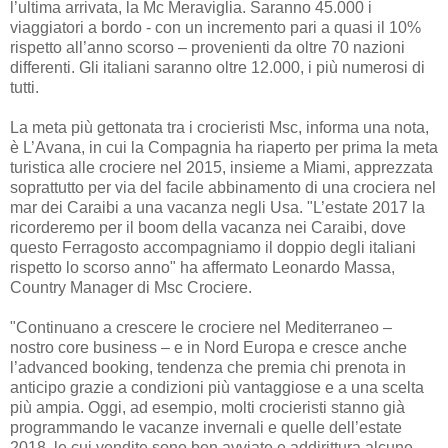
l’ultima arrivata, la Mc Meraviglia. Saranno 45.000 i
viaggiatori a bordo - con un incremento pari a quasi il 10%
rispetto all’anno scorso – provenienti da oltre 70 nazioni
differenti. Gli italiani saranno oltre 12.000, i più numerosi di
tutti.
La meta più gettonata tra i crocieristi Msc, informa una nota,
è L’Avana, in cui la Compagnia ha riaperto per prima la meta
turistica alle crociere nel 2015, insieme a Miami, apprezzata
soprattutto per via del facile abbinamento di una crociera nel
mar dei Caraibi a una vacanza negli Usa. "L’estate 2017 la
ricorderemo per il boom della vacanza nei Caraibi, dove
questo Ferragosto accompagniamo il doppio degli italiani
rispetto lo scorso anno" ha affermato Leonardo Massa,
Country Manager di Msc Crociere.
"Continuano a crescere le crociere nel Mediterraneo –
nostro core business – e in Nord Europa e cresce anche
l’advanced booking, tendenza che premia chi prenota in
anticipo grazie a condizioni più vantaggiose e a una scelta
più ampia. Oggi, ad esempio, molti crocieristi stanno già
programmando le vacanze invernali e quelle dell’estate
2018, le cui vendite sono ben avviate e addirittura alcune