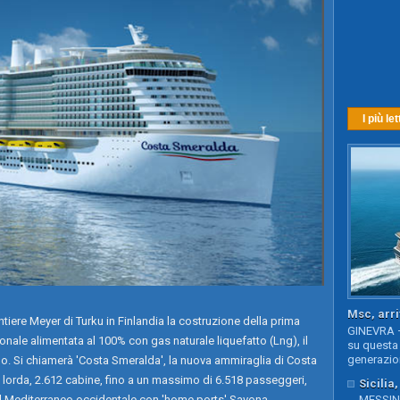
I più let
Msc, arri
tiere Meyer di Turku in Finlandia la costruzione della prima
GINEVRA –
onale alimentata al 100% con gas naturale liquefatto (Lng), il
su questa 
generazion
do. Si chiamerà 'Costa Smeralda', la nuova ammiraglia di Costa
 lorda, 2.612 cabine, fino a un massimo di 6.518 passeggeri,
Sicilia
nel Mediterraneo occidentale con 'home ports' Savona,
MESSINA