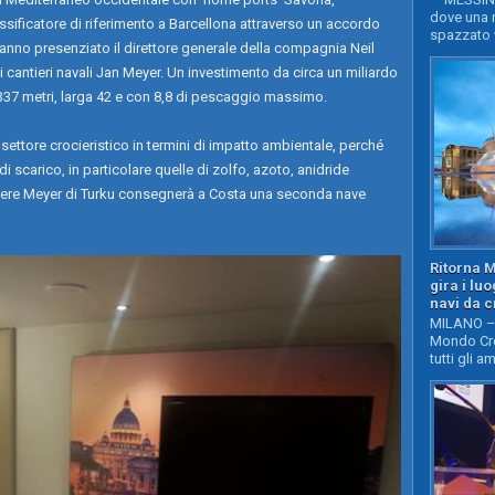
dove una n
ssificatore di riferimento a Barcellona attraverso un accordo
spazzato v
 hanno presenziato il direttore generale della compagnia Neil
cantieri navali Jan Meyer. Un investimento da circa un miliardo
 337 metri, larga 42 e con 8,8 di pescaggio massimo.
 settore crocieristico in termini di impatto ambientale, perché
di scarico, in particolare quelle di zolfo, azoto, anidride
ntiere Meyer di Turku consegnerà a Costa una seconda nave
Ritorna 
gira i lu
navi da c
MILANO – 
Mondo Cro
tutti gli a