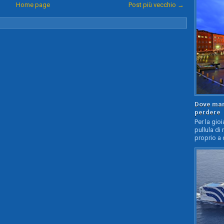
Home page
Post più vecchio →
Dove mang
perdere
Per la gioi
pullula di 
proprio a 