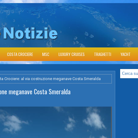
COSTA CROCIERE
MSC
LUXURY CRUISES
TRAGHETTI
YACHT
ta Crociere: al via costruzione meganave Costa Smeralda
zione meganave Costa Smeralda