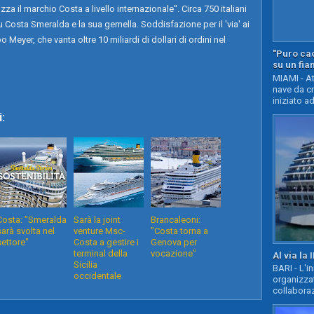
izza il marchio Costa a livello internazionale''. Circa 750 italiani
 Costa Smeralda e la sua gemella. Soddisfazione per il 'via' ai
 Meyer, che vanta oltre 10 miliardi di dollari di ordini nel
"Puro cao
su un fia
MIAMI - At
nave da c
iniziato ad
:
Costa: "Smeralda
Sarà la joint
Brancaleoni:
sarà svolta nel
venture Msc-
"Costa torna a
settore"
Costa a gestire i
Genova per
terminal della
vocazione"
Al via la 
Sicilia
BARI - L'i
occidentale
organizza
collaboraz