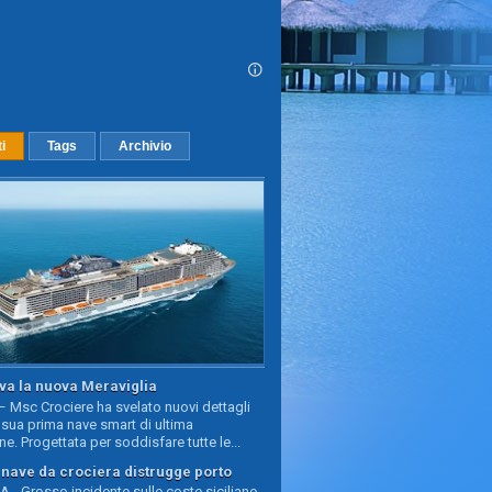
ti
Tags
Archivio
va la nuova Meraviglia
 Msc Crociere ha svelato nuovi dettagli
sua prima nave smart di ultima
e. Progettata per soddisfare tutte le...
, nave da crociera distrugge porto
 - Grosso incidente sulle coste siciliane,