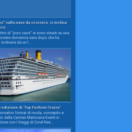
s" sulla nave da crociera: si inclina
nco
timi di "puro caos" si sono vissuti su una
rociera domenica sera dopo che ha
 inclinarsi da un l...
II edizione di 'Top Fashion Cruise'
nnovativo format di moda, concepito e
to dalla Carmen Martorana Eventi in
ione con I Viaggi di Coral Ree...