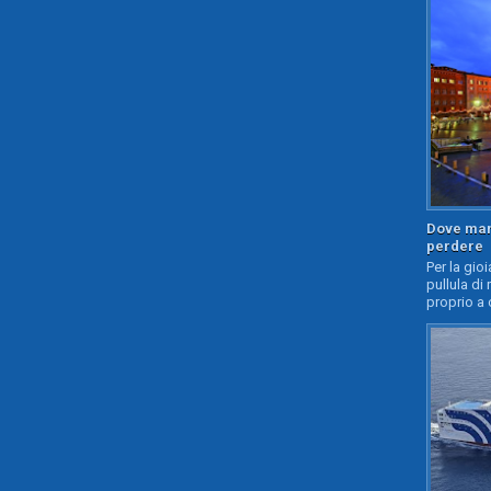
Dove mang
perdere
Per la gioi
pullula di 
proprio a 