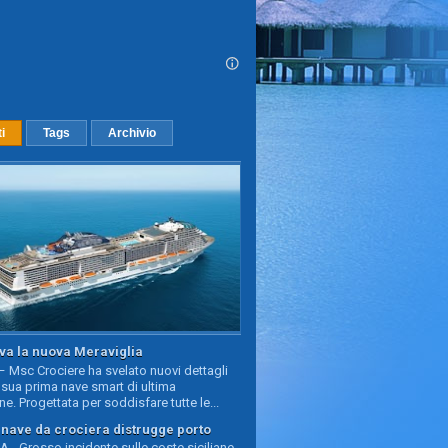
ti
Tags
Archivio
va la nuova Meraviglia
 Msc Crociere ha svelato nuovi dettagli
sua prima nave smart di ultima
e. Progettata per soddisfare tutte le...
, nave da crociera distrugge porto
 - Grosso incidente sulle coste siciliane,