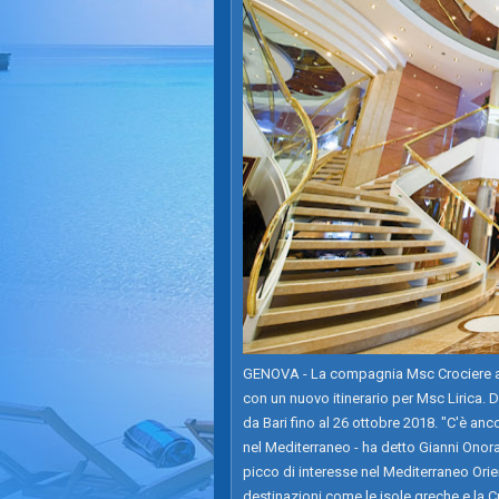
GENOVA - La compagnia Msc Crociere arri
con un nuovo itinerario per Msc Lirica. D
da Bari fino al 26 ottobre 2018. "C'è anc
nel Mediterraneo - ha detto Gianni Onora
picco di interesse nel Mediterraneo Orie
destinazioni come le isole greche e la C