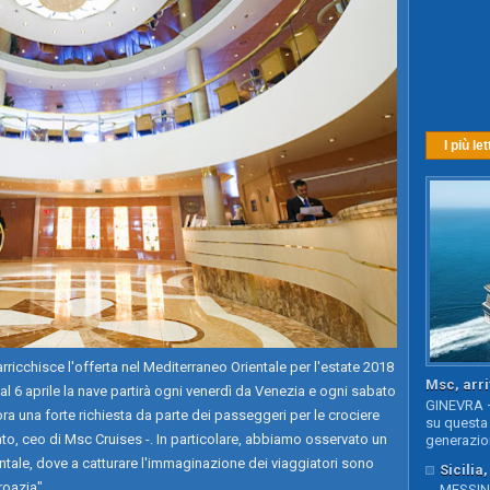
I più let
cchisce l'offerta nel Mediterraneo Orientale per l'estate 2018
Msc, arri
al 6 aprile la nave partirà ogni venerdì da Venezia e ogni sabato
GINEVRA –
ora una forte richiesta da parte dei passeggeri per le crociere
su questa 
to, ceo di Msc Cruises -. In particolare, abbiamo osservato un
generazion
ntale, dove a catturare l'immaginazione dei viaggiatori sono
Sicilia
roazia".
MESSINA