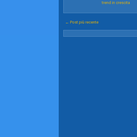
trend in crescita
← Post più recente