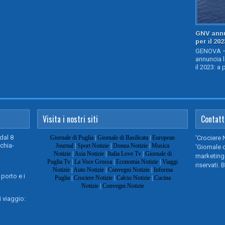
GNV annu
per il 202
GENOVA – 
annuncia l
il 2023: a 
Visita i nostri siti
Contatt
dal 8
Giornale di Puglia
|
Giornale di Basilicata
|
European
'Crociere 
chia-
Journal
|
Sport Notizie
|
Donna Notizie
|
Musica
'Giornale d
Notizie
|
Asia Notizie
|
Italia Love Tv
|
Giornale di
marketing@
Puglia Tv
|
La Voce Grossa
|
Economia Notizie
|
Viaggi
riservati. 
Notizie
|
Auto Notizie
|
Convegni Notizie
|
Informa
 porto e i
Puglia
|
Crociere Notizie
|
Calcio Notizie
|
Cucina
Notizie
|
Convegni Notizie
 viaggio: