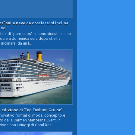
s" sulla nave da crociera: si inclina
nco
timi di "puro caos" si sono vissuti su una
rociera domenica sera dopo che ha
 inclinarsi da un l...
II edizione di 'Top Fashion Cruise'
nnovativo format di moda, concepito e
to dalla Carmen Martorana Eventi in
ione con I Viaggi di Coral Ree...