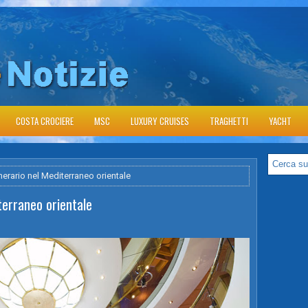
COSTA CROCIERE
MSC
LUXURY CRUISES
TRAGHETTI
YACHT
nerario nel Mediterraneo orientale
terraneo orientale