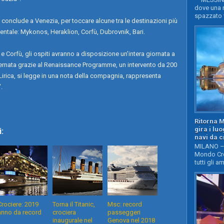
dove una n
spazzato v
 si conclude a Venezia, per toccare alcune tra le destinazioni più
ientale: Mykonos, Heraklion, Corfù, Dubrovnik, Bari.
 Corfù, gli ospiti avranno a disposizione un'intera giornata a
ernata grazie al Renaissance Programme, un intervento da 200
 Lirica, si legge in una nota della compagnia, rappresenta
.
Ritorna 
gira i lu
:
navi da c
MILANO – 
Mondo Cro
tutti gli a
Crociere: 2019
Torna il Titanic,
Msc: record
anno da record
crociera
passeggeri
inaugurale nel
Genova nel 2018