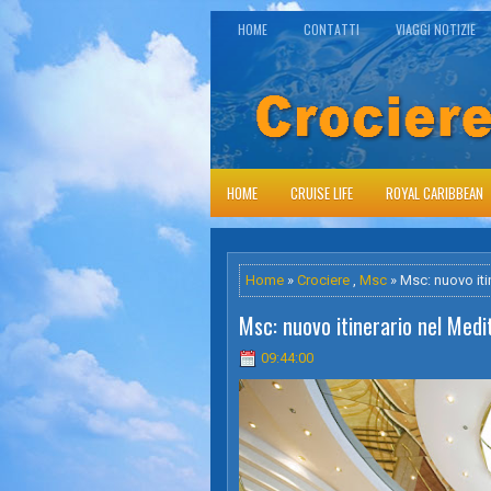
HOME
CONTATTI
VIAGGI NOTIZIE
HOME
CRUISE LIFE
ROYAL CARIBBEAN
Home
»
Crociere
,
Msc
» Msc: nuovo iti
Msc: nuovo itinerario nel Medi
09:44:00