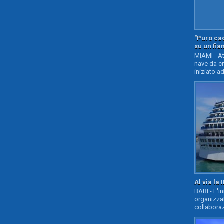
"Puro cao
su un fia
MIAMI - At
nave da c
iniziato ad
Al via la 
BARI - L'i
organizza
collaboraz