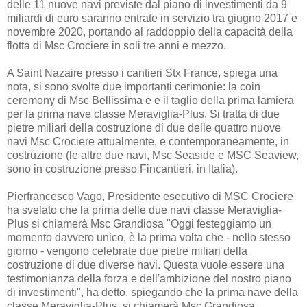
delle 11 nuove navi previste dal piano di investimenti da 9
miliardi di euro saranno entrate in servizio tra giugno 2017 e
novembre 2020, portando al raddoppio della capacità della
flotta di Msc Crociere in soli tre anni e mezzo.
A Saint Nazaire presso i cantieri Stx France, spiega una
nota, si sono svolte due importanti cerimonie: la coin
ceremony di Msc Bellissima e e il taglio della prima lamiera
per la prima nave classe Meraviglia-Plus. Si tratta di due
pietre miliari della costruzione di due delle quattro nuove
navi Msc Crociere attualmente, e contemporaneamente, in
costruzione (le altre due navi, Msc Seaside e MSC Seaview,
sono in costruzione presso Fincantieri, in Italia).
Pierfrancesco Vago, Presidente esecutivo di MSC Crociere
ha svelato che la prima delle due navi classe Meraviglia-
Plus si chiamerà Msc Grandiosa "Oggi festeggiamo un
momento davvero unico, è la prima volta che - nello stesso
giorno - vengono celebrate due pietre miliari della
costruzione di due diverse navi. Questa vuole essere una
testimonianza della forza e dell'ambizione del nostro piano
di investimenti", ha detto, spiegando che la prima nave della
classe Meraviglia-Plus, si chiamerà Msc Grandiosa.