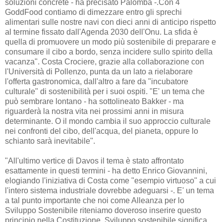
soluzioni concrete - ha precisato Palomba -.Con 4
GoddFood contiamo di dimezzare entro gli sprechi
alimentari sulle nostre navi con dieci anni di anticipo rispetto
al termine fissato dall'Agenda 2030 dell'Onu. La sfida è
quella di promuovere un modo più sostenibile di preparare e
consumare il cibo a bordo, senza incidere sullo spirito della
vacanza". Costa Crociere, grazie alla collaborazione con
l'Università di Pollenzo, punta da un lato a rielaborare
l'offerta gastronomica, dall'altro a fare da "incubatore
culturale" di sostenibilità per i suoi ospiti. "E' un tema che
può sembrare lontano - ha sottolineato Bakker - ma
riguarderà la nostra vita nei prossimi anni in misura
determinante. O il mondo cambia il suo approccio culturale
nei confronti del cibo, dell'acqua, del pianeta, oppure lo
schianto sarà inevitabile".
"All'ultimo vertice di Davos il tema è stato affrontato
esattamente in questi termini - ha detto Enrico Giovannini,
elogiando l'iniziativa di Costa come "esempio virtuoso" a cui
l'intero sistema industriale dovrebbe adeguarsi -. E' un tema
a tal punto importante che noi come Alleanza per lo
Sviluppo Sostenibile riteniamo doveroso inserire questo
principio nella Costituzione. Sviluppo sostenibile significa