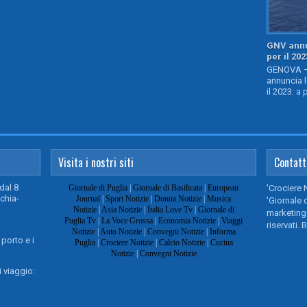
GNV annu
per il 202
GENOVA – 
annuncia l
il 2023: a 
Visita i nostri siti
Contatt
dal 8
Giornale di Puglia
|
Giornale di Basilicata
|
European
'Crociere 
chia-
Journal
|
Sport Notizie
|
Donna Notizie
|
Musica
'Giornale d
Notizie
|
Asia Notizie
|
Italia Love Tv
|
Giornale di
marketing@
Puglia Tv
|
La Voce Grossa
|
Economia Notizie
|
Viaggi
riservati. 
Notizie
|
Auto Notizie
|
Convegni Notizie
|
Informa
 porto e i
Puglia
|
Crociere Notizie
|
Calcio Notizie
|
Cucina
Notizie
|
Convegni Notizie
 viaggio: