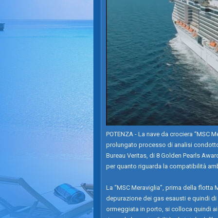
POTENZA - La nave da crociera “MSC Mera
prolungato processo di analisi condotto
Bureau Veritas, di 8 Golden Pearls Awar
per quanto riguarda la compatibilità amb
La “MSC Meraviglia”, prima della flotta M
depurazione dei gas esausti e quindi di
ormeggiata in porto, si colloca quindi ai