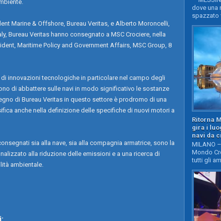
ambiente.
dove una n
spazzato v
ent Marine & Offshore, Bureau Veritas, e Alberto Moroncelli,
ly, Bureau Veritas hanno consegnato a MSC Crociere, nella
sident, Maritime Policy and Government Affairs, MSC Group, 8
o di innovazioni tecnologiche in particolare nel campo degli
o di abbattere sulle navi in modo significativo le sostanze
mpegno di Bureau Veritas in questo settore è prodromo di una
sifica anche nella definizione delle specifiche di nuovi motori a
Ritorna 
gira i lu
navi da c
onsegnati sia alla nave, sia alla compagnia armatrice, sono la
MILANO – 
Mondo Cro
inalizzato alla riduzione delle emissioni e a una ricerca di
tutti gli a
ità ambientale.
: