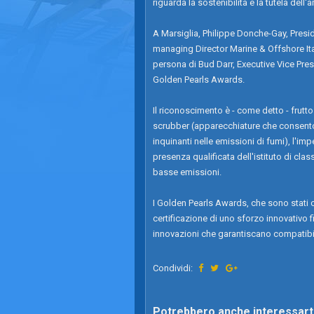
riguarda la sostenibilità e la tutela dell'
A Marsiglia, Philippe Donche-Gay, Presid
managing Director Marine & Offshore Ita
persona di Bud Darr, Executive Vice Pre
Golden Pearls Awards.
Il riconoscimento è - come detto - frutt
scrubber (apparecchiature che consenton
inquinanti nelle emissioni di fumi), l'i
presenza qualificata dell'istituto di clas
basse emissioni.
I Golden Pearls Awards, che sono stati c
certificazione di uno sforzo innovativo f
innovazioni che garantiscano compatibil
Condividi:
Potrebbero anche interessarti