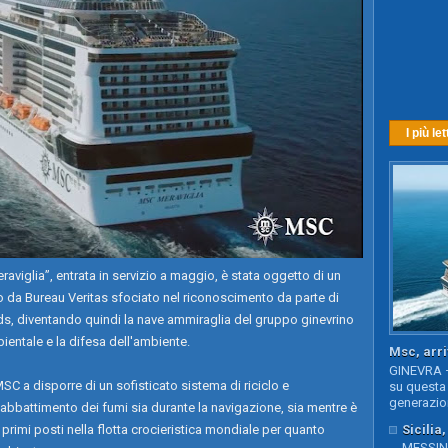
I più let
viglia”, entrata in servizio a maggio, è stata oggetto di un
 da Bureau Veritas sfociato nel riconoscimento da parte di
ds, diventando quindi la nave ammiraglia del gruppo ginevrino
ientale e la difesa dell'ambiente.
Msc, arri
GINEVRA –
SC a disporre di un sofisticato sistema di riciclo e
su questa 
generazion
 abbattimento dei fumi sia durante la navigazione, sia mentre è
Sicilia
 primi posti nella flotta crocieristica mondiale per quanto
MESSINA