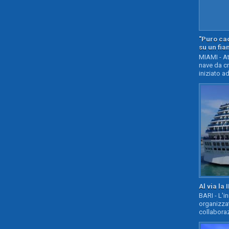
"Puro cao
su un fia
MIAMI - At
nave da c
iniziato ad
Al via la 
BARI - L'i
organizza
collaboraz