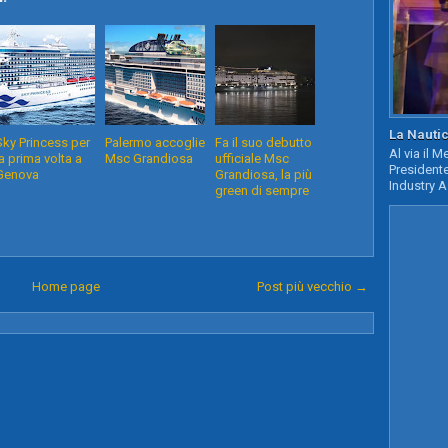
La Nautic
Sky Princess per
Palermo accoglie
Fa il suo debutto
Al via il 
la prima volta a
Msc Grandiosa
ufficiale Msc
Presidente
Genova
Grandiosa, la più
Industry A
green di sempre
Home page
Post più vecchio →