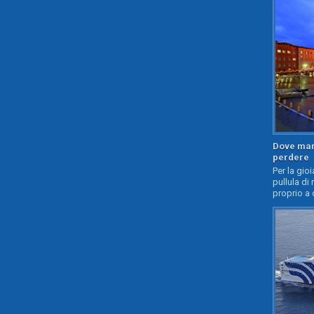
Dove mang
perdere
Per la gioi
pullula di 
proprio a 