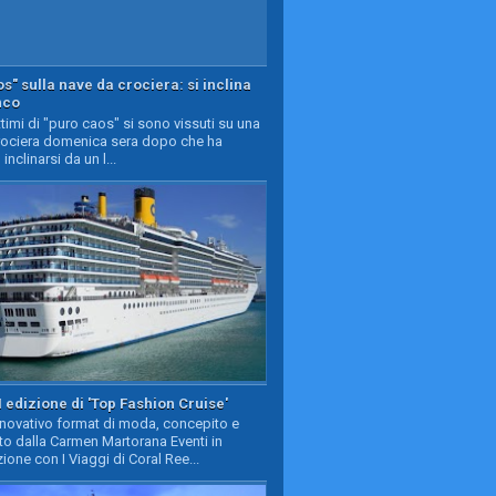
s" sulla nave da crociera: si inclina
nco
timi di "puro caos" si sono vissuti su una
rociera domenica sera dopo che ha
 inclinarsi da un l...
II edizione di 'Top Fashion Cruise'
nnovativo format di moda, concepito e
to dalla Carmen Martorana Eventi in
ione con I Viaggi di Coral Ree...