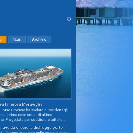
ti
Tags
Archivio
va la nuova Meraviglia
 Msc Crociere ha svelato nuovi dettagli
sua prima nave smart di ultima
e. Progettata per soddisfare tutte le...
, nave da crociera distrugge porto
 - Grosso incidente sulle coste siciliane,