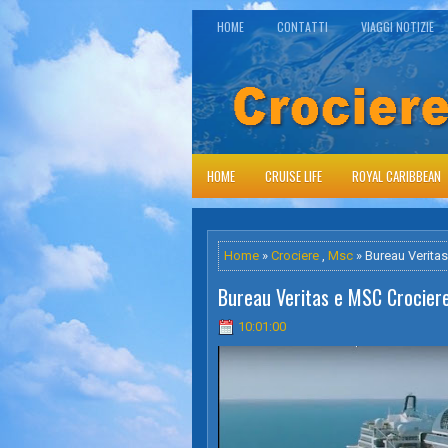
HOME
CONTATTI
VIAGGI NOTIZIE
HOME
CRUISE LIFE
ROYAL CARIBBEAN
Home
»
Crociere
,
Msc
» Bureau Veritas
Bureau Veritas e MSC Crociere 
10:01:00