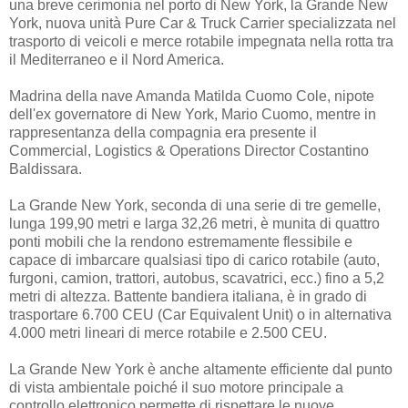
una breve cerimonia nel porto di New York, la Grande New
York, nuova unità Pure Car & Truck Carrier specializzata nel
trasporto di veicoli e merce rotabile impegnata nella rotta tra
il Mediterraneo e il Nord America.
Madrina della nave Amanda Matilda Cuomo Cole, nipote
dell'ex governatore di New York, Mario Cuomo, mentre in
rappresentanza della compagnia era presente il
Commercial, Logistics & Operations Director Costantino
Baldissara.
La Grande New York, seconda di una serie di tre gemelle,
lunga 199,90 metri e larga 32,26 metri, è munita di quattro
ponti mobili che la rendono estremamente flessibile e
capace di imbarcare qualsiasi tipo di carico rotabile (auto,
furgoni, camion, trattori, autobus, scavatrici, ecc.) fino a 5,2
metri di altezza. Battente bandiera italiana, è in grado di
trasportare 6.700 CEU (Car Equivalent Unit) o in alternativa
4.000 metri lineari di merce rotabile e 2.500 CEU.
La Grande New York è anche altamente efficiente dal punto
di vista ambientale poiché il suo motore principale a
controllo elettronico permette di rispettare le nuove