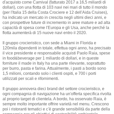
d'acquisto come Carnival (fatturato 2017 a 16,5 miliardi di
dollari), con una flotta di 103 navi nei mari di tutto il mondo
(per l'Italia 15 della Costa Crociere e 12 dell'Aida Cruises),
ha indicato un mercato in crescita negli ultimi dieci anni, e
con prospettive future di incremento in aree mature e ad alta
capacità di spesa come l'Europa e gli Usa, anche perché la
flotta aumenterà di 15 nuove navi entro il 2020.
Il gruppo crocieristico, con sede a Miami in Florida e
120mila dipendenti in totale, effettua ogni anno, ha precisato
il vice presidente e responsabile acquisti Paolo Raia, spese
in food&beverage per 1 miliardo di dollari, e in queste
forniture il made in Italy ha una parte rilevante, soprattutto
per burro, pasta e farina. Attualmente, i pasti a bordo sono
1,5 milioni, contando solo i clienti ospiti, e 700 i porti
utilizzati per scali e rifornimenti.
Il gruppo annovera dieci brand del settore crocieristico, e
ogni compagnia di navigazione ha un'offerta specifica rivolta
al proprio target di clientela. A bordo, ha osservato Raia, è
sempre molto importante offrire varietà nel menu. Crescono
poi i ristoranti tematici e c'è grande sensibilità da parte della