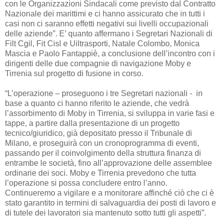
con le Organizzazioni Sindacali come previsto dal Contratto
Nazionale dei marittimi e ci hanno assicurato che in tutti i
casi non ci saranno effetti negativi sui livelli occupazionali
delle aziende”. E’ quanto affermano i Segretari Nazionali di
Filt Cgil, Fit Cisl e Uiltrasporti, Natale Colombo, Monica
Mascia e Paolo Fantappiè, a conclusione dell’incontro con i
dirigenti delle due compagnie di navigazione Moby e
Tirrenia sul progetto di fusione in corso.
“L’operazione – proseguono i tre Segretari nazionali - in
base a quanto ci hanno riferito le aziende, che vedrà
l’assorbimento di Moby in Tirrenia, si sviluppa in varie fasi e
tappe, a partire dalla presentazione di un progetto
tecnico/giuridico, già depositato presso il Tribunale di
Milano, e proseguirà con un cronoprogramma di eventi,
passando per il coinvolgimento della struttura finanza di
entrambe le società, fino all’approvazione delle assemblee
ordinarie dei soci. Moby e Tirrenia prevedono che tutta
l’operazione si possa concludere entro l’anno.
Continueremo a vigilare e a monitorare affinché ciò che ci è
stato garantito in termini di salvaguardia dei posti di lavoro e
di tutele dei lavoratori sia mantenuto sotto tutti gli aspetti”.