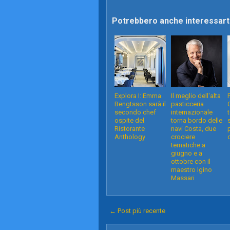
Potrebbero anche interessarti
Explora I: Emma
Il meglio dell'alta
Bengtsson sarà il
pasticceria
secondo chef
internazionale
ospite del
torna bordo delle
Ristorante
navi Costa, due
Anthology
crociere
tematiche a
giugno e a
ottobre con il
maestro Igino
Massari
← Post più recente