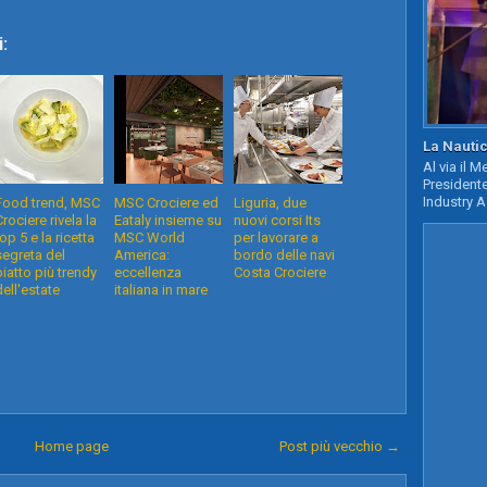
:
La Nautic
Al via il 
Presidente
Industry A
Food trend, MSC
MSC Crociere ed
Liguria, due
Crociere rivela la
Eataly insieme su
nuovi corsi Its
top 5 e la ricetta
MSC World
per lavorare a
segreta del
America:
bordo delle navi
piatto più trendy
eccellenza
Costa Crociere
dell'estate
italiana in mare
Home page
Post più vecchio →