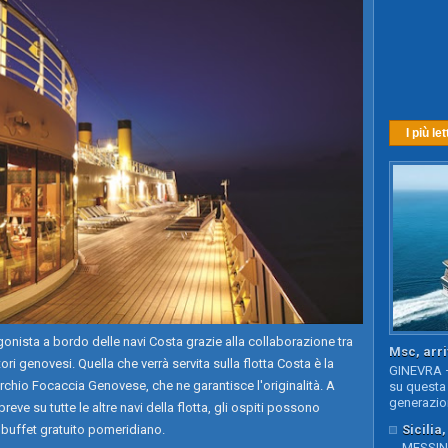
I più let
ista a bordo delle navi Costa grazie alla collaborazione tra
Msc, arri
i genovesi. Quella che verrà servita sulla flotta Costa è la
GINEVRA –
Marchio Focaccia Genovese, che ne garantisce l'originalità. A
su questa 
generazion
eve su tutte le altre navi della flotta, gli ospiti possono
Sicilia
 buffet gratuito pomeridiano.
MESSINA