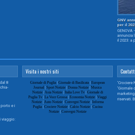
GNV annu
per il 202
GENOVA – 
annuncia l
il 2023: a 
Visita i nostri siti
Contatt
dal 8
Giornale di Puglia
|
Giornale di Basilicata
|
European
'Crociere 
chia-
Journal
|
Sport Notizie
|
Donna Notizie
|
Musica
'Giornale d
Notizie
|
Asia Notizie
|
Italia Love Tv
|
Giornale di
marketing@
Puglia Tv
|
La Voce Grossa
|
Economia Notizie
|
Viaggi
riservati. 
Notizie
|
Auto Notizie
|
Convegni Notizie
|
Informa
 porto e i
Puglia
|
Crociere Notizie
|
Calcio Notizie
|
Cucina
Notizie
|
Convegni Notizie
 viaggio: