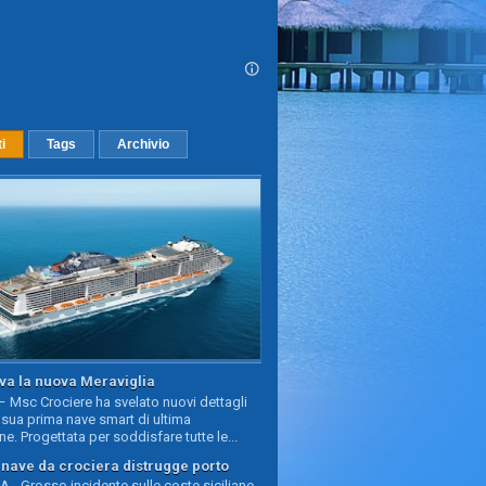
ti
Tags
Archivio
va la nuova Meraviglia
 Msc Crociere ha svelato nuovi dettagli
sua prima nave smart di ultima
e. Progettata per soddisfare tutte le...
, nave da crociera distrugge porto
 - Grosso incidente sulle coste siciliane,