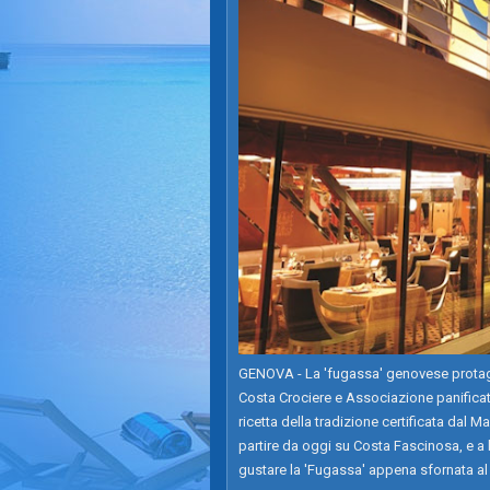
GENOVA - La 'fugassa' genovese protagon
Costa Crociere e Associazione panificator
ricetta della tradizione certificata dal 
partire da oggi su Costa Fascinosa, e a br
gustare la 'Fugassa' appena sfornata al