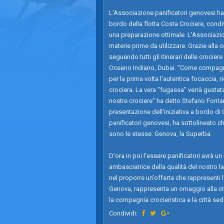
L'Associazione panificatori genovesi ha 
bordo della flotta Costa Crociere, condiv
una preparazione ottimale. L'Associazio
materie prime da utilizzare. Grazie alla 
seguendo tutti gli itinerari delle crocie
Oceano Indiano, Dubai. "Come compagnia
per la prima volta l'autentica focaccia, 
crociera. La vera "fugassa" verrà gustata
nostre crociere" ha detto Stefano Fontan
presentazione dell'iniziativa a bordo d
panificatori genovesi, ha sottolineato c
sono le stesse: Genova, la Superba.
D'ora in poi l'essere panificatori avrà u
ambasciatrice della qualità del nostro l
nel proporre un'offerta che rappresenti l
Genova, rappresenta un omaggio alla citt
la compagnia crocieristica e la città se
Condividi: