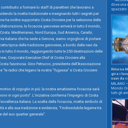
dove una n
contribuito a formare lo staff di panettieri che lavorano a
spazzato v
idendo la ricetta tradizionale e insegnando tutti i segreti per
ne ha inoltre supportato Costa Crociere per la selezione delle
collaborazione, la focaccia genovese arriverà in tutto il mondo,
re Costa. Mediterraneo, Nord Europa, Sud America, Caraibi,
 italiana che ha sede a Genova, siamo orgogliosi di portare
ricetta tipica della tradizione genovese, a bordo delle navi da
 in tutto il mondo, raggiungendo tutte le 250 destinazioni delle
esi, Corporate Executive Chef di Costa Crociere alla
i Costa fascinosa. Gino Petrucco, presidente dell'Associazione
Ritorna 
he "le radici che legano la nostra "fugassa" e Costa Crociere
gira i lu
navi da c
MILANO – 
Mondo Cro
n motivo di orgoglio in più: la nostra amatissima focaccia sarà
tutti gli a
avoro in ogni porto". L'iniziativa conferma l'impegno di Costa
'eccellenza italiana. La scelta della focaccia, ricetta simbolo di
à e alla sua tradizione e evidenzia, "l'indissolubile legame tra
de del suo quartier generale".