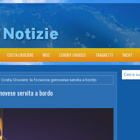
COSTA CROCIERE
MSC
LUXURY CRUISES
TRAGHETTI
YACHT
 Costa Crociere: la focaccia genovese servita a bordo
enovese servita a bordo