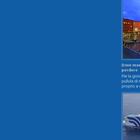
Dove mang
perdere
Per la gioi
pullula di 
proprio a 