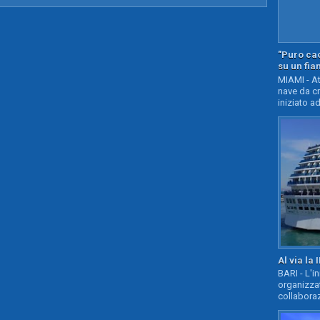
"Puro cao
su un fia
MIAMI - At
nave da c
iniziato ad
Al via la 
BARI - L'i
organizza
collaboraz