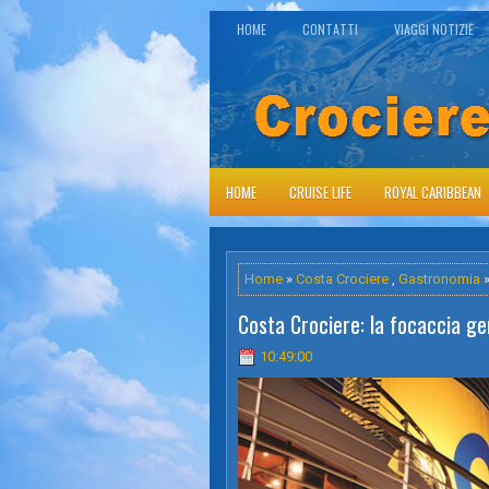
HOME
CONTATTI
VIAGGI NOTIZIE
HOME
CRUISE LIFE
ROYAL CARIBBEAN
Home
»
Costa Crociere
,
Gastronomia
»
Costa Crociere: la focaccia g
10:49:00