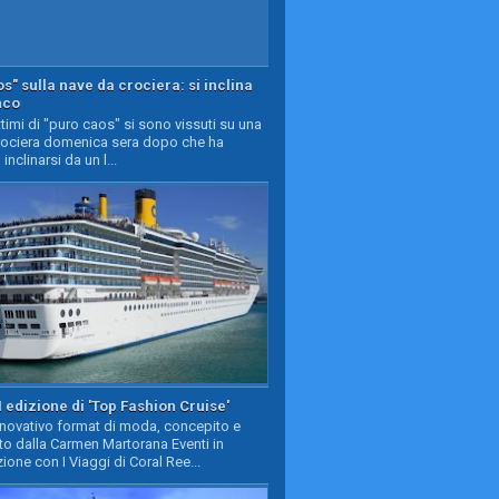
s" sulla nave da crociera: si inclina
nco
timi di "puro caos" si sono vissuti su una
rociera domenica sera dopo che ha
 inclinarsi da un l...
II edizione di 'Top Fashion Cruise'
nnovativo format di moda, concepito e
to dalla Carmen Martorana Eventi in
ione con I Viaggi di Coral Ree...