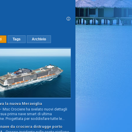
ti
Tags
Archivio
va la nuova Meraviglia
 Msc Crociere ha svelato nuovi dettagli
sua prima nave smart di ultima
e. Progettata per soddisfare tutte le...
, nave da crociera distrugge porto
 - Grosso incidente sulle coste siciliane,