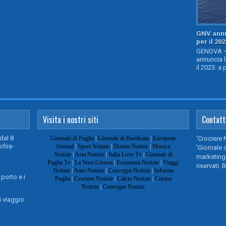
GNV annu
per il 202
GENOVA – 
annuncia l
il 2023: a 
Visita i nostri siti
Contatt
dal 8
Giornale di Puglia
|
Giornale di Basilicata
|
European
'Crociere 
chia-
Journal
|
Sport Notizie
|
Donna Notizie
|
Musica
'Giornale d
Notizie
|
Asia Notizie
|
Italia Love Tv
|
Giornale di
marketing@
Puglia Tv
|
La Voce Grossa
|
Economia Notizie
|
Viaggi
riservati. 
Notizie
|
Auto Notizie
|
Convegni Notizie
|
Informa
 porto e i
Puglia
|
Crociere Notizie
|
Calcio Notizie
|
Cucina
Notizie
|
Convegni Notizie
 viaggio: