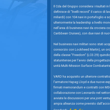
Il Cda del Gruppo considera i risultati in
definisce di "livelli record" il carico di
miliardi) con 104 navi in portafoglio e s
ulteriormente la leadership a livello mond
nell'area di business navi da crociera co
Caribbean Cruises), con due navi di nu
Nel business navi militari sono stati acqu
consorzio con Lockheed Martin), un ord
della classe "Freedom" (LCS 29) quind
statunitense per l'avvio della progettazi
unità Multi-Mission Surface Combatants
VARD ha acquisito un ulteriore contratto
l'armatore Hapag Lloyd e due nuove exped
firmati memorandum e contratti con MSC 
collaborazione con Leonardo nel settore
avviate le discussioni per una joint vent
ampia alleanza come previsto dall'acco