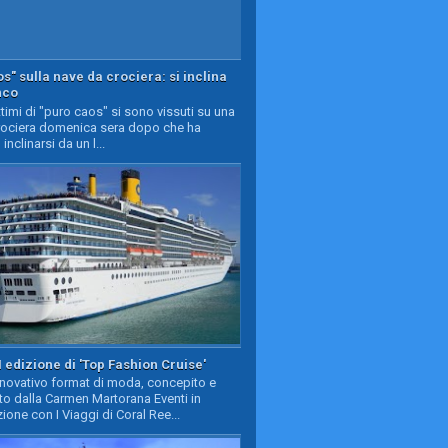
s" sulla nave da crociera: si inclina
nco
timi di "puro caos" si sono vissuti su una
rociera domenica sera dopo che ha
 inclinarsi da un l...
II edizione di 'Top Fashion Cruise'
nnovativo format di moda, concepito e
to dalla Carmen Martorana Eventi in
ione con I Viaggi di Coral Ree...