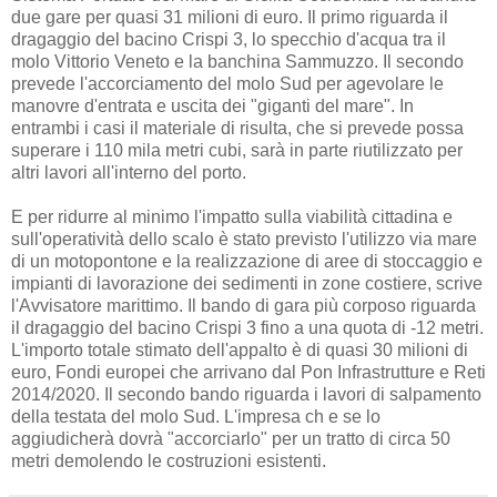
due gare per quasi 31 milioni di euro. Il primo riguarda il
dragaggio del bacino Crispi 3, lo specchio d'acqua tra il
molo Vittorio Veneto e la banchina Sammuzzo. Il secondo
prevede l'accorciamento del molo Sud per agevolare le
manovre d'entrata e uscita dei "giganti del mare". In
entrambi i casi il materiale di risulta, che si prevede possa
superare i 110 mila metri cubi, sarà in parte riutilizzato per
altri lavori all'interno del porto.
E per ridurre al minimo l'impatto sulla viabilità cittadina e
sull'operatività dello scalo è stato previsto l'utilizzo via mare
di un motopontone e la realizzazione di aree di stoccaggio e
impianti di lavorazione dei sedimenti in zone costiere, scrive
l'Avvisatore marittimo. Il bando di gara più corposo riguarda
il dragaggio del bacino Crispi 3 fino a una quota di -12 metri.
L'importo totale stimato dell'appalto è di quasi 30 milioni di
euro, Fondi europei che arrivano dal Pon Infrastrutture e Reti
2014/2020. Il secondo bando riguarda i lavori di salpamento
della testata del molo Sud. L'impresa ch e se lo
aggiudicherà dovrà "accorciarlo" per un tratto di circa 50
metri demolendo le costruzioni esistenti.