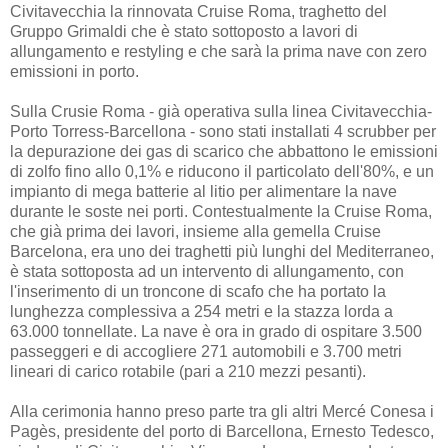
Civitavecchia la rinnovata Cruise Roma, traghetto del
Gruppo Grimaldi che è stato sottoposto a lavori di
allungamento e restyling e che sarà la prima nave con zero
emissioni in porto.
Sulla Crusie Roma - già operativa sulla linea Civitavecchia-
Porto Torress-Barcellona - sono stati installati 4 scrubber per
la depurazione dei gas di scarico che abbattono le emissioni
di zolfo fino allo 0,1% e riducono il particolato dell'80%, e un
impianto di mega batterie al litio per alimentare la nave
durante le soste nei porti. Contestualmente la Cruise Roma,
che già prima dei lavori, insieme alla gemella Cruise
Barcelona, era uno dei traghetti più lunghi del Mediterraneo,
è stata sottoposta ad un intervento di allungamento, con
l'inserimento di un troncone di scafo che ha portato la
lunghezza complessiva a 254 metri e la stazza lorda a
63.000 tonnellate. La nave è ora in grado di ospitare 3.500
passeggeri e di accogliere 271 automobili e 3.700 metri
lineari di carico rotabile (pari a 210 mezzi pesanti).
Alla cerimonia hanno preso parte tra gli altri Mercé Conesa i
Pagès, presidente del porto di Barcellona, Ernesto Tedesco,