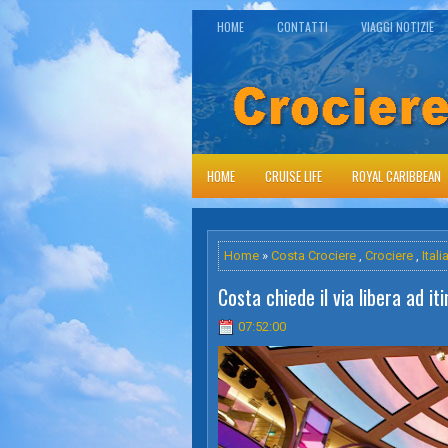
HOME
CONTATTI
VIAGGI NOTIZIE
HOME
CRUISE LIFE
ROYAL CARIBBEAN
Home
»
Costa Crociere
,
Crociere
,
Itali
Costa chiede il via libera ad it
07:52:00