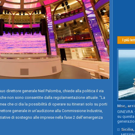
I più let
o direttore generale Neil Palomba, chiede alla politica il via
lia, che non sono consentite dalla regolamentazione attuale. "La
a che ci dia la possibilità di operare su itinerari solo su porti
Msc, arri
irettore generale in un'audizione alla Commissione Industria,
GINEVRA –
su questa 
ziative di sostegno alle imprese nella fase 2 dell'emergenza
generazion
Sicilia
MESSINA