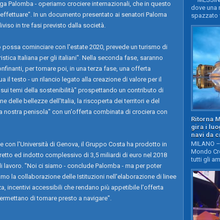
ega Palomba - operiamo crociere internazionali, che in questo
dove una n
effettuare". In un documento presentato ai senatori Paloma
spazzato v
iviso in tre fasi previsto dalla società.
mo possa cominciare con l'estate 2020, prevede un turismo di
stica Italiana per gli italiani". Nella seconda fase, saranno
onfinanti, per tornare poi, in una terza fase, una offerta
il testo - un rilancio legato alla creazione di valore per il
o sui temi della sostenibilità" prospettando un contributo di
 delle bellezze dell'Italia, la riscoperta dei territori e del
a nostra penisola" con un'offerta combinata di crociera con
Ritorna 
gira i lu
navi da c
MILANO – 
 con l'Università di Genova, il Gruppo Costa ha prodotto in
Mondo Cro
retto ed indotto complessivo di 3,5 miliardi di euro nel 2018
tutti gli a
di lavoro. "Noi ci siamo - conclude Palomba - ma per poter
mo la collaborazione delle Istituzioni nell'elaborazione di linee
a, incentivi accessibili che rendano più appetibile l'offerta
 permettano di tornare presto a navigare".