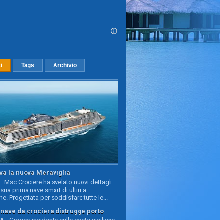
ti
Tags
Archivio
va la nuova Meraviglia
 Msc Crociere ha svelato nuovi dettagli
sua prima nave smart di ultima
e. Progettata per soddisfare tutte le...
, nave da crociera distrugge porto
 - Grosso incidente sulle coste siciliane,