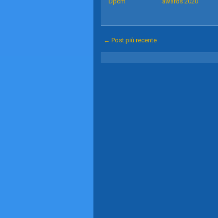
Dpcm
awards 2020'
← Post più recente