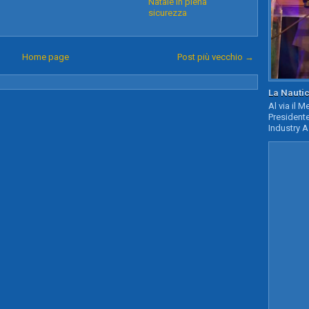
Natale in piena
sicurezza
Home page
Post più vecchio →
La Nautic
Al via il 
Presidente
Industry A