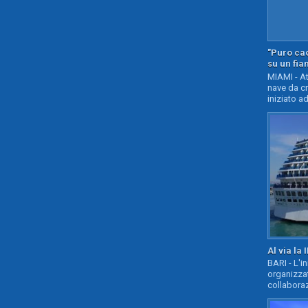
"Puro cao
su un fia
MIAMI - At
nave da c
iniziato ad
Al via la 
BARI - L'i
organizza
collaboraz