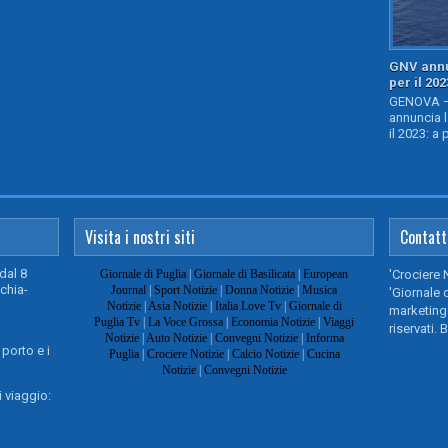
GNV annu
per il 202
GENOVA – 
annuncia l
il 2023: a 
Visita i nostri siti
Contatt
dal 8
Giornale di Puglia
|
Giornale di Basilicata
|
European
'Crociere 
chia-
Journal
|
Sport Notizie
|
Donna Notizie
|
Musica
'Giornale d
Notizie
|
Asia Notizie
|
Italia Love Tv
|
Giornale di
marketing@
Puglia Tv
|
La Voce Grossa
|
Economia Notizie
|
Viaggi
riservati. 
Notizie
|
Auto Notizie
|
Convegni Notizie
|
Informa
 porto e i
Puglia
|
Crociere Notizie
|
Calcio Notizie
|
Cucina
Notizie
|
Convegni Notizie
 viaggio: