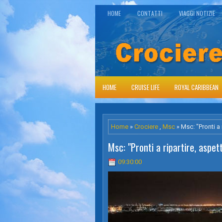
HOME
CONTATTI
VIAGGI NOTIZIE
HOME
CRUISE LIFE
ROYAL CARIBBEAN
Home
»
Crociere
,
Msc
» Msc: "Pronti a 
Msc: "Pronti a ripartire, aspet
09:30:00