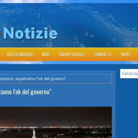
COSTA CROCIERE
MSC
LUXURY CRUISES
TRAGHETTI
YACHT
ripartire, aspettiamo l'ok del governo"
tiamo l'ok del governo"