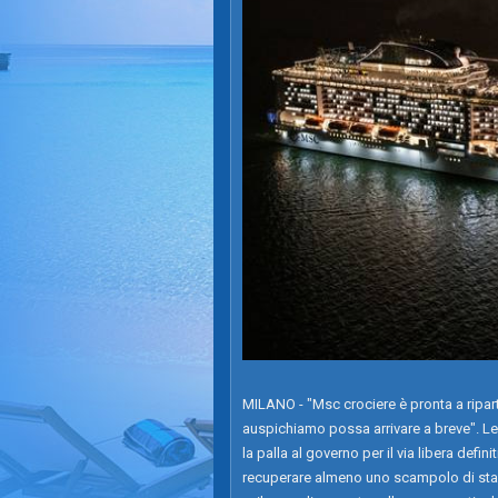
MILANO - "Msc crociere è pronta a ripar
auspichiamo possa arrivare a breve". Le
la palla al governo per il via libera defin
recuperare almeno uno scampolo di stag