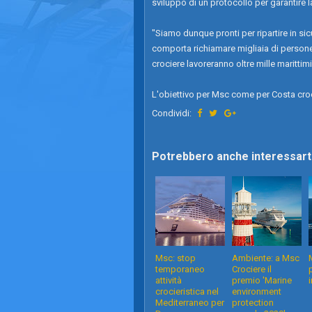
sviluppo di un protocollo per garantire l
"Siamo dunque pronti per ripartire in s
comporta richiamare migliaia di persone
crociere lavoreranno oltre mille marittimi 
L'obiettivo per Msc come per Costa croci
Condividi:
Potrebbero anche interessarti
Msc: stop
Ambiente: a Msc
temporaneo
Crociere il
attività
premio 'Marine
crocieristica nel
environment
Mediterraneo per
protection