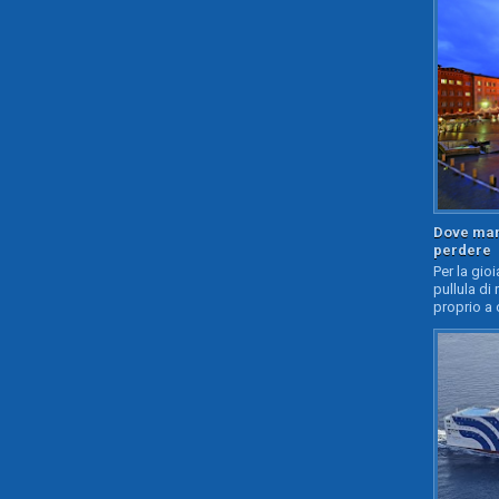
Dove mang
perdere
Per la gioi
pullula di 
proprio a 