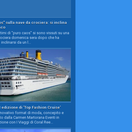
s" sulla nave da crociera: si inclina
nco
timi di "puro caos" si sono vissuti su una
rociera domenica sera dopo che ha
 inclinarsi da un l...
II edizione di 'Top Fashion Cruise'
nnovativo format di moda, concepito e
to dalla Carmen Martorana Eventi in
ione con I Viaggi di Coral Ree...