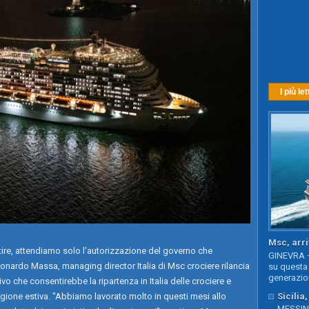
I più let
Msc, arri
tire, attendiamo solo l'autorizzazione del governo che
GINEVRA –
onardo Massa, managing director Italia di Msc crociere rilancia
su questa 
generazion
itivo che consentirebbe la ripartenza in Italia delle crociere e
Sicilia
ione estiva. "Abbiamo lavorato molto in questi mesi allo
MESSINA