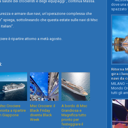
a salute dei crocieristi e degli equipaggi", continua Massa.
dove una n
spazzato v
icurezza e armare due navi, un'operazione complessa che
" spiega, sottolineando che questa estate sulle navi di Msc
italiani".
ere è ripartire attorno a metà agosto.
:
Ritorna 
gira i lu
navi da c
MILANO – 
Mondo Cro
tutti gli a
Msc Crociere
Msc Crociere: il
A bordo di Msc
pronta a ripartire
Black Friday
Grandiosa e
in Giappone
diventa Black
Magnifica tutto
Week
pronto per
festeggiare il