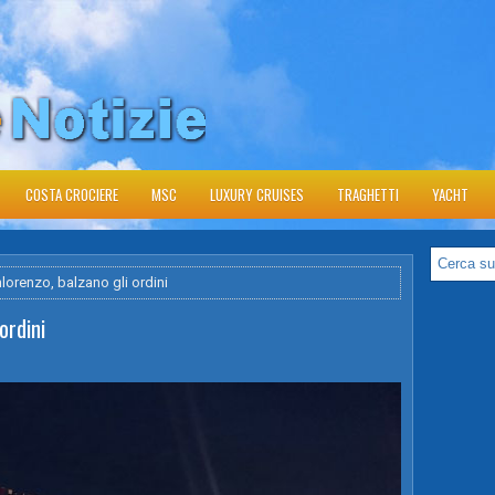
COSTA CROCIERE
MSC
LUXURY CRUISES
TRAGHETTI
YACHT
lorenzo, balzano gli ordini
ordini