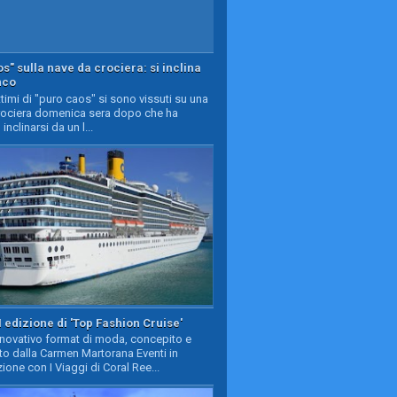
s" sulla nave da crociera: si inclina
nco
timi di "puro caos" si sono vissuti su una
rociera domenica sera dopo che ha
 inclinarsi da un l...
II edizione di 'Top Fashion Cruise'
nnovativo format di moda, concepito e
to dalla Carmen Martorana Eventi in
ione con I Viaggi di Coral Ree...