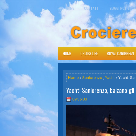
HOME
CONTATTI
VIAGGI NOTIZIE
HOME
CRUISE LIFE
ROYAL CARIBBEAN
Home
»
Sanlorenzo
,
Yacht
» Yacht: San
Yacht: Sanlorenzo, balzano gli 
09:35:00