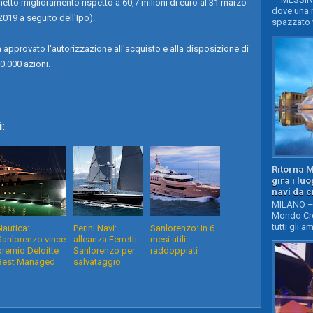
n netto miglioramento rispetto a 60,7 milioni di euro al 31 marzo
dove una n
2019 a seguito dell'Ipo).
spazzato v
 approvato l'autorizzazione all'acquisto e alla disposizione di
0.000 azioni.
:
Ritorna 
gira i lu
navi da c
MILANO – 
Mondo Cro
tutti gli a
Nautica:
Perini Navi:
Sanlorenzo: in 6
Sanlorenzo vince
alleanza Ferretti-
mesi utili
premio Deloitte
Sanlorenzo per
raddoppiati
Best Managed
salvataggio