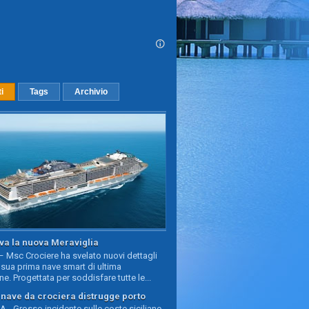
ti
Tags
Archivio
va la nuova Meraviglia
 Msc Crociere ha svelato nuovi dettagli
sua prima nave smart di ultima
e. Progettata per soddisfare tutte le...
, nave da crociera distrugge porto
 - Grosso incidente sulle coste siciliane,