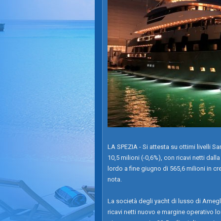
LA SPEZIA - Si attesta su ottimi livelli 
10,5 milioni (-0,6%), con ricavi netti dal
lordo a fine giugno di 565,6 milioni in c
nota.
La società degli yacht di lusso di Amegl
ricavi netti nuovo e margine operativo lo