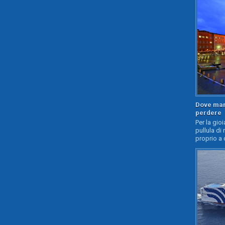
Dove mang
perdere
Per la gioi
pullula di 
proprio a 