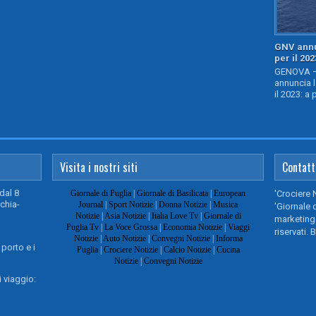
GNV annu
per il 202
GENOVA – 
annuncia l
il 2023: a 
Visita i nostri siti
Contatt
dal 8
Giornale di Puglia
|
Giornale di Basilicata
|
European
'Crociere 
chia-
Journal
|
Sport Notizie
|
Donna Notizie
|
Musica
'Giornale d
Notizie
|
Asia Notizie
|
Italia Love Tv
|
Giornale di
marketing@
Puglia Tv
|
La Voce Grossa
|
Economia Notizie
|
Viaggi
riservati. 
Notizie
|
Auto Notizie
|
Convegni Notizie
|
Informa
 porto e i
Puglia
|
Crociere Notizie
|
Calcio Notizie
|
Cucina
Notizie
|
Convegni Notizie
 viaggio: