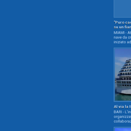
"Puro cao
su un fia
MIAMI - At
nave da c
iniziato ad
Al via la 
BARI - L'i
organizza
collaboraz