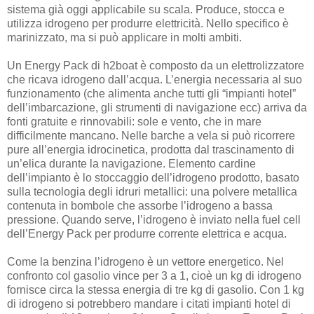
sistema già oggi applicabile su scala. Produce, stocca e
utilizza idrogeno per produrre elettricità. Nello specifico è
marinizzato, ma si può applicare in molti ambiti.
Un Energy Pack di h2boat è composto da un elettrolizzatore
che ricava idrogeno dall’acqua. L’energia necessaria al suo
funzionamento (che alimenta anche tutti gli “impianti hotel”
dell’imbarcazione, gli strumenti di navigazione ecc) arriva da
fonti gratuite e rinnovabili: sole e vento, che in mare
difficilmente mancano. Nelle barche a vela si può ricorrere
pure all’energia idrocinetica, prodotta dal trascinamento di
un’elica durante la navigazione. Elemento cardine
dell’impianto è lo stoccaggio dell’idrogeno prodotto, basato
sulla tecnologia degli idruri metallici: una polvere metallica
contenuta in bombole che assorbe l’idrogeno a bassa
pressione. Quando serve, l’idrogeno è inviato nella fuel cell
dell’Energy Pack per produrre corrente elettrica e acqua.
Come la benzina l’idrogeno è un vettore energetico. Nel
confronto col gasolio vince per 3 a 1, cioè un kg di idrogeno
fornisce circa la stessa energia di tre kg di gasolio. Con 1 kg
di idrogeno si potrebbero mandare i citati impianti hotel di