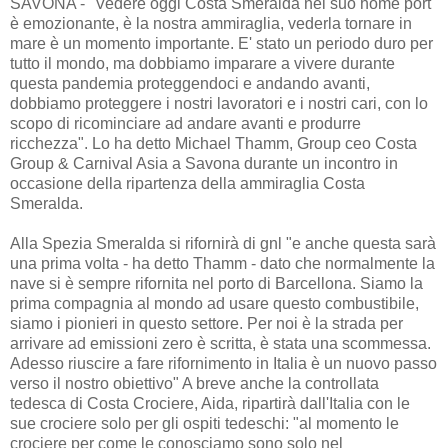
SAVONA - "Vedere oggi Costa Smeralda nel suo home port
è emozionante, è la nostra ammiraglia, vederla tornare in
mare è un momento importante. E' stato un periodo duro per
tutto il mondo, ma dobbiamo imparare a vivere durante
questa pandemia proteggendoci e andando avanti,
dobbiamo proteggere i nostri lavoratori e i nostri cari, con lo
scopo di ricominciare ad andare avanti e produrre
ricchezza". Lo ha detto Michael Thamm, Group ceo Costa
Group & Carnival Asia a Savona durante un incontro in
occasione della ripartenza della ammiraglia Costa
Smeralda.
Alla Spezia Smeralda si rifornirà di gnl "e anche questa sarà
una prima volta - ha detto Thamm - dato che normalmente la
nave si è sempre rifornita nel porto di Barcellona. Siamo la
prima compagnia al mondo ad usare questo combustibile,
siamo i pionieri in questo settore. Per noi è la strada per
arrivare ad emissioni zero è scritta, è stata una scommessa.
Adesso riuscire a fare rifornimento in Italia è un nuovo passo
verso il nostro obiettivo" A breve anche la controllata
tedesca di Costa Crociere, Aida, ripartirà dall'Italia con le
sue crociere solo per gli ospiti tedeschi: "al momento le
crociere per come le conosciamo sono solo nel