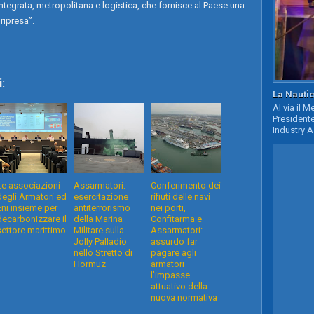
integrata, metropolitana e logistica, che fornisce al Paese una
ripresa”.
:
La Nautic
Al via il 
Presidente
Industry A
Le associazioni
Assarmatori:
Conferimento dei
degli Armatori ed
esercitazione
rifiuti delle navi
Eni insieme per
antiterrorismo
nei porti,
decarbonizzare il
della Marina
Confitarma e
settore marittimo
Militare sulla
Assarmatori:
Jolly Palladio
assurdo far
nello Stretto di
pagare agli
Hormuz
armatori
l’impasse
attuativo della
nuova normativa