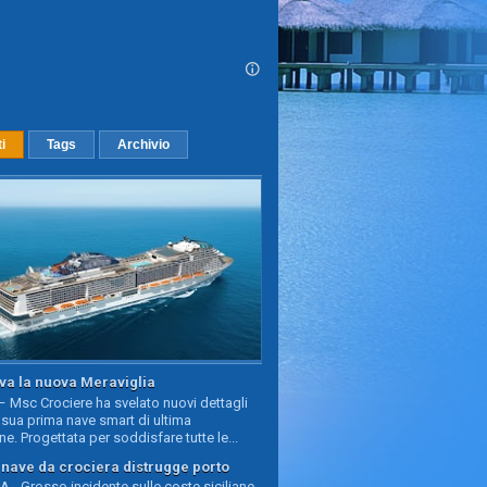
ti
Tags
Archivio
va la nuova Meraviglia
 Msc Crociere ha svelato nuovi dettagli
sua prima nave smart di ultima
e. Progettata per soddisfare tutte le...
, nave da crociera distrugge porto
 - Grosso incidente sulle coste siciliane,