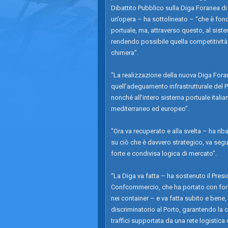
Dibattito Pubblico sulla Diga Foranea d
un’opera – ha sottolineato – “che è fond
portuale, ma, attraverso questo, al siste
rendendo possibile quella competitività 
chimera”.
“La realizzazione della nuova Diga Foran
quell’adeguamento infrastrutturale del 
nonché all’intero sistema portuale italia
mediterraneo ed europeo”.
“Ora va recuperato e alla svelta – ha ri
su ciò che è davvero strategico, va seg
forte e condivisa logica di mercato”.
“La Diga va fatta – ha sostenuto il Pr
Confcommercio, che ha portato con forza 
nei container – e va fatta subito e bene
discriminatorio al Porto, garantendo la 
traffici supportata da una rete logistica