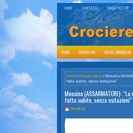
HOME
CONTATTI
VIAGGI NOTIZIE
HOME
CRUISE LIFE
ROYAL CARIBBEAN
Home
»
Assarmatori
» Messina (ASSARM
fatta subito, senza esitazioni”
Messina (ASSARMATORI): “La n
fatta subito, senza esitazioni”
09:48:00