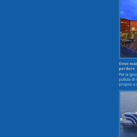
Dove mang
perdere
Per la gioi
pullula di 
proprio a 