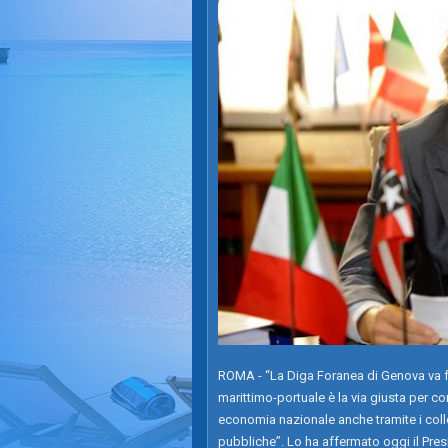
ROMA - “La Diga Foranea di Genova va fat
marittimo-portuale è la via giusta per con
economia nazionale anche tramite i colle
pubbliche”. Lo ha affermato oggi il Pr