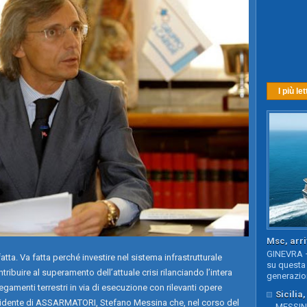
I più let
Msc, arri
GINEVRA –
ta. Va fatta perché investire nel sistema infrastrutturale
su questa 
tribuire al superamento dell’attuale crisi rilanciando l’intera
generazion
gamenti terrestri in via di esecuzione con rilevanti opere
Sicilia
esidente di ASSARMATORI, Stefano Messina che, nel corso del
MESSINA