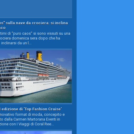
s" sulla nave da crociera: si inclina
nco
timi di "puro caos" si sono vissuti su una
rociera domenica sera dopo che ha
 inclinarsi da un l...
II edizione di 'Top Fashion Cruise'
nnovativo format di moda, concepito e
to dalla Carmen Martorana Eventi in
ione con I Viaggi di Coral Ree...