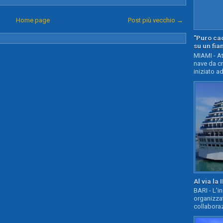
Home page
Post più vecchio →
"Puro cao
su un fia
MIAMI - At
nave da c
iniziato ad
Al via la 
BARI - L'i
organizza
collaboraz