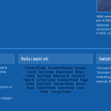
GNV annu
per il 202
GENOVA – 
annuncia l
il 2023: a 
Visita i nostri siti
Contatt
dal 8
Giornale di Puglia
|
Giornale di Basilicata
|
European
'Crociere 
chia-
Journal
|
Sport Notizie
|
Donna Notizie
|
Musica
'Giornale d
Notizie
|
Asia Notizie
|
Italia Love Tv
|
Giornale di
marketing@
Puglia Tv
|
La Voce Grossa
|
Economia Notizie
|
Viaggi
riservati. 
Notizie
|
Auto Notizie
|
Convegni Notizie
|
Informa
 porto e i
Puglia
|
Crociere Notizie
|
Calcio Notizie
|
Cucina
Notizie
|
Convegni Notizie
 viaggio: