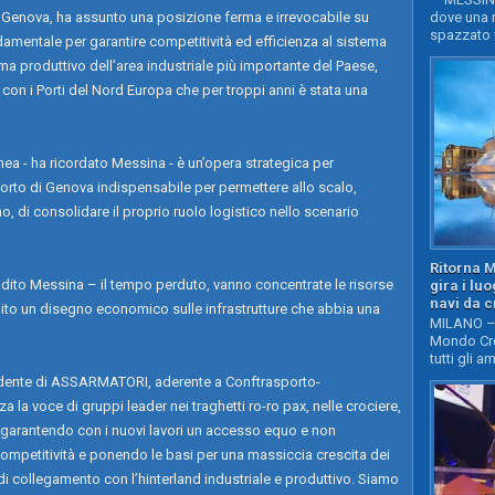
i Genova, ha assunto una posizione ferma e irrevocabile su
dove una n
spazzato v
amentale per garantire competitività ed efficienza al sistema
ma produttivo dell’area industriale più importante del Paese,
con i Porti del Nord Europa che per troppi anni è stata una
ea - ha ricordato Messina - è un’opera strategica per
Porto di Genova indispensabile per permettere allo scalo,
no, di consolidare il proprio ruolo logistico nello scenario
Ritorna 
badito Messina – il tempo perduto, vanno concentrate le risorse
gira i lu
navi da c
uito un disegno economico sulle infrastrutture che abbia una
MILANO – 
Mondo Cro
tutti gli a
esidente di ASSARMATORI, aderente a Conftrasporto-
la voce di gruppi leader nei traghetti ro-ro pax, nelle crociere,
, garantendo con i nuovi lavori un accesso equo e non
competitività e ponendo le basi per una massiccia crescita dei
 di collegamento con l’hinterland industriale e produttivo. Siamo