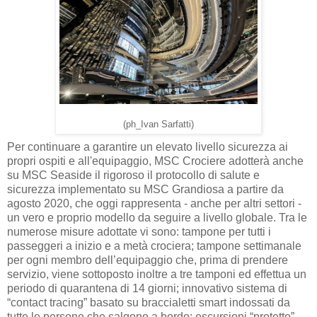
(ph_Ivan Sarfatti)
Per continuare a garantire un elevato livello sicurezza ai
propri ospiti e all'equipaggio, MSC Crociere adotterà anche
su MSC Seaside il rigoroso il protocollo di salute e
sicurezza implementato su MSC Grandiosa a partire da
agosto 2020, che oggi rappresenta - anche per altri settori -
un vero e proprio modello da seguire a livello globale. Tra le
numerose misure adottate vi sono: tampone per tutti i
passeggeri a inizio e a metà crociera; tampone settimanale
per ogni membro dell’equipaggio che, prima di prendere
servizio, viene sottoposto inoltre a tre tamponi ed effettua un
periodo di quarantena di 14 giorni; innovativo sistema di
“contact tracing” basato su braccialetti smart indossati da
tutte le persone che salgono a bordo; escursioni “protette”