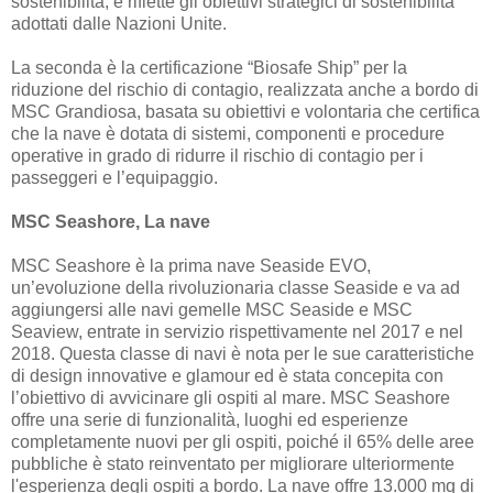
sostenibilità, e riflette gli obiettivi strategici di sostenibilità
adottati dalle Nazioni Unite.
La seconda è la certificazione “Biosafe Ship” per la
riduzione del rischio di contagio, realizzata anche a bordo di
MSC Grandiosa, basata su obiettivi e volontaria che certifica
che la nave è dotata di sistemi, componenti e procedure
operative in grado di ridurre il rischio di contagio per i
passeggeri e l’equipaggio.
MSC Seashore, La nave
MSC Seashore è la prima nave Seaside EVO,
un’evoluzione della rivoluzionaria classe Seaside e va ad
aggiungersi alle navi gemelle MSC Seaside e MSC
Seaview, entrate in servizio rispettivamente nel 2017 e nel
2018. Questa classe di navi è nota per le sue caratteristiche
di design innovative e glamour ed è stata concepita con
l’obiettivo di avvicinare gli ospiti al mare. MSC Seashore
offre una serie di funzionalità, luoghi ed esperienze
completamente nuovi per gli ospiti, poiché il 65% delle aree
pubbliche è stato reinventato per migliorare ulteriormente
l'esperienza degli ospiti a bordo. La nave offre 13.000 mq di