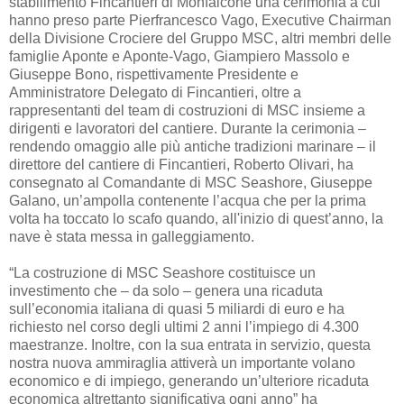
stabilimento Fincantieri di Monfalcone una cerimonia a cui
hanno preso parte Pierfrancesco Vago, Executive Chairman
della Divisione Crociere del Gruppo MSC, altri membri delle
famiglie Aponte e Aponte-Vago, Giampiero Massolo e
Giuseppe Bono, rispettivamente Presidente e
Amministratore Delegato di Fincantieri, oltre a
rappresentanti del team di costruzioni di MSC insieme a
dirigenti e lavoratori del cantiere. Durante la cerimonia –
rendendo omaggio alle più antiche tradizioni marinare – il
direttore del cantiere di Fincantieri, Roberto Olivari, ha
consegnato al Comandante di MSC Seashore, Giuseppe
Galano, un’ampolla contenente l’acqua che per la prima
volta ha toccato lo scafo quando, all'inizio di quest’anno, la
nave è stata messa in galleggiamento.
“La costruzione di MSC Seashore costituisce un
investimento che – da solo – genera una ricaduta
sull’economia italiana di quasi 5 miliardi di euro e ha
richiesto nel corso degli ultimi 2 anni l’impiego di 4.300
maestranze. Inoltre, con la sua entrata in servizio, questa
nostra nuova ammiraglia attiverà un importante volano
economico e di impiego, generando un’ulteriore ricaduta
economica altrettanto significativa ogni anno” ha