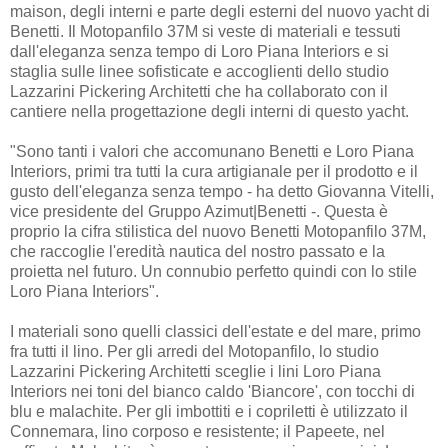
maison, degli interni e parte degli esterni del nuovo yacht di
Benetti. Il Motopanfilo 37M si veste di materiali e tessuti
dall'eleganza senza tempo di Loro Piana Interiors e si
staglia sulle linee sofisticate e accoglienti dello studio
Lazzarini Pickering Architetti che ha collaborato con il
cantiere nella progettazione degli interni di questo yacht.
"Sono tanti i valori che accomunano Benetti e Loro Piana
Interiors, primi tra tutti la cura artigianale per il prodotto e il
gusto dell'eleganza senza tempo - ha detto Giovanna Vitelli,
vice presidente del Gruppo Azimut|Benetti -. Questa è
proprio la cifra stilistica del nuovo Benetti Motopanfilo 37M,
che raccoglie l'eredità nautica del nostro passato e la
proietta nel futuro. Un connubio perfetto quindi con lo stile
Loro Piana Interiors".
I materiali sono quelli classici dell'estate e del mare, primo
fra tutti il lino. Per gli arredi del Motopanfilo, lo studio
Lazzarini Pickering Architetti sceglie i lini Loro Piana
Interiors nei toni del bianco caldo 'Biancore', con tocchi di
blu e malachite. Per gli imbottiti e i copriletti è utilizzato il
Connemara, lino corposo e resistente; il Papeete, nel