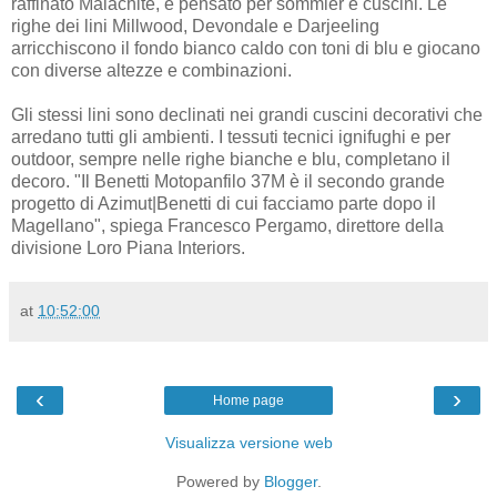
raffinato Malachite, è pensato per sommier e cuscini. Le
righe dei lini Millwood, Devondale e Darjeeling
arricchiscono il fondo bianco caldo con toni di blu e giocano
con diverse altezze e combinazioni.
Gli stessi lini sono declinati nei grandi cuscini decorativi che
arredano tutti gli ambienti. I tessuti tecnici ignifughi e per
outdoor, sempre nelle righe bianche e blu, completano il
decoro. "Il Benetti Motopanfilo 37M è il secondo grande
progetto di Azimut|Benetti di cui facciamo parte dopo il
Magellano", spiega Francesco Pergamo, direttore della
divisione Loro Piana Interiors.
at
10:52:00
‹
›
Home page
Visualizza versione web
Powered by
Blogger
.