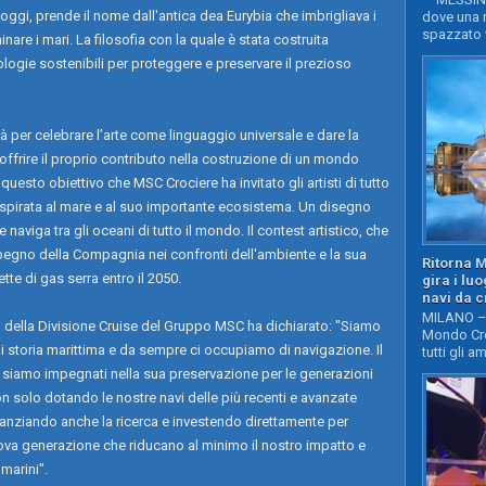
 oggi, prende il nome dall'antica dea Eurybia che imbrigliava i
dove una n
spazzato v
inare i mari. La filosofia con la quale è stata costruita
ologie sostenibili per proteggere e preservare il prezioso
tà per celebrare l’arte come linguaggio universale e dare la
i offrire il proprio contributo nella costruzione di un mondo
questo obiettivo che MSC Crociere ha invitato gli artisti di tutto
 ispirata al mare e al suo importante ecosistema. Un disegno
naviga tra gli oceani di tutto il mondo. Il contest artistico, che
mpegno della Compagnia nei confronti dell'ambiente e la sua
Ritorna 
te di gas serra entro il 2050.
gira i lu
navi da c
MILANO – 
 della Divisione Cruise del Gruppo MSC ha dichiarato: "Siamo
Mondo Cro
di storia marittima e da sempre ci occupiamo di navigazione. Il
tutti gli a
to siamo impegnati nella sua preservazione per le generazioni
n solo dotando le nostre navi delle più recenti e avanzate
nanziando anche la ricerca e investendo direttamente per
uova generazione che riducano al minimo il nostro impatto e
marini".