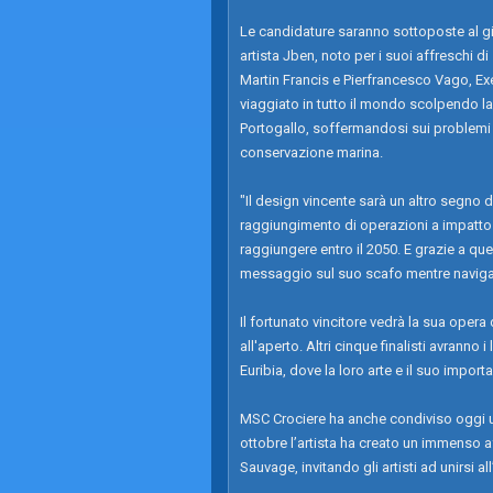
Le candidature saranno sottoposte al gi
artista Jben, noto per i suoi affreschi d
Martin Francis e Pierfrancesco Vago, Ex
viaggiato in tutto il mondo scolpendo la 
Portogallo, soffermandosi sui problemi 
conservazione marina.
"Il design vincente sarà un altro segno 
raggiungimento di operazioni a impatto 
raggiungere entro il 2050. E grazie a q
messaggio sul suo scafo mentre naviga p
Il fortunato vincitore vedrà la sua opera
all'aperto. Altri cinque finalisti avrann
Euribia, dove la loro arte e il suo impo
MSC Crociere ha anche condiviso oggi un vid
ottobre l’artista ha creato un immenso a
Sauvage, invitando gli artisti ad unirsi all