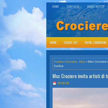
HOME
CONTATTI
VIAGGI NOTIZIE
HOME
CRUISE LIFE
ROYAL CARIBBEAN
Home
»
Crociere
,
Msc
» Msc Crociere in
Euribia
Msc Crociere invita artisti di 
09:06:00