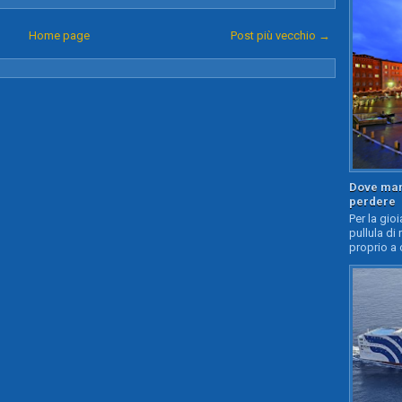
Home page
Post più vecchio →
Dove mang
perdere
Per la gioi
pullula di 
proprio a 