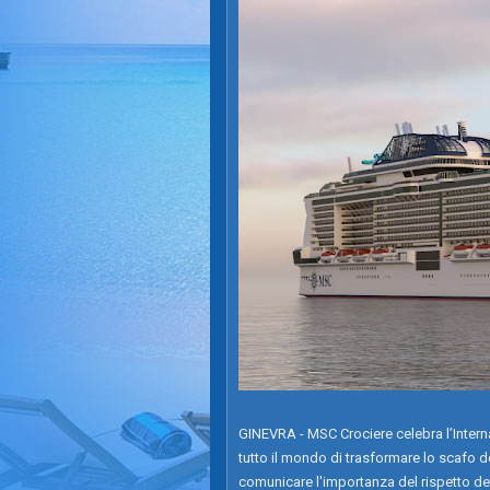
GINEVRA - MSC Crociere celebra l’Internat
tutto il mondo di trasformare lo scafo d
comunicare l'importanza del rispetto del