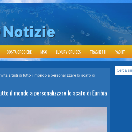
COSTA CROCIERE
MSC
LUXURY CRUISES
TRAGHETTI
YACHT
vita artisti di tutto il mondo a personalizzare lo scafo di
tutto il mondo a personalizzare lo scafo di Euribia