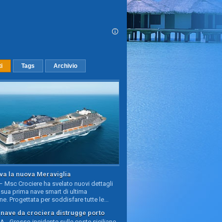
ti
Tags
Archivio
va la nuova Meraviglia
 Msc Crociere ha svelato nuovi dettagli
sua prima nave smart di ultima
e. Progettata per soddisfare tutte le...
, nave da crociera distrugge porto
 - Grosso incidente sulle coste siciliane,