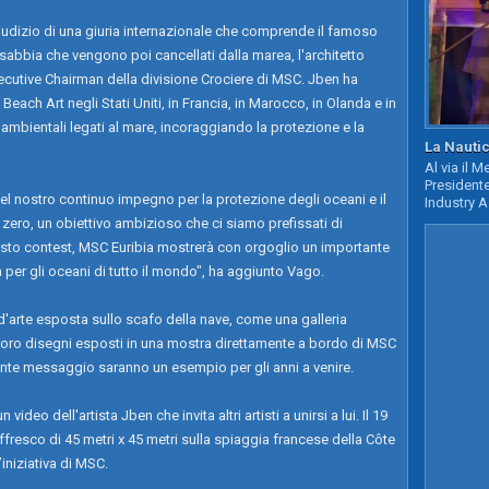
udizio di una giuria internazionale che comprende il famoso
i sabbia che vengono poi cancellati dalla marea, l'architetto
ecutive Chairman della divisione Crociere di MSC. Jben ha
Beach Art negli Stati Uniti, in Francia, in Marocco, in Olanda e in
ambientali legati al mare, incoraggiando la protezione e la
La Nautic
Al via il 
Presidente
del nostro continuo impegno per la protezione degli oceani e il
Industry A
zero, un obiettivo ambizioso che ci siamo prefissati di
uesto contest, MSC Euribia mostrerà con orgoglio un importante
er gli oceani di tutto il mondo", ha aggiunto Vago.
 d'arte esposta sullo scafo della nave, come una galleria
o i loro disegni esposti in una mostra direttamente a bordo di MSC
rtante messaggio saranno un esempio per gli anni a venire.
eo dell'artista Jben che invita altri artisti a unirsi a lui. Il 19
ffresco di 45 metri x 45 metri sulla spiaggia francese della Côte
’iniziativa di MSC.