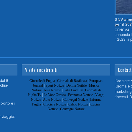
GNV annu
per il 202
GENOVA – 
annuncia l
il 2023: a 
Visita i nostri siti
Contatt
dal 8
Giornale di Puglia
|
Giornale di Basilicata
|
European
'Crociere 
chia-
Journal
|
Sport Notizie
|
Donna Notizie
|
Musica
'Giornale d
Notizie
|
Asia Notizie
|
Italia Love Tv
|
Giornale di
marketing@
Puglia Tv
|
La Voce Grossa
|
Economia Notizie
|
Viaggi
riservati. 
Notizie
|
Auto Notizie
|
Convegni Notizie
|
Informa
 porto e i
Puglia
|
Crociere Notizie
|
Calcio Notizie
|
Cucina
Notizie
|
Convegni Notizie
 viaggio: