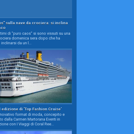
s" sulla nave da crociera: si inclina
nco
timi di "puro caos" si sono vissuti su una
rociera domenica sera dopo che ha
 inclinarsi da un l...
II edizione di 'Top Fashion Cruise'
nnovativo format di moda, concepito e
to dalla Carmen Martorana Eventi in
ione con I Viaggi di Coral Ree...