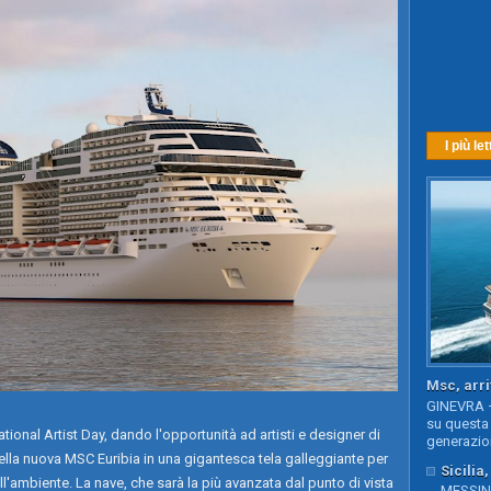
I più let
Msc, arri
GINEVRA –
su questa 
ional Artist Day, dando l'opportunità ad artisti e designer di
generazion
ella nuova MSC Euribia in una gigantesca tela galleggiante per
Sicilia
l'ambiente. La nave, che sarà la più avanzata dal punto di vista
MESSINA