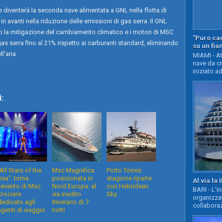
e diventerà la seconda nave alimentata a GNL nella flotta di
 avanti nella riduzione delle emissioni di gas serra. Il GNL
o la mitigazione del cambiamento climatico e i motori di MSC
"Puro cao
gas serra fino al 21% rispetto ai carburanti standard, eliminando
su un fia
l'aria.
MIAMI - At
nave da c
iniziato ad
:
“All Stars of the
Msc Magnifica
Porto Torres:
Sea”: torna
posizionata in
stagione riparte
Al via la 
l'evento di Msc
Nord Europa: al
con Hebridean
BARI - L'i
Crociere
via inedito
Sky
organizza
dedicato agli
itinerario di 7
collaboraz
agenti di viaggio
notti