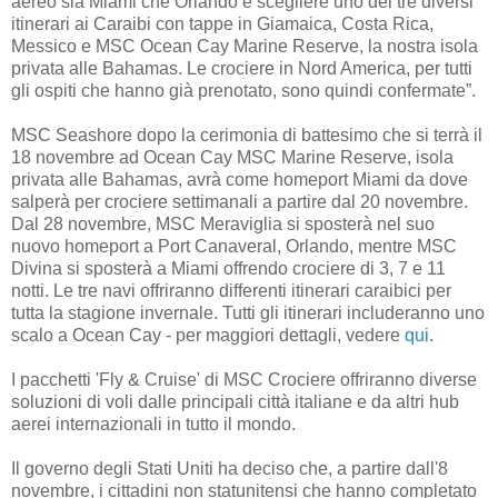
aereo sia Miami che Orlando e scegliere uno dei tre diversi
itinerari ai Caraibi con tappe in Giamaica, Costa Rica,
Messico e MSC Ocean Cay Marine Reserve, la nostra isola
privata alle Bahamas. Le crociere in Nord America, per tutti
gli ospiti che hanno già prenotato, sono quindi confermate”.
MSC Seashore dopo la cerimonia di battesimo che si terrà il
18 novembre ad Ocean Cay MSC Marine Reserve, isola
privata alle Bahamas, avrà come homeport Miami da dove
salperà per crociere settimanali a partire dal 20 novembre.
Dal 28 novembre, MSC Meraviglia si sposterà nel suo
nuovo homeport a Port Canaveral, Orlando, mentre MSC
Divina si sposterà a Miami offrendo crociere di 3, 7 e 11
notti. Le tre navi offriranno differenti itinerari caraibici per
tutta la stagione invernale. Tutti gli itinerari includeranno uno
scalo a Ocean Cay - per maggiori dettagli, vedere
qui
.
I pacchetti 'Fly & Cruise' di MSC Crociere offriranno diverse
soluzioni di voli dalle principali città italiane e da altri hub
aerei internazionali in tutto il mondo.
Il governo degli Stati Uniti ha deciso che, a partire dall'8
novembre, i cittadini non statunitensi che hanno completato