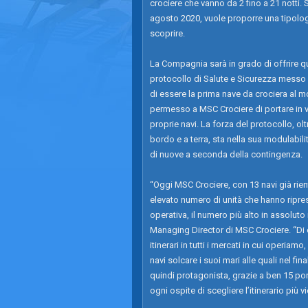
crociere che vanno da 2 fino a 21 notti. S
agosto 2020, vuole proporre una tipolog
scoprire.
La Compagnia sarà in grado di offrire q
protocollo di Salute e Sicurezza messo
di essere la prima nave da crociera al 
permesso a MSC Crociere di portare in va
proprie navi. La forza del protocollo, olt
bordo e a terra, sta nella sua modulabilit
di nuove a seconda della contingenza.
“Oggi MSC Crociere, con 13 navi già rientr
elevato numero di unità che hanno ripreso 
operativa, il numero più alto in assolut
Managing Director di MSC Crociere. “Di
itinerari in tutti i mercati in cui operia
navi solcare i suoi mari alle quali nel fi
quindi protagonista, grazie a ben 15 port
ogni ospite di scegliere l’itinerario più v