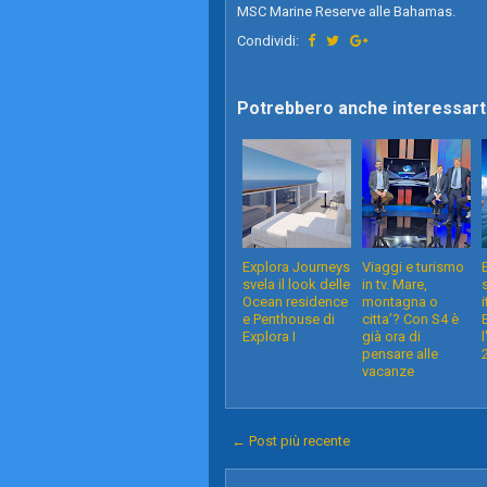
MSC Marine Reserve alle Bahamas.
Condividi:
Potrebbero anche interessarti
Explora Journeys
Viaggi e turismo
svela il look delle
in tv. Mare,
Ocean residence
montagna o
i
e Penthouse di
citta’? Con S4 è
Explora I
già ora di
pensare alle
vacanze
← Post più recente