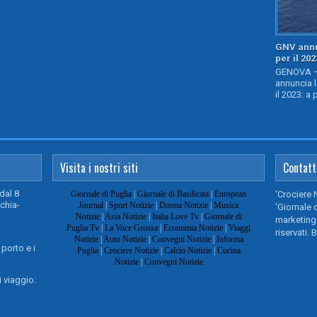
GNV annu
per il 202
GENOVA – 
annuncia l
il 2023: a 
Visita i nostri siti
Contatt
dal 8
Giornale di Puglia
|
Giornale di Basilicata
|
European
'Crociere 
chia-
Journal
|
Sport Notizie
|
Donna Notizie
|
Musica
'Giornale d
Notizie
|
Asia Notizie
|
Italia Love Tv
|
Giornale di
marketing@
Puglia Tv
|
La Voce Grossa
|
Economia Notizie
|
Viaggi
riservati. 
Notizie
|
Auto Notizie
|
Convegni Notizie
|
Informa
 porto e i
Puglia
|
Crociere Notizie
|
Calcio Notizie
|
Cucina
Notizie
|
Convegni Notizie
 viaggio: