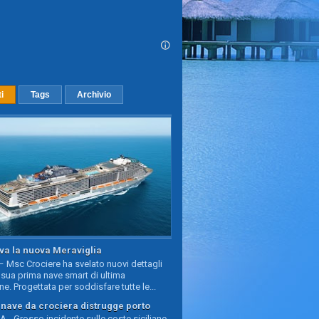
ti
Tags
Archivio
va la nuova Meraviglia
 Msc Crociere ha svelato nuovi dettagli
sua prima nave smart di ultima
e. Progettata per soddisfare tutte le...
, nave da crociera distrugge porto
 - Grosso incidente sulle coste siciliane,