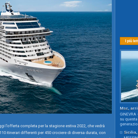
I più let
Msc, arri
GINEVRA –
su questa 
generazion
i l’offerta completa per la stagione estiva 2022, che vedrà
Sicilia
 110 itinerari differenti per 450 crociere di diversa durata, con
MESSINA