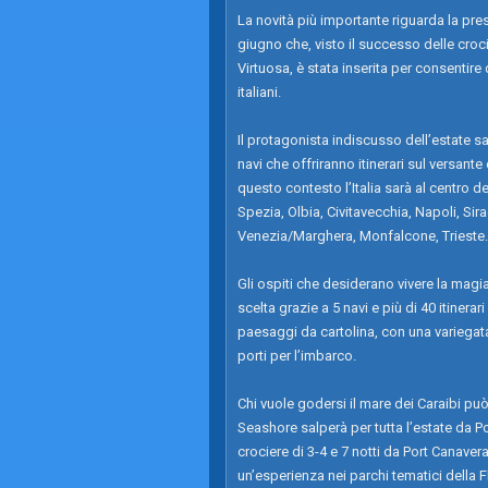
La novità più importante riguarda la pres
giugno che, visto il successo delle croc
Virtuosa, è stata inserita per consentire
italiani.
Il protagonista indiscusso dell’estate s
navi che offriranno itinerari sul versante
questo contesto l’Italia sarà al centro
Spezia, Olbia, Civitavecchia, Napoli, Sir
Venezia/Marghera, Monfalcone, Trieste.
Gli ospiti che desiderano vivere la mag
scelta grazie a 5 navi e più di 40 itinerari
paesaggi da cartolina, con una variegata o
porti per l’imbarco.
Chi vuole godersi il mare dei Caraibi pu
Seashore salperà per tutta l’estate da Po
crociere di 3-4 e 7 notti da Port Canavera
un’esperienza nei parchi tematici della