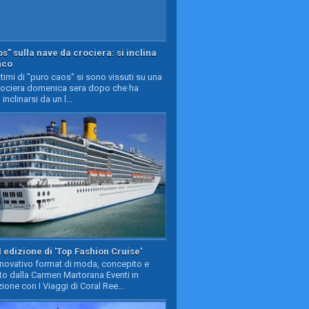
s" sulla nave da crociera: si inclina
nco
timi di "puro caos" si sono vissuti su una
rociera domenica sera dopo che ha
 inclinarsi da un l...
II edizione di 'Top Fashion Cruise'
nnovativo format di moda, concepito e
to dalla Carmen Martorana Eventi in
ione con I Viaggi di Coral Ree...