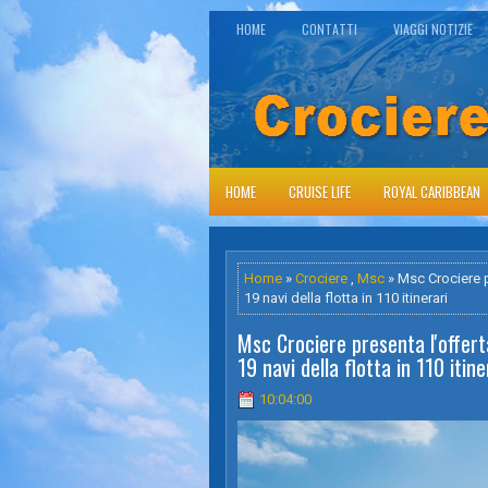
HOME
CONTATTI
VIAGGI NOTIZIE
HOME
CRUISE LIFE
ROYAL CARIBBEAN
Home
»
Crociere
,
Msc
» Msc Crociere pr
19 navi della flotta in 110 itinerari
Msc Crociere presenta l'offert
19 navi della flotta in 110 itine
10:04:00