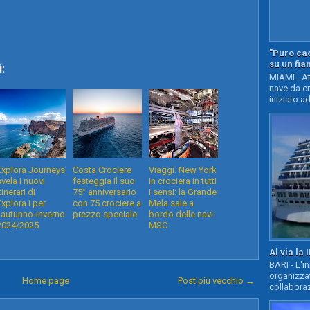
"Puro cao
su un fia
:
MIAMI - At
nave da c
iniziato ad
Explora Journeys
Costa Crociere
Viaggi. New York
svela i nuovi
festeggia il suo
in crociera in tutti
tinerari di
75° anniversario
i sensi: la Grande
Explora I per
con 75 crociere a
Mela sale a
l'autunno-inverno
prezzo speciale
bordo delle navi
2024/2025
MSC
Al via la 
BARI - L'i
organizza
Home page
Post più vecchio →
collaboraz