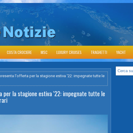
COSTA CROCIERE
MSC
LUXURY CRUISES
TRAGHETTI
YACHT
esenta l'offerta per la stagione estiva '22: impegnate tutte le
a per la stagione estiva '22: impegnate tutte le
rari