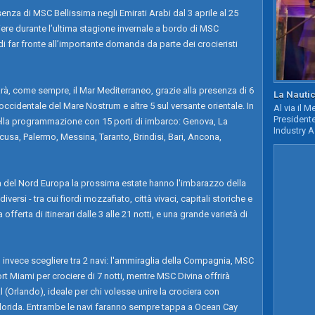
enza di MSC Bellissima negli Emirati Arabi dal 3 aprile al 25
iere durante l’ultima stagione invernale a bordo di MSC
 di far fronte all’importante domanda da parte dei crocieristi
arà, come sempre, il Mar Mediterraneo, grazie alla presenza di 6
La Nautic
 occidentale del Mare Nostrum e altre 5 sul versante orientale. In
Al via il 
Presidente
 della programmazione con 15 porti di imbarco: Genova, La
Industry A
acusa, Palermo, Messina, Taranto, Brindisi, Bari, Ancona,
ia del Nord Europa la prossima estate hanno l'imbarazzo della
 diversi - tra cui fiordi mozzafiato, città vivaci, capitali storiche e
fferta di itinerari dalle 3 alle 21 notti, e una grande varietà di
ò invece scegliere tra 2 navi: l'ammiraglia della Compagnia, MSC
rt Miami per crociere di 7 notti, mentre MSC Divina offrirà
l (Orlando), ideale per chi volesse unire la crociera con
 Florida. Entrambe le navi faranno sempre tappa a Ocean Cay