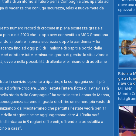
i tratta di un ritorno al futuro per la Compagnia che, ripartita ad
dove una n
ia di vacanza che coniuga sicurezza, relax e nuove mete da
spazzato v
uesto numero record di crociere in piena sicurezza grazie al
 a punto nel 2020 che - dopo aver consentito a MSC Grandiosa
mondo a ripartire in piena sicurezza dopo la pandemia – ha
canza fino ad oggi più di 1 milione di ospiti a bordo delle
re ad adottare tutte le misure in grado di gestire la situazione a
à, ovvero nella possibilità di allentare le misure o di adottarne
Ritorna 
gira i lu
ate in servizio e pronte a ripartire, è la compagnia con il più
navi da c
ad offrire crociere. Entro l’estate l’intera flotta di 19 navi sarà
MILANO – 
Mondo Cro
o nella storia della Compagnia” ha sottolineato Leonardo Massa,
tutti gli a
 conseguenza saremo in grado di offrire un numero più vasto di
mo, iniziando dal Mediterraneo che per tutta l’estate vedrà ben 11
nale della stagione se ne aggiungeranno altre 4. L’Italia sarà
i di imbarco in 9 regioni differenti, offrendo la possibilità a
icino a casa”.