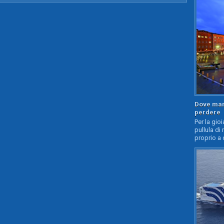
Dove mang
perdere
Per la gioi
pullula di 
proprio a 