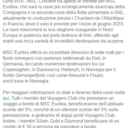
GINEVRA - MSC Crociere ha aperto le vendite per MSC
Euribia, che sarà la nave più ecologicamente avanzata della
Compagnia e la seconda nave della flotta alimentata a GNL,
attualmente in costruzione presso i Chantiers de l'Atlantique
in Francia, dove il varo è previsto per l'inizio di giugno 2023.
La nave trascorrerà la sua stagione inaugurale in Nord
Europa in partenza dal porto tedesco di Kiel, offrendo agli
ospiti una ricca varietà di incredibili destinazioni da scoprire.
MSC Euribia offrirà un incredibile itinerario di sette notti per i
fiordi norvegesi con partenze settimanali da Kiel, in
Germania, toccando numerose destinazioni tra cui
Copenaghen, in Danimarca; Hellesylt, in Norvegia per il
fiordo Geirangerfjord; così come Alesund e Flaam,
anch’esse in Norvegia.
Per maggiori informazioni su date e itinerari della nave visita
qui
. Tutti i membri del Voyagers Club che prenotano un
viaggio a bordo di MSC Euribia, beneficeranno dell’abituale
sconto del 5%, nonché di un ulteriore sconto del 5% sulla
prenotazione, e godranno di doppi punti Voyagers Club.
Inoltre, i membri Silver, Gold e Diamond beneficiano di un
credito di € 50 a persona da spendere a bordo.