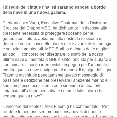
I disegni dei cinque finalisti saranno esposti a bordo
della nave in una nuova galleria.
Pierfrancesco Vago, Executive Chairman della Divisione
Crociere del Gruppo MSC, ha dichiarato: "In risposta alla
crescente necessità di proteggere l'oceano per le
generazioni future, abbiamo fatto nostra la missione di
dotare le nostre navi delle più recenti e avanzate tecnologie
e soluzioni ambientali, MSC Euribia è dotata delle migliori
ad oggi. Il concorso per disegnare lo scafo della nostra
ultima nave alimentata a GNL è stato lanciato per aiutarci a
comunicare il nostro irremovibile impegno per l'ambiente,
mentre questa nave naviga per il mondo. Il design del signor
Flaemig racchiude perfettamente questo messaggio di
passione e dedizione per preservare l'ambiente marino e il
suo complesso ecosistema ed è sinonimo di una forte
chiamata all'azione per salvare i mari, a tutti coloro che
vedono questa nave".
Il vincitore del contest, Alex Flaemig ha commentato: "Per
rendere le persone sempre più consapevoli di questo
mondo sottomarino unico con la sua vita preziosa, ho voluto