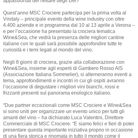
appassionati del nettare degli Dèi?
Quest’anno MSC Crociere partecipa per la prima volta al
Vinitaly – principale evento della wine industry con oltre
4.400 aziende e in programma dal 10 al 13 aprile a Verona –
e per l’occasione ha presentato la crociera tematica
Wine&Sea, che vedrà la presenza delle migliori cantine
italiane con le quali sarà possibile approfondire tutte le
curiosità e i temi legati al mondo del vino.
Negli 8 giorni di crociera, grazie alla collaborazione con
Wine&Sea, insieme agli esperti di Gambero Rosso AIS
(Associazione Italiana Sommelier), si alterneranno eventi a
tema, approfondimenti e incontri in cui gli ospiti avranno
l’occasione di degustare i migliori vini bianchi, rossi e
frizzanti presenti sul panorama enologico italiano.
“Due partner eccezionali come MSC Crociere e Wine&Sea
si sono uniti per organizzare un evento unico per tutti gli
amanti del vino – ha dichiarato Luca Valentini, Direttore
Commerciale di MSC Crociere. “E siamo felici e fieri di poter
presentare questa importante iniziativa proprio in occasione
di una fiera storica e rinomata in tutto il mondo come il