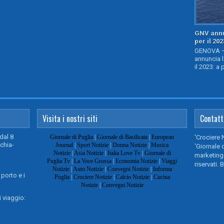
GNV annu
per il 202
GENOVA – 
annuncia l
il 2023: a 
Visita i nostri siti
Contatt
dal 8
Giornale di Puglia
|
Giornale di Basilicata
|
European
'Crociere 
chia-
Journal
|
Sport Notizie
|
Donna Notizie
|
Musica
'Giornale d
Notizie
|
Asia Notizie
|
Italia Love Tv
|
Giornale di
marketing@
Puglia Tv
|
La Voce Grossa
|
Economia Notizie
|
Viaggi
riservati. 
Notizie
|
Auto Notizie
|
Convegni Notizie
|
Informa
 porto e i
Puglia
|
Crociere Notizie
|
Calcio Notizie
|
Cucina
Notizie
|
Convegni Notizie
 viaggio: