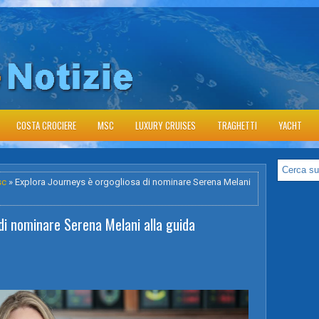
COSTA CROCIERE
MSC
LUXURY CRUISES
TRAGHETTI
YACHT
sc
» Explora Journeys è orgogliosa di nominare Serena Melani
di nominare Serena Melani alla guida