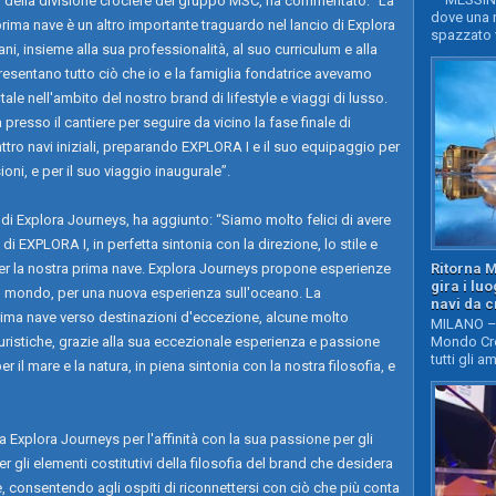
 della divisione crociere del gruppo MSC, ha commentato: “La
dove una n
ima nave è un altro importante traguardo nel lancio di Explora
spazzato v
i, insieme alla sua professionalità, al suo curriculum e alla
resentano tutto ciò che io e la famiglia fondatrice avevamo
 nell'ambito del nostro brand di lifestyle e viaggi di lusso.
presso il cantiere per seguire da vicino la fase finale di
ttro navi iniziali, preparando EXPLORA I e il suo equipaggio per
oni, e per il suo viaggio inaugurale”.
 di Explora Journeys, ha aggiunto: “Siamo molto felici di avere
 EXPLORA I, in perfetta sintonia con la direzione, lo stile e
r la nostra prima nave. Explora Journeys propone esperienze
Ritorna 
gira i lu
el mondo, per una nuova esperienza sull'oceano. La
navi da c
ima nave verso destinazioni d'eccezione, alcune molto
MILANO – 
e turistiche, grazie alla sua eccezionale esperienza e passione
Mondo Cro
tutti gli a
r il mare e la natura, in piena sintonia con la nostra filosofia, e
 Explora Journeys per l'affinità con la sua passione per gli
r gli elementi costitutivi della filosofia del brand che desidera
 consentendo agli ospiti di riconnettersi con ciò che più conta