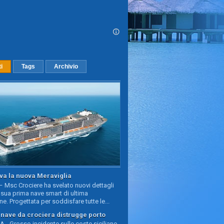
ti
Tags
Archivio
va la nuova Meraviglia
 Msc Crociere ha svelato nuovi dettagli
sua prima nave smart di ultima
e. Progettata per soddisfare tutte le...
, nave da crociera distrugge porto
 - Grosso incidente sulle coste siciliane,