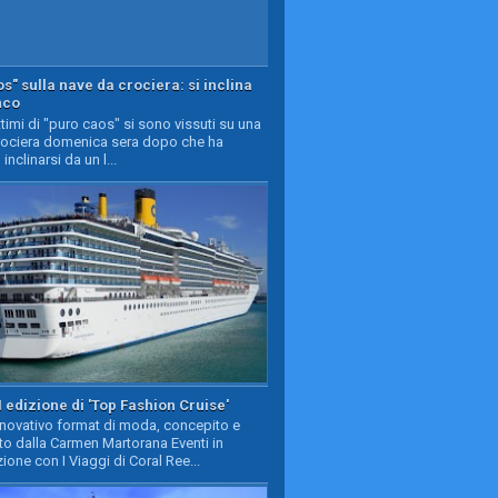
s" sulla nave da crociera: si inclina
nco
timi di "puro caos" si sono vissuti su una
rociera domenica sera dopo che ha
 inclinarsi da un l...
II edizione di 'Top Fashion Cruise'
nnovativo format di moda, concepito e
to dalla Carmen Martorana Eventi in
ione con I Viaggi di Coral Ree...