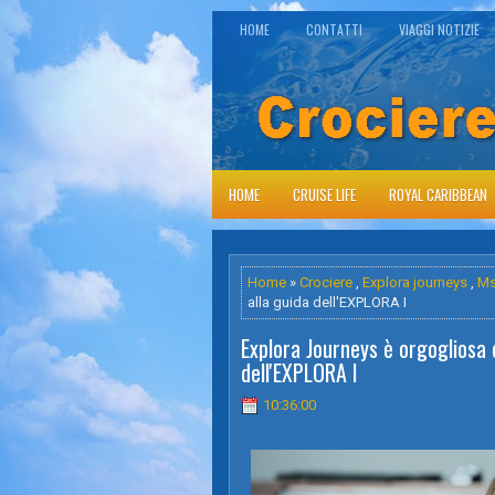
HOME
CONTATTI
VIAGGI NOTIZIE
HOME
CRUISE LIFE
ROYAL CARIBBEAN
Home
»
Crociere
,
Explora journeys
,
M
alla guida dell'EXPLORA I
Explora Journeys è orgogliosa 
dell'EXPLORA I
10:36:00