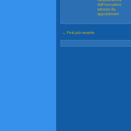
dell'innovativo
servizio By
appointment
← Post più recente