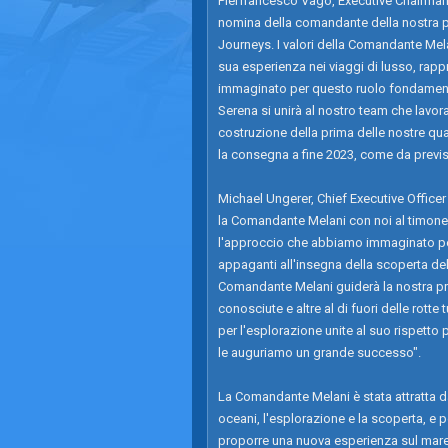
Pierfrancesco Vago, Executive Chairman
nomina della comandante della nostra pr
Journeys. I valori della Comandante Melan
sua esperienza nei viaggi di lusso, rapp
immaginato per questo ruolo fondamentale
Serena si unirà al nostro team che lavora 
costruzione della prima delle nostre qua
la consegna a fine 2023, come da previsi
Michael Ungerer, Chief Executive Officer
la Comandante Melani con noi al timone di
l'approccio che abbiamo immaginato pe
appaganti all'insegna della scoperta d
Comandante Melani guiderà la nostra pr
conosciute e altre al di fuori delle rott
per l'esplorazione unite al suo rispetto pe
le auguriamo un grande successo".
La Comandante Melani è stata attratta da
oceani, l'esplorazione e la scoperta, e pe
proporre una nuova esperienza sul mare,