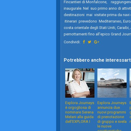
Fincantieri di Monfalcone, raggiungend
inaugurale. Nel suo primo anno di attiv
destinazioni mai visitate prima da navi da
itinerari prevedono Mediterraneo, Euro
costa orientale degli Stati Uniti, Caraib
pernottamenti fino all'epico Grand Journ
Condividi:
Potrebbero anche interessarti
Explora Journeys
Explora Journeys
è orgogliosa di
annuncia due
nominare Serena
nuovi programmi
Melani alla guida
di prenotazione
dell'EXPLORA I
di gruppo e svela
le nuove
caratteristiche