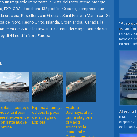
o un traguardo importante in vista del tanto atteso viaggio
ità, EXPLORA I toccherà 132 porti in 40 paesi, comprese due
 crociera, Kastellorizo in Grecia e Saint Pierre in Martinica. Gli
pa del Nord, Regno Unito, Islanda, Groenlandia, Canada, la
"Puro cao
su un fia
i, America del Sud e le Hawaii. La durata dei viaggi parte da sei
MIAMI - At
ey di 44 notti in Nord Europa.
nave da c
iniziato ad
:
Explora Journeys
Explora Journeys
Explora
Al via la 
presenta il team
celebra la posa
Journeys: al via
BARI - L'i
guest experience
della chiglia di
prima stagione
organizza
con sette nuove
Explora
di viaggi,
collaboraz
nomine
spiccano le
Inaugural e
Grand Journeys