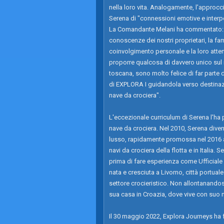
nella loro vita. Analogamente, l'approccio
Serena di "connessioni emotive e interpe
La Comandante Melani ha commentato: "Mi
conoscenze dei nostri proprietari, la fam
coinvolgimento personale e la loro atten
proporre qualcosa di davvero unico sul 
toscana, sono molto felice di far parte 
di EXPLORA I guidandola verso destinazi
nave da crociera".
L'eccezionale curriculum di Serena l'ha
nave da crociera. Nel 2010, Serena divent
lusso, rapidamente promossa nel 2016 a
navi da crociera della flotta e in Italia. S
prima di fare esperienza come Ufficiale d
nata e cresciuta a Livorno, città portual
settore crocieristico. Non allontanandosi
sua casa in Croazia, dove vive con suo 
Il 30 maggio 2022, Explora Journeys ha f