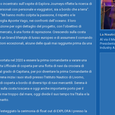
 incentrato sull'ospite di Explora Journeys riflette la ricerca di
rsonali con personale e viaggiatori, sia a bordo che a terra".
 hanno molto colpita la passione, il rispetto e le
iglia Aponte Vago, nei confronti dell'oceano. Il loro
zione per ogni dettaglio del progetto, con l'obiettivo di
mercato, è una fonte di ispirazione. Crescendo sulla costa
La Nautic
di un brand lifestyle di lusso europeo e di assumere il comando
Al via il 
oni eccezionali, alcune delle quali mai raggiunte prima da una
Presidente
Industry A
 portata nel 2020 a essere la prima comandante a varare una
a Ufficiale di coperta per una flotta di navi da crociera di
l grado di Capitana, per poi diventare la prima Comandante di
erena inizia i suoi studi presso l'Istituto Nautico di Livorno,
i coperta a bordo di diversi tipi di navi mercantili. Serena è
e sulla costa toscana e oggi anche importante porto per il
 mai troppo dal mare, oggi divide il suo tempo tra l'Italia e la
marito.
esteggiato la cerimonia di float out di EXPLORA I presso la