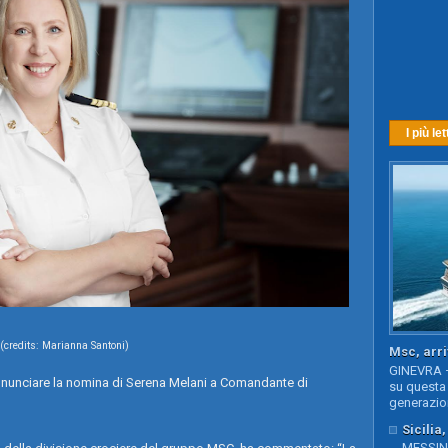
I più let
(credits: Marianna Santoni)
Msc, arri
GINEVRA –
annunciare la nomina di Serena Melani a Comandante di
su questa 
generazion
Sicilia
MESSINA