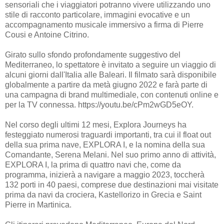
sensoriali che i viaggiatori potranno vivere utilizzando uno
stile di racconto particolare, immagini evocative e un
accompagnamento musicale immersivo a firma di Pierre
Cousi e Antoine Citrino.
Girato sullo sfondo profondamente suggestivo del
Mediterraneo, lo spettatore è invitato a seguire un viaggio di
alcuni giorni dall'Italia alle Baleari. Il filmato sarà disponibile
globalmente a partire da metà giugno 2022 e farà parte di
una campagna di brand multimediale, con contenuti online e
per la TV connessa. https://youtu.be/cPm2wGD5eOY.
Nel corso degli ultimi 12 mesi, Explora Journeys ha
festeggiato numerosi traguardi importanti, tra cui il float out
della sua prima nave, EXPLORA I, e la nomina della sua
Comandante, Serena Melani. Nel suo primo anno di attività,
EXPLORA I, la prima di quattro navi che, come da
programma, inizierà a navigare a maggio 2023, toccherà
132 porti in 40 paesi, comprese due destinazioni mai visitate
prima da navi da crociera, Kastellorizo in Grecia e Saint
Pierre in Martinica.