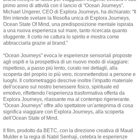
primo anno di attività con il lancio di “Ocean Journeys”.
Michael Ungerer, CEO di Explora Journeys, ha dichiarato: “Il
film intende svelare la filosofia unica di Explora Journeys,
Ocean State Of Mind, una predisposizione mentale ispirata
a una nuova esperienza sul mare, tanto ricercata quanto
sfuggente. Il corto ne cattura lo spirito e mostra come
abbracciarla grazie al brand.”
“Ocean Journeys” evoca le esperienze sensoriali proposte
agli ospiti e la prospettiva di un nuovo modo di viaggiare:
rispettoso, a passo più lento, curato nei dettagli, alla
scoperta del proprio io più vero, riconnettendosi a persone e
luoghi. Il cortometraggio descrive inoltre l'impatto materiale
dell'oceano sul nostro benessere fisico, spirituale ed
emotivo, riflettendo l'esperienza trasformativa offerta da
Explora Journeys, rilassante ma al contempo rigenerante.
“Ocean Journeys” offre allo spettatore un'anteprima di cosa
significa viaggiare con Explora Journeys, alla scoperta
dell'Ocean State of Mind.
Il film, prodotto da BETC, con la direzione creativa di Maud
Mulder e la regia di Nabil Senhaji, celebra le esperienze