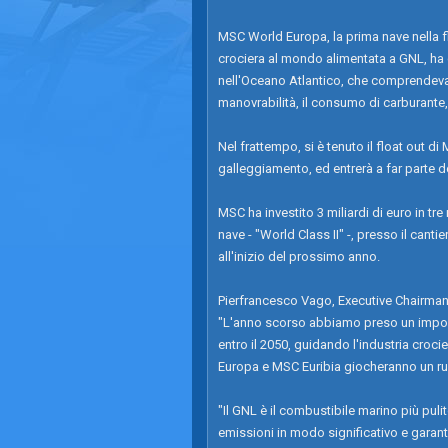
MSC World Europa, la prima nave nella f
crociera al mondo alimentata a GNL, ha
nell'Oceano Atlantico, che comprendevano
manovrabilità, il consumo di carburante, i
Nel frattempo, si è tenuto il float out d
galleggiamento, ed entrerà a far parte d
MSC ha investito 3 miliardi di euro in tr
nave - "World Class II" -, presso il canti
all'inizio del prossimo anno.
Pierfrancesco Vago, Executive Chairman 
"L'anno scorso abbiamo preso un import
entro il 2050, guidando l'industria croc
Europa e MSC Euribia giocheranno un ru
"Il GNL è il combustibile marino più puli
emissioni in modo significativo e garant