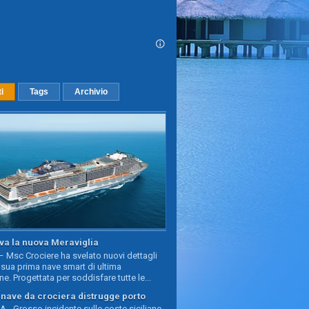
ti
Tags
Archivio
va la nuova Meraviglia
 Msc Crociere ha svelato nuovi dettagli
sua prima nave smart di ultima
e. Progettata per soddisfare tutte le...
, nave da crociera distrugge porto
 - Grosso incidente sulle coste siciliane,