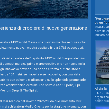
"Puro cao
su un fia
rienza di crociera di nuova generazione
MIAMI - At
nave da c
iniziato ad
eristica MSC World Class - una nuovissima classe di navi che
pletamente nuova - e potrà ospitare fino a 6.762 passeggeri.
 di vista navale e dell’ospitalità, MSC World Europa ridefinirà
 di concept mai visti prima e aree creative che non hanno nulla
esign innovativo prevede una poppa a forma di Y che sfocia
lunga 104 metri, semiaperta e semicoperta, con una vista
cabine con balcone si affacciano sulla splendida promenade,
o architettonico centrale: uno scivolo alto 11 ponti, il più
Al via la 
he Venom Drop @ The Spiral.
BARI - L'i
organizza
collaboraz
el Mar Arabico nell'inverno 2022/23, da quel momento MSC
vi mai schierate in Medio Oriente per la stagione invernale, con