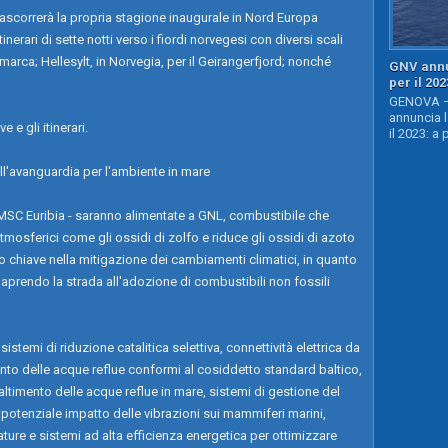
rascorrerà la propria stagione inaugurale in Nord Europa
nerari di sette notti verso i fiordi norvegesi con diversi scali
marca; Hellesylt, in Norvegia, per il Geirangerfjord; nonché
GNV annu
per il 202
GENOVA – 
annuncia l
e e gli itinerari.
il 2023: a 
l'avanguardia per l'ambiente in mare
MSC Euribia - saranno alimentate a GNL, combustibile che
atmosferici come gli ossidi di zolfo e riduce gli ossidi di azoto
olo chiave nella mitigazione dei cambiamenti climatici, in quanto
 aprendo la strada all'adozione di combustibili non fossili
stemi di riduzione catalitica selettiva, connettività elettrica da
mento delle acque reflue conformi al cosiddetto standard baltico,
altimento delle acque reflue in mare, sistemi di gestione del
l potenziale impatto delle vibrazioni sui mammiferi marini,
re e sistemi ad alta efficienza energetica per ottimizzare