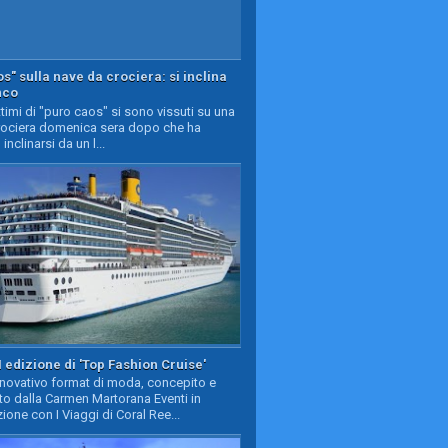
s" sulla nave da crociera: si inclina
nco
timi di "puro caos" si sono vissuti su una
rociera domenica sera dopo che ha
 inclinarsi da un l...
II edizione di 'Top Fashion Cruise'
nnovativo format di moda, concepito e
to dalla Carmen Martorana Eventi in
ione con I Viaggi di Coral Ree...