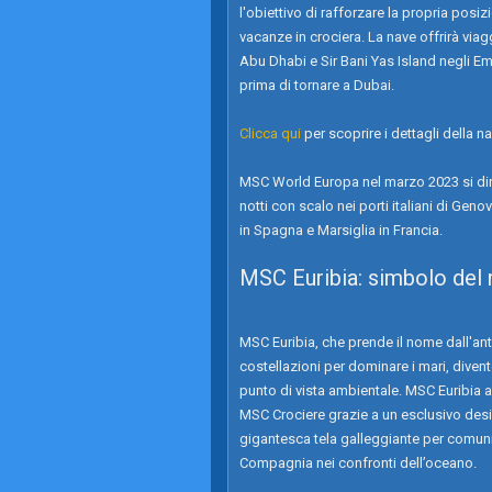
l'obiettivo di rafforzare la propria posi
vacanze in crociera. La nave offrirà viag
Abu Dhabi e Sir Bani Yas Island negli Em
prima di tornare a Dubai.
Clicca qui
per scoprire i dettagli della nav
MSC World Europa nel marzo 2023 si diri
notti con scalo nei porti italiani di Geno
in Spagna e Marsiglia in Francia.
MSC Euribia: simbolo del 
MSC Euribia, che prende il nome dall'anti
costellazioni per dominare i mari, divent
punto di vista ambientale. MSC Euribia av
MSC Crociere grazie a un esclusivo desig
gigantesca tela galleggiante per comunic
Compagnia nei confronti dell’oceano.