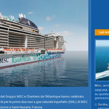
I più let
Msc, arri
GINEVRA –
su questa 
del Gruppo MSC e Chantiers de l'Atlantique hanno celebrato
generazion
rdi per le prime due navi a gas naturale liquefatto (GNL) di MSC
Sicilia
zione a Saint-Nazaire, Francia.
MESSINA