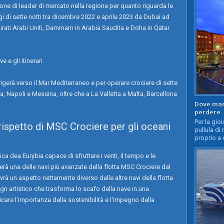
zione di leader di mercato nella regione per quanto riguarda le
gi di sette notti tra dicembre 2022 e aprile 2023 da Dubai ad
irati Arabi Uniti, Dammam in Arabia Saudita e Doha in Qatar
e e gli itinerari.
gerà verso il Mar Mediterraneo e per operare crociere di sette
va, Napoli e Messina, oltre che a La Valletta a Malta, Barcellona
Dove mang
perdere
Per la gioi
rispetto di MSC Crociere per gli oceani
pullula di 
proprio a 
ca dea Eurybia capace di sfruttare i venti, il tempo e le
erà una delle navi più avanzate della flotta MSC Crociere dal
rà un aspetto nettamente diverso dalle altre navi della flotta
n artistico che trasforma lo scafo della nave in una
are l'importanza della sostenibilità e l'impegno della