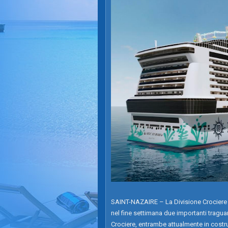
SAINT-NAZAIRE – La Divisione Crociere 
nel fine settimana due importanti tragua
Crociere, entrambe attualmente in costru