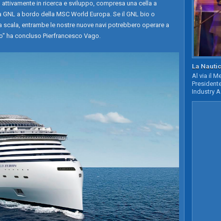
o attivamente in ricerca e sviluppo, compresa una cella a
 a GNL a bordo della MSC World Europa. Se il GNL bio o
ga scala, entrambe le nostre nuove navi potrebbero operare a
no" ha concluso Pierfrancesco Vago.
La Nautic
Al via il 
Presidente
Industry A