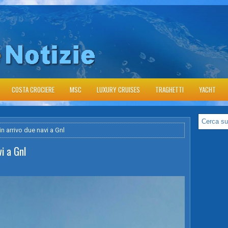
COSTA CROCIERE
MSC
LUXURY CRUISES
TRAGHETTI
YACHT
n arrivo due navi a Gnl
i a Gnl