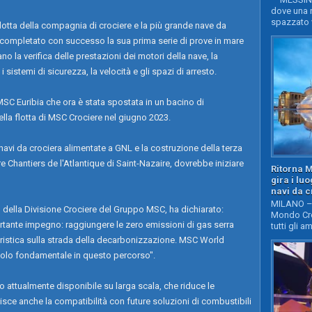
dove una n
spazzato v
lotta della compagnia di crociere e la più grande nave da
 completato con successo la sua prima serie di prove in mare
 la verifica delle prestazioni dei motori della nave, la
 sistemi di sicurezza, la velocità e gli spazi di arresto.
i MSC Euribia che ora è stata spostata in un bacino di
ella flotta di MSC Crociere nel giugno 2023.
e navi da crociera alimentate a GNL e la costruzione della terza
ere Chantiers de l'Atlantique di Saint-Nazaire, dovrebbe iniziare
Ritorna 
gira i lu
navi da c
MILANO – 
della Divisione Crociere del Gruppo MSC, ha dichiarato:
Mondo Cro
ante impegno: raggiungere le zero emissioni di gas serra
tutti gli a
ieristica sulla strada della decarbonizzazione. MSC World
olo fondamentale in questo percorso".
to attualmente disponibile su larga scala, che riduce le
isce anche la compatibilità con future soluzioni di combustibili