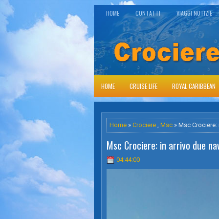
HOME
CONTATTI
VIAGGI NOTIZIE
HOME
CRUISE LIFE
ROYAL CARIBBEAN
Home
»
Crociere
,
Msc
» Msc Crociere: i
Msc Crociere: in arrivo due nav
04:44:00