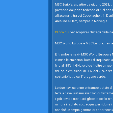
MSC Euribia, a partire da giugno 2023, t
partendo dal porto tedesco di Kiel con iti
affascinanti tra cui Copenaghen, in Dani
Alesund e Flam, sempre in Norvegia.
Clicca qui
per scoprire i dettagli della nav
MSC World Europa e MSC Euribia: navi al
Entrambe le navi - MSC World Europa e 
elimina le emissioni locali di inquinanti 
fino all'85%. Il GNL svolge inoltre un ru
riduce le emissioni di CO2 del 25% e sta
sostenibili, tra cui l'idrogeno verde.
Le due navi saranno entrambe dotate di si
terra a nave, sistemi avanzati di tratta
il più severo standard globale per lo sm
rumore irradiato sott'acqua per ridurre i
nonché un'ampia gamma di apparecchiatu