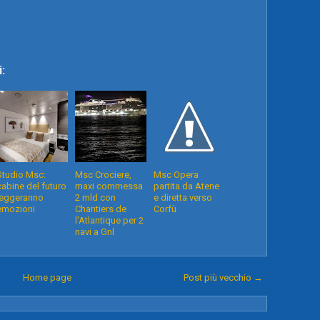
:
Studio Msc:
Msc Crociere,
Msc Opera
cabine del futuro
maxi commessa
partita da Atene
leggeranno
2 mld con
e diretta verso
emozioni
Chantiers de
Corfù
l'Atlantique per 2
navi a Gnl
Home page
Post più vecchio →