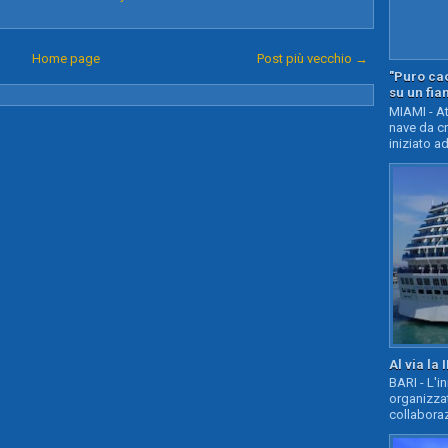
Home page
Post più vecchio →
"Puro cao
su un fia
MIAMI - At
nave da c
iniziato ad
Al via la 
BARI - L'i
organizza
collaboraz