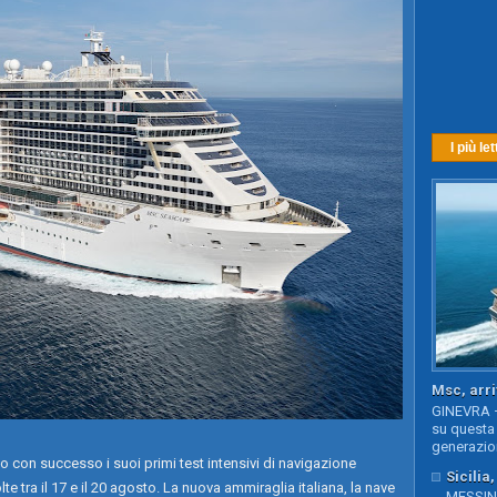
I più let
Msc, arri
GINEVRA –
su questa 
generazion
on successo i suoi primi test intensivi di navigazione
Sicilia
te tra il 17 e il 20 agosto. La nuova ammiraglia italiana, la nave
MESSINA