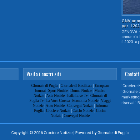
GNV annu
per il 202
GENOVA – 
annuncia l
il 2023: a 
Visita i nostri siti
Contatt
Giornale di Puglia
|
Giornale di Basilicata
|
European
'Crociere 
Journal
|
Sport Notizie
|
Donna Notizie
|
Musica
'Giornale d
Notizie
|
Asia Notizie
|
Italia Love Tv
|
Giornale di
marketing@
Puglia Tv
|
La Voce Grossa
|
Economia Notizie
|
Viaggi
riservati. 
Notizie
|
Auto Notizie
|
Convegni Notizie
|
Informa
Puglia
|
Crociere Notizie
|
Calcio Notizie
|
Cucina
Notizie
|
Convegni Notizie
Copyright ©
2026
Crociere Notizie
| Powered by
Giornale di Puglia