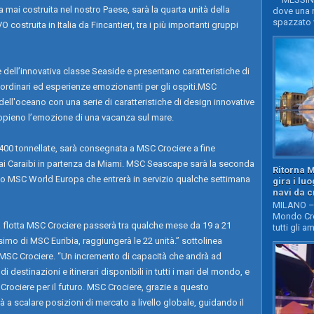
mai costruita nel nostro Paese, sarà la quarta unità della
dove una n
spazzato v
ostruita in Italia da Fincantieri, tra i più importanti gruppi
dell’innovativa classe Seaside e presentano caratteristiche di
aordinari ed esperienze emozionanti per gli ospiti.MSC
ll'oceano con una serie di caratteristiche di design innovative
appieno l’emozione di una vacanza sul mare.
.400 tonnellate, sarà consegnata a MSC Crociere a fine
o ai Caraibi in partenza da Miami. MSC Seascape sarà la seconda
Ritorna 
opo MSC World Europa che entrerà in servizio qualche settimana
gira i lu
navi da c
MILANO – 
Mondo Cro
la flotta MSC Crociere passerà tra qualche mese da 19 a 21
tutti gli a
simo di MSC Euribia, raggiungerà le 22 unità.” sottolinea
MSC Crociere. “Un incremento di capacità che andrà ad
di destinazioni e itinerari disponibili in tutti i mari del mondo, e
Crociere per il futuro. MSC Crociere, grazie a questo
rà a scalare posizioni di mercato a livello globale, guidando il