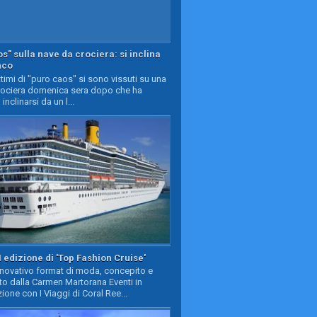
s" sulla nave da crociera: si inclina
nco
timi di "puro caos" si sono vissuti su una
rociera domenica sera dopo che ha
 inclinarsi da un l...
II edizione di 'Top Fashion Cruise'
nnovativo format di moda, concepito e
to dalla Carmen Martorana Eventi in
ione con I Viaggi di Coral Ree...