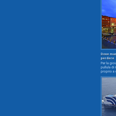
Dove mang
perdere
Per la gioi
pullula di 
proprio a 