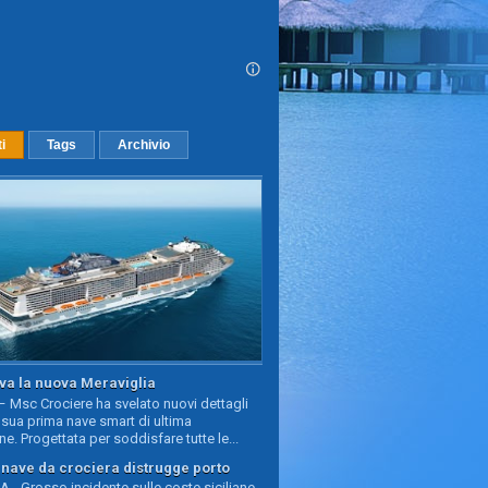
ti
Tags
Archivio
va la nuova Meraviglia
 Msc Crociere ha svelato nuovi dettagli
sua prima nave smart di ultima
e. Progettata per soddisfare tutte le...
, nave da crociera distrugge porto
 - Grosso incidente sulle coste siciliane,