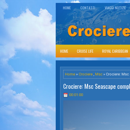
HOME
CONTATTI
VIAGGI NOTIZIE
HOME
CRUISE LIFE
ROYAL CARIBBEAN
Home
»
Crociere
,
Msc
» Crociere: Msc
Crociere: Msc Seascape compl
00:01:00