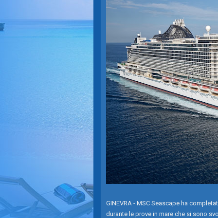
GINEVRA - MSC Seascape ha completato c
durante le prove in mare che si sono svol