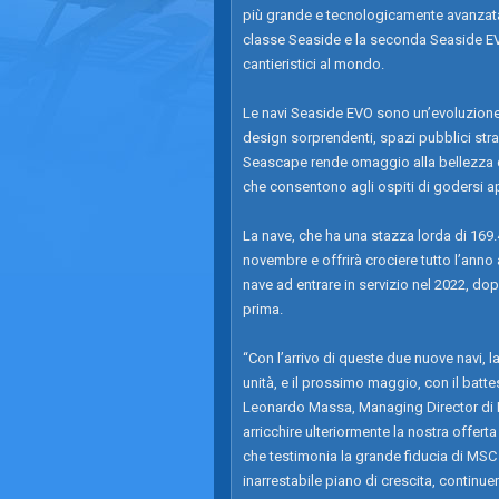
più grande e tecnologicamente avanzata 
classe Seaside e la seconda Seaside EVO c
cantieristici al mondo.
Le navi Seaside EVO sono un’evoluzione 
design sorprendenti, spazi pubblici str
Seascape rende omaggio alla bellezza de
che consentono agli ospiti di godersi 
La nave, che ha una stazza lorda di 169
novembre e offrirà crociere tutto l’ann
nave ad entrare in servizio nel 2022, d
prima.
“Con l’arrivo di queste due nuove navi, 
unità, e il prossimo maggio, con il batte
Leonardo Massa, Managing Director di 
arricchire ulteriormente la nostra offerta 
che testimonia la grande fiducia di MSC 
inarrestabile piano di crescita, continue