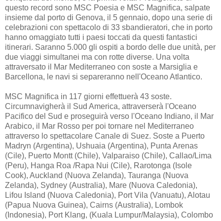
questo record sono MSC Poesia e MSC Magnifica, salpate
insieme dal porto di Genova, il 5 gennaio, dopo una serie di
celebrazioni con spettacolo di 33 sbandieratori, che in porto
hanno omaggiato tutti i paesi toccati da questi fantastici
itinerari. Saranno 5.000 gli ospiti a bordo delle due unità, per
due viaggi simultanei ma con rotte diverse. Una volta
attraversato il Mar Mediterraneo con soste a Marsiglia e
Barcellona, le navi si separeranno nell'Oceano Atlantico.
MSC Magnifica in 117 giorni effettuerà 43 soste.
Circumnavigherà il Sud America, attraverserà l'Oceano
Pacifico del Sud e proseguirà verso l'Oceano Indiano, il Mar
Arabico, il Mar Rosso per poi tornare nel Mediterraneo
attraverso lo spettacolare Canale di Suez. Soste a Puerto
Madryn (Argentina), Ushuaia (Argentina), Punta Arenas
(Cile), Puerto Montt (Chile), Valparaiso (Chile), Callao/Lima
(Peru), Hanga Roa /Rapa Nui (Cile), Rarotonga (Isole
Cook), Auckland (Nuova Zelanda), Tauranga (Nuova
Zelanda), Sydney (Australia), Mare (Nuova Caledonia),
Lifou Island (Nuova Caledonia), Port Vila (Vanuatu), Alotau
(Papua Nuova Guinea), Cairns (Australia), Lombok
(Indonesia), Port Klang, (Kuala Lumpur/Malaysia), Colombo