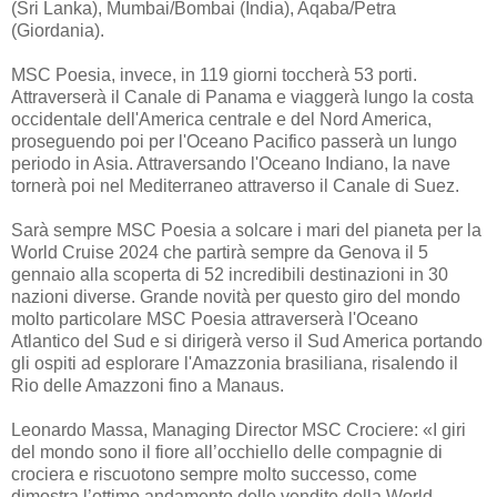
(Sri Lanka), Mumbai/Bombai (India), Aqaba/Petra
(Giordania).
MSC Poesia, invece, in 119 giorni toccherà 53 porti.
Attraverserà il Canale di Panama e viaggerà lungo la costa
occidentale dell'America centrale e del Nord America,
proseguendo poi per l'Oceano Pacifico passerà un lungo
periodo in Asia. Attraversando l'Oceano Indiano, la nave
tornerà poi nel Mediterraneo attraverso il Canale di Suez.
Sarà sempre MSC Poesia a solcare i mari del pianeta per la
World Cruise 2024 che partirà sempre da Genova il 5
gennaio alla scoperta di 52 incredibili destinazioni in 30
nazioni diverse. Grande novità per questo giro del mondo
molto particolare MSC Poesia attraverserà l'Oceano
Atlantico del Sud e si dirigerà verso il Sud America portando
gli ospiti ad esplorare l'Amazzonia brasiliana, risalendo il
Rio delle Amazzoni fino a Manaus.
Leonardo Massa, Managing Director MSC Crociere: «I giri
del mondo sono il fiore all’occhiello delle compagnie di
crociera e riscuotono sempre molto successo, come
dimostra l’ottimo andamento delle vendite della World