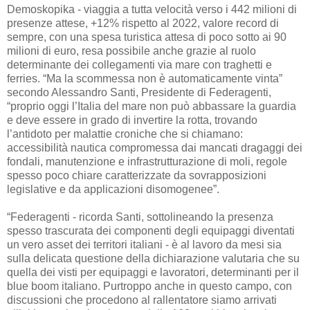
Demoskopika - viaggia a tutta velocità verso i 442 milioni di
presenze attese, +12% rispetto al 2022, valore record di
sempre, con una spesa turistica attesa di poco sotto ai 90
milioni di euro, resa possibile anche grazie al ruolo
determinante dei collegamenti via mare con traghetti e
ferries. “Ma la scommessa non è automaticamente vinta”
secondo Alessandro Santi, Presidente di Federagenti,
“proprio oggi l’Italia del mare non può abbassare la guardia
e deve essere in grado di invertire la rotta, trovando
l’antidoto per malattie croniche che si chiamano:
accessibilità nautica compromessa dai mancati dragaggi dei
fondali, manutenzione e infrastrutturazione di moli, regole
spesso poco chiare caratterizzate da sovrapposizioni
legislative e da applicazioni disomogenee”.
“Federagenti - ricorda Santi, sottolineando la presenza
spesso trascurata dei componenti degli equipaggi diventati
un vero asset dei territori italiani - è al lavoro da mesi sia
sulla delicata questione della dichiarazione valutaria che su
quella dei visti per equipaggi e lavoratori, determinanti per il
blue boom italiano. Purtroppo anche in questo campo, con
discussioni che procedono al rallentatore siamo arrivati