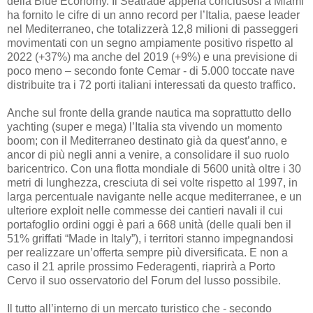
della Blue Economy. Il Seatrade appena conclusosi a Miami
ha fornito le cifre di un anno record per l’Italia, paese leader
nel Mediterraneo, che totalizzerà 12,8 milioni di passeggeri
movimentati con un segno ampiamente positivo rispetto al
2022 (+37%) ma anche del 2019 (+9%) e una previsione di
poco meno – secondo fonte Cemar - di 5.000 toccate nave
distribuite tra i 72 porti italiani interessati da questo traffico.
Anche sul fronte della grande nautica ma soprattutto dello
yachting (super e mega) l’Italia sta vivendo un momento
boom; con il Mediterraneo destinato già da quest’anno, e
ancor di più negli anni a venire, a consolidare il suo ruolo
baricentrico. Con una flotta mondiale di 5600 unità oltre i 30
metri di lunghezza, cresciuta di sei volte rispetto al 1997, in
larga percentuale navigante nelle acque mediterranee, e un
ulteriore exploit nelle commesse dei cantieri navali il cui
portafoglio ordini oggi è pari a 668 unità (delle quali ben il
51% griffati “Made in Italy”), i territori stanno impegnandosi
per realizzare un’offerta sempre più diversificata. E non a
caso il 21 aprile prossimo Federagenti, riaprirà a Porto
Cervo il suo osservatorio del Forum del lusso possibile.
Il tutto all’interno di un mercato turistico che - secondo