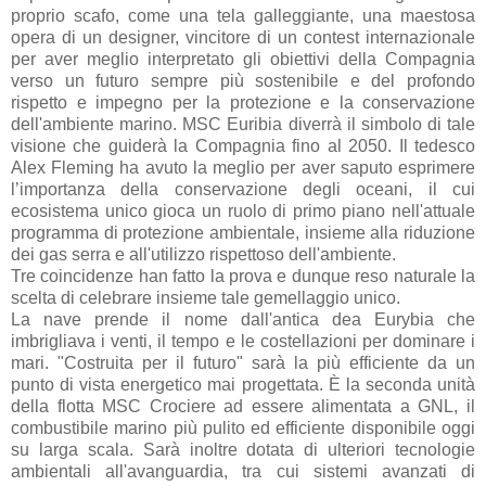
proprio scafo, come una tela galleggiante, una maestosa
opera di un designer, vincitore di un contest internazionale
per aver meglio interpretato gli obiettivi della Compagnia
verso un futuro sempre più sostenibile e del profondo
rispetto e impegno per la protezione e la conservazione
dell'ambiente marino. MSC Euribia diverrà il simbolo di tale
visione che guiderà la Compagnia fino al 2050. Il tedesco
Alex Fleming ha avuto la meglio per aver saputo esprimere
l’importanza della conservazione degli oceani, il cui
ecosistema unico gioca un ruolo di primo piano nell'attuale
programma di protezione ambientale, insieme alla riduzione
dei gas serra e all'utilizzo rispettoso dell'ambiente.
Tre coincidenze han fatto la prova e dunque reso naturale la
scelta di celebrare insieme tale gemellaggio unico.
La nave prende il nome dall'antica dea Eurybia che
imbrigliava i venti, il tempo e le costellazioni per dominare i
mari. "Costruita per il futuro" sarà la più efficiente da un
punto di vista energetico mai progettata. È la seconda unità
della flotta MSC Crociere ad essere alimentata a GNL, il
combustibile marino più pulito ed efficiente disponibile oggi
su larga scala. Sarà inoltre dotata di ulteriori tecnologie
ambientali all'avanguardia, tra cui sistemi avanzati di