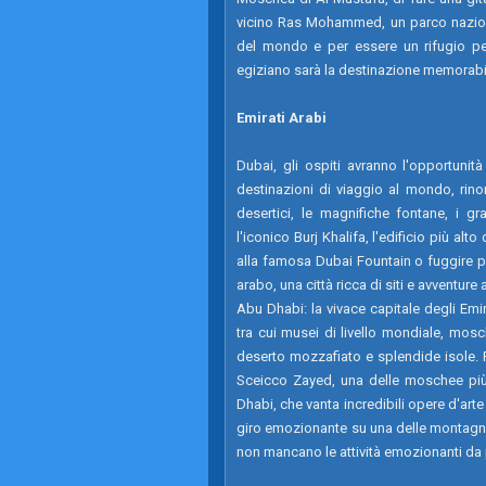
vicino Ras Mohammed, un parco nazional
del mondo e per essere un rifugio pe
egiziano sarà la destinazione memorabile
Emirati Arabi
Dubai, gli ospiti avranno l'opportunità
destinazioni di viaggio al mondo, rinom
desertici, le magnifiche fontane, i gr
l'iconico Burj Khalifa, l'edificio più a
alla famosa Dubai Fountain o fuggire pe
arabo, una città ricca di siti e avventure a
Abu Dhabi: la vivace capitale degli Emira
tra cui musei di livello mondiale, mosc
deserto mozzafiato e splendide isole. 
Sceicco Zayed, una delle moschee più
Dhabi, che vanta incredibili opere d'arte d
giro emozionante su una delle montagne
non mancano le attività emozionanti da 