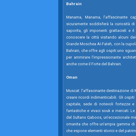
Bahrain
Manama, Manama, l'affascinante cap
sicuramente soddisferà la curiosità di 
saporita, gli imponenti grattacieli e il
conoscere la città visitando alcuni dei
Grande Moschea AI-Fateh, con la cupola 
Bahrain, che offre agli ospiti uno sgua
per ammirare l'impressionante architet
anche come il Forte del Bahrain.
Oman
Muscat: l'affascinante destinazione di Mu
creare ricordi indimenticabili. Gli ospi
capitale, sede di notevoli fortezze 
fantastiche e vivaci souk e mercati. Le
del Sultano Qaboos, un'eccezionale mera
omanita che offre un'ampia gamma di m
che espone elementi storici e del patrim