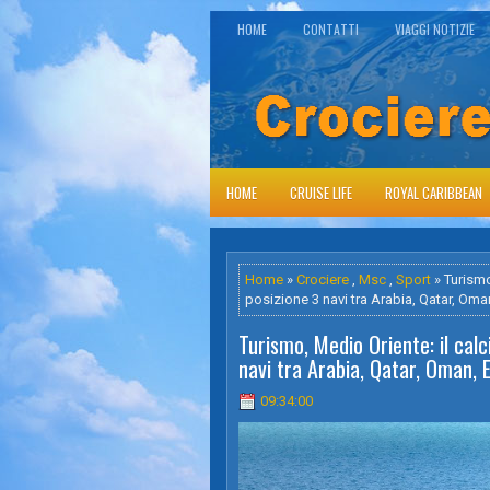
HOME
CONTATTI
VIAGGI NOTIZIE
HOME
CRUISE LIFE
ROYAL CARIBBEAN
Home
»
Crociere
,
Msc
,
Sport
» Turismo
posizione 3 navi tra Arabia, Qatar, Oman
Turismo, Medio Oriente: il calc
navi tra Arabia, Qatar, Oman, E
09:34:00