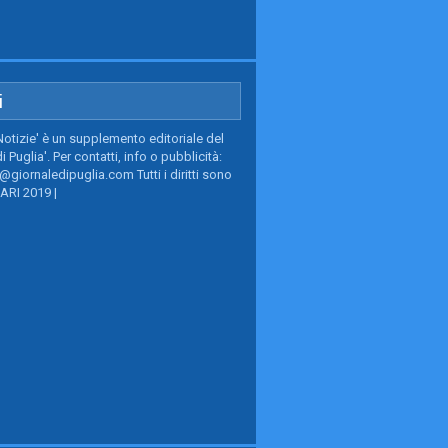
i
Notizie' è un supplemento editoriale del
i Puglia'. Per contatti, info o pubblicità:
giornaledipuglia.com Tutti i diritti sono
BARI 2019 |