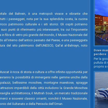
itale del Bahrein, è una metropoli vivace e vibrante che
tutti i passeggeri, nota per la sua splendida costa, la cucina
 ricco patrimonio culturale e i siti storici. Gli ospiti potranno
 suoi punti di riferimento più interessanti, tra cui l'imponente
in fibra di vetro più grande del mondo, il Museo Nazionale del
rdo all'interno dell'antico passato del Paese, e una passeggiata
tura del sito patrimonio dell'UNESCO, Qal'at al-Bahrayn, noto
Dove mang
perdere
Per la gioi
pullula di 
proprio a 
scat è ricca di storia e cultura e offre infinite opportunità per
ti avranno la possibilità di immergersi nelle gemme uniche della
e palazzi, bellissime moschee, montagne maestose, spiagge
 attrazioni imperdibili della città includono la Grande Moschea
viglia architettonica, il Muttrah Souk, un mercato tradizionale
erci e souvenir classici omaniti, nonché il Museo Nazionale,
onio del Sultanato e della Penisola dell'Oman.