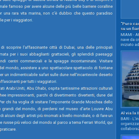
e famoso per avere alcune delle più belle barriere coralline
r una rara vita marina, non c'è dubbio che questo paradiso
 per i viaggiatori.
"Puro cao
su un fia
MIAMI - At
nave da c
iniziato ad
 di scoprire l'affascinante città di Dubai, una delle principali
ata per i suoi abbaglianti grattacieli, gli splendidi paesaggi
andi centri commerciali e le spiagge incontaminate. Visitare
lto del mondo, assistere a uno spettacolare spettacolo di fontane
r un indimenticabile safari sulle dune nell'incantevole deserto
ffascinanti per tutti i viaggiatori.
ti Arabi Uniti, Abu Dhabi, ospita tantissime attrazioni culturali
hee impressionanti, parchi di divertimento divertenti, dune del
Per chi ha voglia di visitare l'imponente Grande Moschea dello
 grandi del mondo, di perdersi nel museo d'arte Louvre Abu
Al via la 
i alcuni degli artisti più rinomati a livello mondiale, o di fare un
BARI - L'i
 russe più veloci del mondo al parco a tema Ferrari World, qui
organizza
collaboraz
praticare.