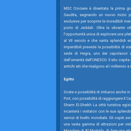
MSC Crociere è diventata la prima gr
Saudita, segnando un nuovo inizio pe
esclusive per scoprire le incredibili me
porto di Jeddah. Oltre la vibrante ci
l'opportunità unica di esplorare una pletor
al VII secolo e che vanta splendidi e
imperdibili prevede la possibilità di vis
sede di Hegra, uno dei capolavori cu
dell'umanità dell'UNESCO. Il sito ospit
antichi siti che risalgono al I millennio a.
Egitto
Soste e possibilità di imbarco anche in
Port, con possibilità di raggiungere Il Ca
Sharm El-Sheikh La città turistica egi
incanterà i visitatori con le sue splendid
servizi di livello mondiale. Gli ospiti a
una vasta gamma di attrazioni per visit
Moschea di Al Mustafa, di fare una git