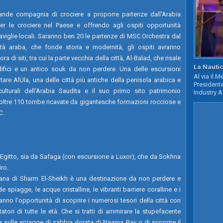
ande compagnia di crociere a proporre partenze dall'Arabia
r le crociere nel Paese e offrendo agli ospiti opportunità
raviglie locali. Saranno ben 20 le partenze di MSC Orchestra dal
ttà araba, che fonde storia e modernità, gli ospiti avranno
a di siti, tra cui la parte vecchia della città, Al-Balad, che risale
La Nautic
difici e un antico souk da non perdere. Una delle escursioni
Al via il 
itare AlUla, una delle città più antiche della penisola arabica e
Presidente
lturali dell'Arabia Saudita e il suo primo sito patrimonio
Industry A
a oltre 110 tombe ricavate da gigantesche formazioni rocciose e
C..
 Egitto, sia da Safaga (con escursione a Luxor), che da Sokhna
iro.
ziana di Sharm El-Sheikh è una destinazione da non perdere e
e spiagge, le acque cristalline, le vibranti barriere coralline e i
vranno l'opportunità di scoprire i numerosi tesori della città con
atori di tutte le età. Che si tratti di ammirare la stupefacente
a sulle spiagge di sabbia dorata di Naama Bay o di scoprire il