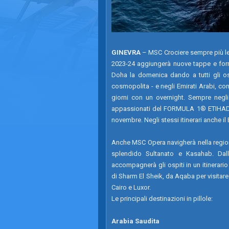
GINEVRA
– MSC Crociere sempre più lea
2023-24 aggiungerà nuove tappe e form
Doha la domenica dando a tutti gli osp
cosmopolita - e negli Emirati Arabi, c
giorni con un overnight. Sempre negli
appassionati del FORMULA 1® ETIHAD
novembre. Negli stessi itinerari anche i
Anche MSC Opera navigherà nella regione
splendido Sultanato e Kasahab. Dall’
accompagnerà gli ospiti in un itinerar
di Sharm El Sheik, da Aqaba per visitare 
Cairo e Luxor.
Le principali destinazioni in pillole:
Arabia Saudita