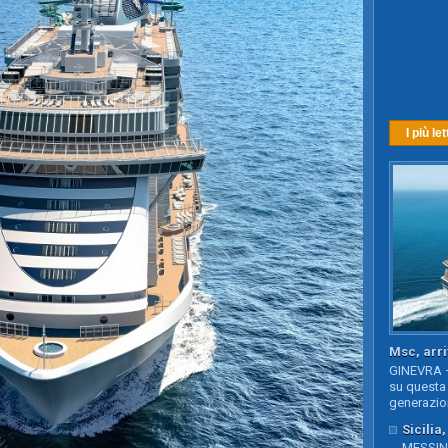
I più let
Msc, arri
GINEVRA –
su questa 
generazion
Sicilia
MESSINA