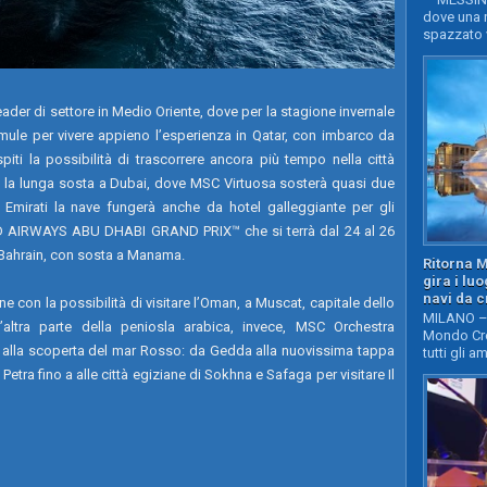
dove una n
spazzato v
der di settore in Medio Oriente, dove per la stagione invernale
ule per vivere appieno l’esperienza in Qatar, con imbarco da
iti la possibilità di trascorrere ancora più tempo nella città
on la lunga sosta a Dubai, dove MSC Virtuosa sosterà quasi due
 Emirati la nave fungerà anche da hotel galleggiante per gli
 AIRWAYS ABU DHABI GRAND PRIX™ che si terrà dal 24 al 26
l Bahrain, con sosta a Manama.
Ritorna 
gira i lu
navi da c
 con la possibilità di visitare l’Oman, a Muscat, capitale dello
MILANO – 
altra parte della peniosla arabica, invece, MSC Orchestra
Mondo Cro
io alla scoperta del mar Rosso: da Gedda alla nuovissima tappa
tutti gli a
Petra fino a alle città egiziane di Sokhna e Safaga per visitare Il