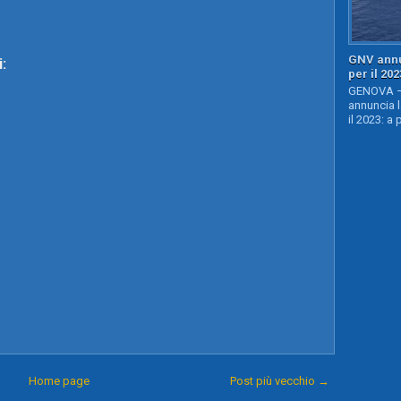
GNV annu
:
per il 202
GENOVA – 
annuncia l
il 2023: a 
Home page
Post più vecchio →