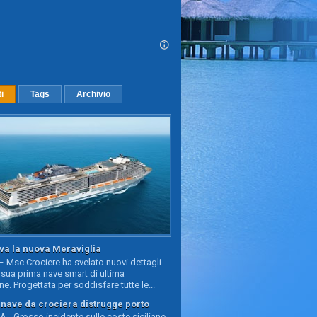
ti
Tags
Archivio
va la nuova Meraviglia
 Msc Crociere ha svelato nuovi dettagli
sua prima nave smart di ultima
e. Progettata per soddisfare tutte le...
, nave da crociera distrugge porto
 - Grosso incidente sulle coste siciliane,