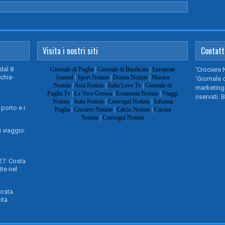
Visita i nostri siti
Contatt
dal 8
Giornale di Puglia
|
Giornale di Basilicata
|
European
'Crociere 
chia-
Journal
|
Sport Notizie
|
Donna Notizie
|
Musica
'Giornale d
Notizie
|
Asia Notizie
|
Italia Love Tv
|
Giornale di
marketing@
Puglia Tv
|
La Voce Grossa
|
Economia Notizie
|
Viaggi
riservati. 
Notizie
|
Auto Notizie
|
Convegni Notizie
|
Informa
 porto e i
Puglia
|
Crociere Notizie
|
Calcio Notizie
|
Cucina
Notizie
|
Convegni Notizie
 viaggio:
27: Costa
te nel
Costa
ità