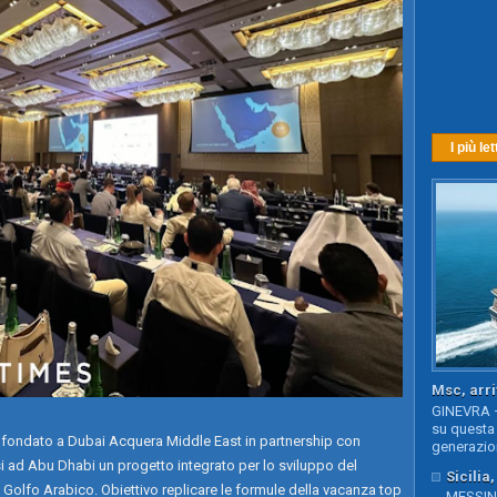
I più let
Msc, arri
GINEVRA –
su questa 
fondato a Dubai Acquera Middle East in partnership con
generazion
i ad Abu Dhabi un progetto integrato per lo sviluppo del
Sicilia
l Golfo Arabico. Obiettivo replicare le formule della vacanza top
MESSINA