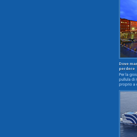
Dove mang
perdere
Per la gioi
pullula di 
proprio a 