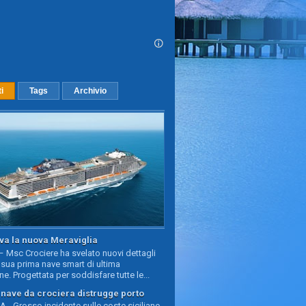
ti
Tags
Archivio
va la nuova Meraviglia
 Msc Crociere ha svelato nuovi dettagli
sua prima nave smart di ultima
e. Progettata per soddisfare tutte le...
, nave da crociera distrugge porto
 - Grosso incidente sulle coste siciliane,