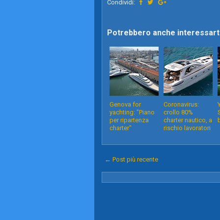
Condividi:
Potrebbero anche interessarti
Genova for
Coronavirus:
yachting: "Piano
crollo 80%
per ripartenza
charter nautico, a
charter"
rischio lavoratori
← Post più recente