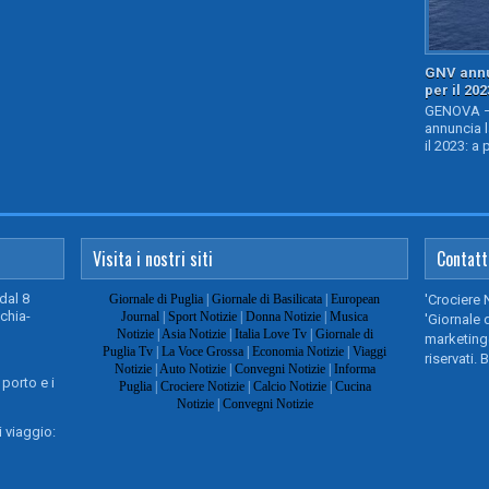
GNV annu
per il 202
GENOVA – 
annuncia l
il 2023: a 
Visita i nostri siti
Contatt
dal 8
Giornale di Puglia
|
Giornale di Basilicata
|
European
'Crociere 
chia-
Journal
|
Sport Notizie
|
Donna Notizie
|
Musica
'Giornale d
Notizie
|
Asia Notizie
|
Italia Love Tv
|
Giornale di
marketing@
Puglia Tv
|
La Voce Grossa
|
Economia Notizie
|
Viaggi
riservati. 
Notizie
|
Auto Notizie
|
Convegni Notizie
|
Informa
 porto e i
Puglia
|
Crociere Notizie
|
Calcio Notizie
|
Cucina
Notizie
|
Convegni Notizie
 viaggio: