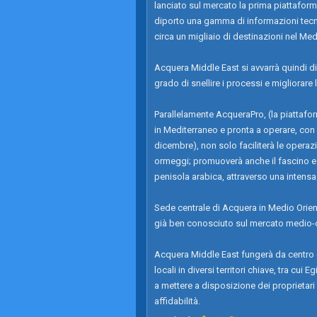
lanciato sul mercato la prima piattafor
diporto una gamma di informazioni tecn
circa un migliaio di destinazioni nel Me
Acquera Middle East si avvarrà quindi di
grado di snellire i processi e migliorare
Parallelamente AcqueraPro, (la piattafo
in Mediterraneo e pronta a operare, con u
dicembre), non solo faciliterà le operazi
ormeggi; promuoverà anche il fascino e le
penisola arabica, attraverso una intensa a
Sede centrale di Acquera in Medio Orien
già ben conosciuto sul mercato medio-o
Acquera Middle East fungerà da centro d
locali in diversi territori chiave, tra cu
a mettere a disposizione dei proprietari 
affidabilità.