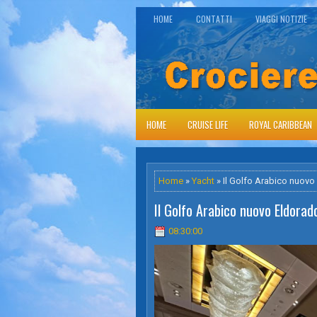
HOME
CONTATTI
VIAGGI NOTIZIE
HOME
CRUISE LIFE
ROYAL CARIBBEAN
Home
»
Yacht
» Il Golfo Arabico nuovo 
Il Golfo Arabico nuovo Eldorad
08:30:00