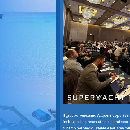
Il gruppo veneziano Acquera dopo aver 
Inchcape, ha presentato nei giorni scors
turismo nel Medio Oriente e nell’area de