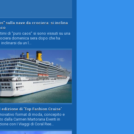
s" sulla nave da crociera: si inclina
nco
timi di "puro caos" si sono vissuti su una
rociera domenica sera dopo che ha
 inclinarsi da un l...
II edizione di 'Top Fashion Cruise'
nnovativo format di moda, concepito e
to dalla Carmen Martorana Eventi in
ione con I Viaggi di Coral Ree...