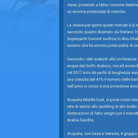
class, ponendo a fattor comune destinaz
un enorme potenziale di crescita.
La chiave per aprire questi mercati è la
secondo quanto illustrato da Stefano To
Superyacht Summit svoltosi in Abu Dhabi
turismo che ha enormi potenzialità di cr
Secondo i dati scaturiti alla conferenz
acque del Golfo Arabico, ma ad accendere
nel 2017 solo 66 yacht di lunghezza supe
una crescita del 41% il numero delle ba
nell’anno in corso e una proiezione anco
Acquera Middle East, si pone come obiet
rete di servizi allo yachting di alto live
destinazioni di fatto vergini per il merc
Arabia Saudita.
Acquera, con base a Venezia, è gruppo l