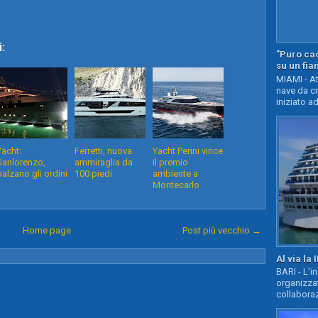
:
"Puro cao
su un fia
MIAMI - At
nave da c
iniziato ad
Yacht:
Ferretti, nuova
Yacht Perini vince
Sanlorenzo,
ammiraglia da
il premio
balzano gli ordini
100 piedi
ambiente a
Montecarlo
Home page
Post più vecchio →
Al via la 
BARI - L'i
organizza
collaboraz