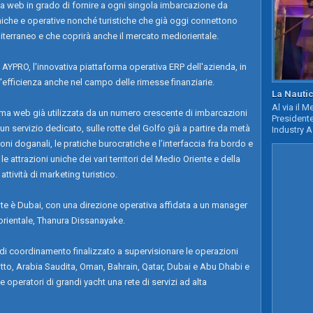
ma web in grado di fornire a ogni singola imbarcazione da
iche e operative nonché turistiche che già oggi connettono
diterraneo e che coprirà anche il mercato mediorientale.
 AYPRO, l'innovativa piattaforma operativa ERP dell'azienda, in
 l'efficienza anche nel campo delle rimesse finanziarie.
La Nautic
Al via il 
rma web già utilizzata da un numero crescente di imbarcazioni
Presidente
n servizio dedicato, sulle rotte del Golfo già a partire da metà
Industry A
oni doganali, le pratiche burocratiche e l’interfaccia fra bordo e
 attrazioni uniche dei vari territori del Medio Oriente e della
ttività di marketing turistico.
te è Dubai, con una direzione operativa affidata a un manager
rientale, Thanura Dissanayake.
i coordinamento finalizzato a supervisionare le operazioni
i Egitto, Arabia Saudita, Oman, Bahrain, Qatar, Dubai e Abu Dhabi e
e operatori di grandi yacht una rete di servizi ad alta