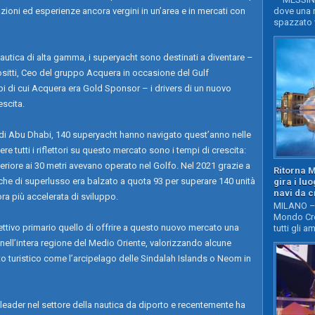
ioni ed esperienze ancora vergini in un’area e in mercati con
dove una n
spazzato v
 nautica di alta gamma, i superyacht sono destinati a diventare –
sitti, Ceo del gruppo Acquera in occasione del Gulf
 di cui Acquera era Gold Sponsor – i drivers di un nuovo
escita.
a di Abu Dhabi, 140 superyacht hanno navigato quest’anno nelle
 tutti i riflettori su questo mercato sono i tempi di crescita:
riore ai 30 metri avevano operato nel Golfo. Nel 2021 grazie a
Ritorna 
rche di superlusso era balzato a quota 93 per superare 140 unità
gira i lu
navi da c
ra più accelerata di sviluppo.
MILANO – 
Mondo Cro
tivo primario quello di offrire a questo nuovo mercato una
tutti gli a
llo nell’intera regione del Medio Oriente, valorizzando alcune
ato turistico come l’arcipelago delle Sindalah Islands o Neom in
eader nel settore della nautica da diporto e recentemente ha