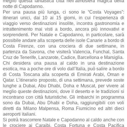
meglio questa fantastica città nell’atmosfera magica della
notte di Capodanno.
Per una pausa più lunga, ci sono le “Costa Voyages”:
itinerari unici, dai 10 ai 15 giorni, in cui l’esperienza di
viaggio verso destinazioni insolite, incontra gastronomia e
intrattenimento mai visti a bordo, ancora più innovativi e
sorprendenti. Per Natale e Capodanno, in particolare, sarà
possibile andare alla scoperta delle isole Canarie a bordo di
Costa Firenze, con una crociera di due settimane, in
partenza da Savona, che visiterà Valencia, Funchal, Santa
Cruz de Tenerife, Lanzarote, Cadice, Barcellona e Marsiglia.
Chi desidera una pausa al caldo in una destinazione
esotica, ma a poche ore di volo dall’Italia, può salire a bordo
di Costa Toscana alla scoperta di Emirati Arabi, Oman e
Qatar. L’itinerario proposto, di una settimana, prevede soste
lunghe a Dubai, Abu Dhabi, Doha e Muscat, per vivere al
meglio queste destinazioni, dove il deserto e le tradizioni si
incontrano con città futuristiche. Gli imbarchi in programma
sono da Dubai, Abu Dhabi e Doha, raggiungibili con voli
diretti da Milano Malpensa, Roma Fiumicino ed altri dieci
aeroporti italiani.
Si potrà trascorrere Natale e Capodanno al caldo anche con
le crociere ai Caraibi. Costa Fortuna e Costa Pacifica