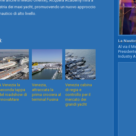
sione anche in Medio Oriente), Acquera Academy mira a
dustria dei maxi yacht, promuovendo un nuovo approccio
autico di alto livello.
:
La Nautic
Al via il 
Presidente
Industry A
A Venezia la
Venezia,
Venezia cabina
seconda tappa
attraccata la
di regia e
del roadshow di
prima crociera al
controllo per il
InnovaMare
terminal Fusina
mercato dei
grandi yacht