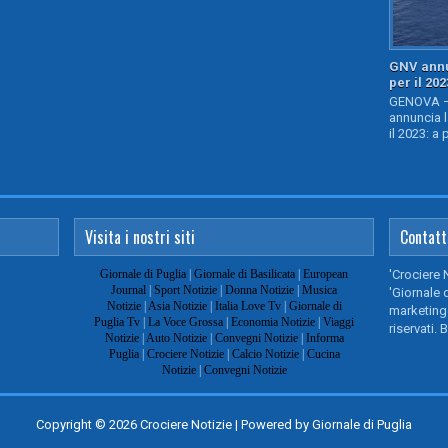
GNV annu
per il 202
GENOVA – 
annuncia l
il 2023: a 
Visita i nostri siti
Contatt
Giornale di Puglia
|
Giornale di Basilicata
|
European
'Crociere 
Journal
|
Sport Notizie
|
Donna Notizie
|
Musica
'Giornale d
Notizie
|
Asia Notizie
|
Italia Love Tv
|
Giornale di
marketing@
Puglia Tv
|
La Voce Grossa
|
Economia Notizie
|
Viaggi
riservati. 
Notizie
|
Auto Notizie
|
Convegni Notizie
|
Informa
Puglia
|
Crociere Notizie
|
Calcio Notizie
|
Cucina
Notizie
|
Convegni Notizie
Copyright ©
2026
Crociere Notizie
| Powered by
Giornale di Puglia