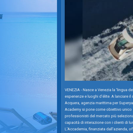
VENEZIA - Nasce a Venezia la 'lingua del
esperienze e luoghi d'élite. A lanciare i
Acquera, agenzia marittima per Superya
Academy si pone come obiettivo unico e a
professionisti del mercato più seleziona
capacità di interazione con i clienti di 
L'Accademia, finanziata dall'azienda, of