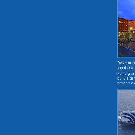
Dove mang
perdere
Per la gioi
pullula di 
proprio a 