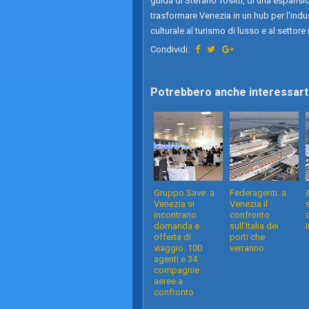
guida di Stefano Tositti, di una espan
trasformare Venezia in un hub per l'in
culturale al turismo di lusso e al settore n
Condividi:
Potrebbero anche interessarti
Gruppo Save: a
Federagenti: a
Venezia si
Venezia il
incontrano
confronto
domanda e
sull’Italia dei
offerta di
porti che
viaggio. 100
verranno
agenti e 34
compagnie
aeree a
confronto