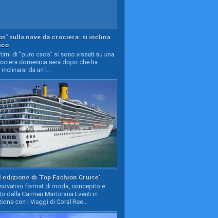
s" sulla nave da crociera: si inclina
nco
timi di "puro caos" si sono vissuti su una
rociera domenica sera dopo che ha
 inclinarsi da un l...
II edizione di 'Top Fashion Cruise'
nnovativo format di moda, concepito e
to dalla Carmen Martorana Eventi in
ione con I Viaggi di Coral Ree...