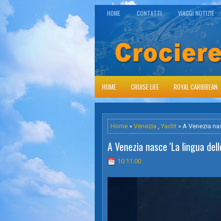
HOME
CONTATTI
VIAGGI NOTIZIE
HOME
CRUISE LIFE
ROYAL CARIBBEAN
Home
»
Venezia
,
Yacht
» A Venezia nasc
A Venezia nasce 'La lingua dello
10:11:00