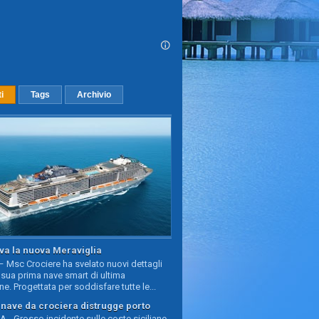
ti
Tags
Archivio
va la nuova Meraviglia
 Msc Crociere ha svelato nuovi dettagli
sua prima nave smart di ultima
e. Progettata per soddisfare tutte le...
, nave da crociera distrugge porto
 - Grosso incidente sulle coste siciliane,