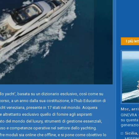
I più let
lo yacht', basata su un dizionario esclusivo, così come su
l corso, a un anno dalla sua costituzione, è l'hub Education di
cht veneziana, presente in 17 stati nel mondo. Acquera
Msc, arri
ltrettanto esclusivo quello di fornire agli aspiranti
GINEVRA –
su questa 
to del mondo del luxury, strumenti di gestione essenziali,
generazion
lusso e competenze operative nel settore dello yachting.
Sicilia
fre moduli sia online che offline, e si pone come obiettivo lo
MESSINA