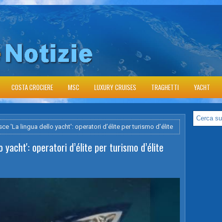
COSTA CROCIERE
MSC
LUXURY CRUISES
TRAGHETTI
YACHT
e 'La lingua dello yacht': operatori d’élite per turismo d’élite
 yacht': operatori d’élite per turismo d’élite