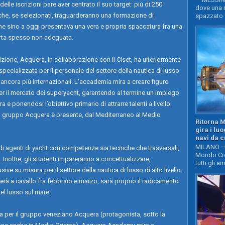
delle iscrizioni pare aver centrato il suo target: più di 250
dove una n
 che, se selezionati, traguarderanno una formazione di
spazzato v
he sino a oggi presentava una vera e propria spaccatura fra una
erta spesso non adeguata.
ione, Acquera, in collaborazione con il Ciset, ha ulteriormente
pecializzata per il personale del settore della nautica di lusso
ancora più internazionali. L'accademia mira a creare figure
er il mercato dei superyacht, garantendo al termine un impiego
e ponendosi l’obiettivo primario di attrarre talenti a livello
i il gruppo Acquera è presente, dal Mediterraneo al Medio
Ritorna 
gira i lu
navi da c
MILANO – 
di agenti di yacht con competenze sia tecniche che trasversali,
Mondo Cro
. Inoltre, gli studenti impareranno a concettualizzare,
tutti gli a
ve su misura per il settore della nautica di lusso di alto livello.
gerà a cavallo fra febbraio e marzo, sarà proprio il radicamento
del lusso sul mare.
ata per il gruppo veneziano Acquera (protagonista, sotto la