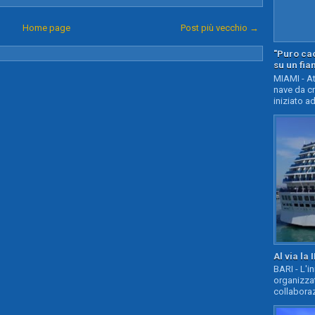
Home page
Post più vecchio →
"Puro cao
su un fia
MIAMI - At
nave da c
iniziato ad
Al via la 
BARI - L'i
organizza
collaboraz