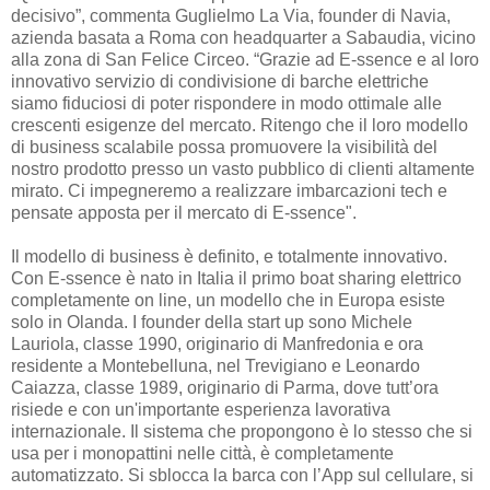
decisivo”, commenta Guglielmo La Via, founder di Navia,
azienda basata a Roma con headquarter a Sabaudia, vicino
alla zona di San Felice Circeo. “Grazie ad E-ssence e al loro
innovativo servizio di condivisione di barche elettriche
siamo fiduciosi di poter rispondere in modo ottimale alle
crescenti esigenze del mercato. Ritengo che il loro modello
di business scalabile possa promuovere la visibilità del
nostro prodotto presso un vasto pubblico di clienti altamente
mirato. Ci impegneremo a realizzare imbarcazioni tech e
pensate apposta per il mercato di E-ssence".
Il modello di business è definito, e totalmente innovativo.
Con E-ssence è nato in Italia il primo boat sharing elettrico
completamente on line, un modello che in Europa esiste
solo in Olanda. I founder della start up sono Michele
Lauriola, classe 1990, originario di Manfredonia e ora
residente a Montebelluna, nel Trevigiano e Leonardo
Caiazza, classe 1989, originario di Parma, dove tutt’ora
risiede e con un'importante esperienza lavorativa
internazionale. Il sistema che propongono è lo stesso che si
usa per i monopattini nelle città, è completamente
automatizzato. Si sblocca la barca con l’App sul cellulare, si