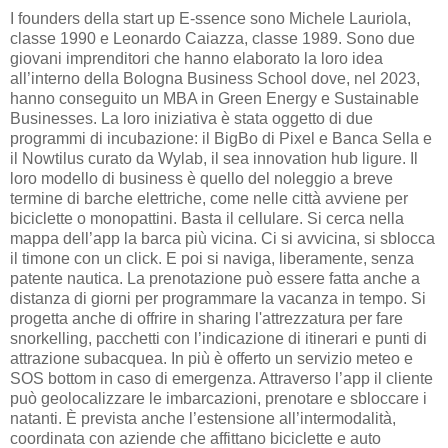
I founders della start up E-ssence sono Michele Lauriola,
classe 1990 e Leonardo Caiazza, classe 1989. Sono due
giovani imprenditori che hanno elaborato la loro idea
all’interno della Bologna Business School dove, nel 2023,
hanno conseguito un MBA in Green Energy e Sustainable
Businesses. La loro iniziativa è stata oggetto di due
programmi di incubazione: il BigBo di Pixel e Banca Sella e
il Nowtilus curato da Wylab, il sea innovation hub ligure. Il
loro modello di business è quello del noleggio a breve
termine di barche elettriche, come nelle città avviene per
biciclette o monopattini. Basta il cellulare. Si cerca nella
mappa dell’app la barca più vicina. Ci si avvicina, si sblocca
il timone con un click. E poi si naviga, liberamente, senza
patente nautica. La prenotazione può essere fatta anche a
distanza di giorni per programmare la vacanza in tempo. Si
progetta anche di offrire in sharing l'attrezzatura per fare
snorkelling, pacchetti con l’indicazione di itinerari e punti di
attrazione subacquea. In più è offerto un servizio meteo e
SOS bottom in caso di emergenza. Attraverso l’app il cliente
può geolocalizzare le imbarcazioni, prenotare e sbloccare i
natanti. È prevista anche l’estensione all’intermodalità,
coordinata con aziende che affittano biciclette e auto