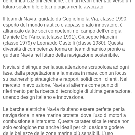
delle imbarcazioni elettriche, con un team orientato verso un
futuro sostenibile e tecnologicamente avanzato.
Il team di Navia, guidato da Guglielmo la Via, classe 1990,
esperto del mondo nautico e appassionato innovatore, è
affiancato da tre soci competenti nel campo dell'energia:
Daniele Dell'Ariccia (classe 1991), Giuseppe Mancini
(classe 1979) e Leonardo Castelli (classe 1980). Questa
diversità di competenze forma un team dinamico pronto a
guidare Navia nel futuro della navigazione sostenibile.
Navia si distingue per la sua attenzione scrupolosa ad ogni
fase, dalla progettazione alla messa in mare, con un focus
su partnership strategiche e rapporti solidi con i clienti. Nel
mercato in evoluzione, Navia si afferma come punto di
riferimento per la ricerca di tecnologie di ultima generazione,
unendo design italiano e innovazione.
Le barche elettriche Navia risultano essere perfette per la
navigazione in aree marine protette, dove l'uso di motori a
combustione è interdetto. Questa caratteristica le rende non
solo ecologiche ma anche ideali per chi desidera godere
delle bellezze delle zone marine più sensibili. L'uso