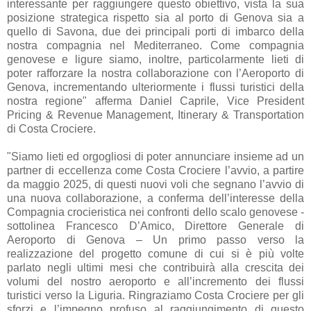
interessante per raggiungere questo obiettivo, vista la sua
posizione strategica rispetto sia al porto di Genova sia a
quello di Savona, due dei principali porti di imbarco della
nostra compagnia nel Mediterraneo. Come compagnia
genovese e ligure siamo, inoltre, particolarmente lieti di
poter rafforzare la nostra collaborazione con l’Aeroporto di
Genova, incrementando ulteriormente i flussi turistici della
nostra regione" afferma Daniel Caprile, Vice President
Pricing & Revenue Management, Itinerary & Transportation
di Costa Crociere.
"Siamo lieti ed orgogliosi di poter annunciare insieme ad un
partner di eccellenza come Costa Crociere l’avvio, a partire
da maggio 2025, di questi nuovi voli che segnano l’avvio di
una nuova collaborazione, a conferma dell’interesse della
Compagnia crocieristica nei confronti dello scalo genovese -
sottolinea Francesco D’Amico, Direttore Generale di
Aeroporto di Genova – Un primo passo verso la
realizzazione del progetto comune di cui si è più volte
parlato negli ultimi mesi che contribuirà alla crescita dei
volumi del nostro aeroporto e all’incremento dei flussi
turistici verso la Liguria. Ringraziamo Costa Crociere per gli
sforzi e l’impegno profuso al raggiungimento di questo