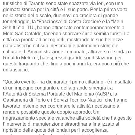
turistiche di Taranto sono state spazzate via ieri, con una
giornata storica per la città e il suo porto. Per la prima volta
nella storia dello scalo, due navi da crociera di grande
tonnellaggio, la “Fascinosa” di Costa Crociere e la “Mein
Schiff 5” di TUI, hanno attraccato contemporaneamente al
Molo San Cataldo, facendo sbarcare circa seimila turisti. La
città era pronta ad accoglierli, mostrando le sue bellezze
naturalistiche e il suo inestimabile patrimonio storico e
culturale. L'Amministrazione comunale, attraverso il sindaco
Rinaldo Melucci, ha espresso grande soddisfazione per
questo traguardo che, fino a pochi anni fa, era poco più che
un auspicio.
“Questo evento - ha dichiarato il primo cittadino - è il risultato
di un impegno congiunto e della grande sinergia tra
l’Autorità di Sistema Portuale del Mar Ionio (AdSP), la
Capitaneria di Porto e i Servizi Tecnico-Nautici, che hanno
lavorato insieme per coordinare le attività necessarie a
rendere possibile questo doppio approdo. Un
ringraziamento speciale va anche alla società che ha gestito
l’intervento di manutenzione straordinaria finalizzato al
ripristino delle quote dei fondali per l’accoglienza