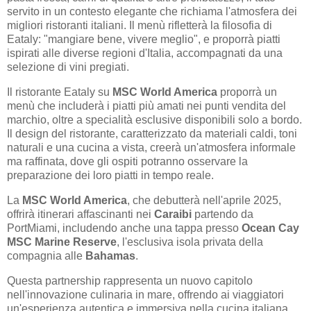
servito in un contesto elegante che richiama l'atmosfera dei
migliori ristoranti italiani. Il menù rifletterà la filosofia di
Eataly: "mangiare bene, vivere meglio", e proporrà piatti
ispirati alle diverse regioni d'Italia, accompagnati da una
selezione di vini pregiati.
Il ristorante Eataly su
MSC World America
proporrà un
menù che includerà i piatti più amati nei punti vendita del
marchio, oltre a specialità esclusive disponibili solo a bordo.
Il design del ristorante, caratterizzato da materiali caldi, toni
naturali e una cucina a vista, creerà un'atmosfera informale
ma raffinata, dove gli ospiti potranno osservare la
preparazione dei loro piatti in tempo reale.
La
MSC World America
, che debutterà nell'aprile 2025,
offrirà itinerari affascinanti nei
Caraibi
partendo da
PortMiami, includendo anche una tappa presso
Ocean Cay
MSC Marine Reserve
, l'esclusiva isola privata della
compagnia alle
Bahamas
.
Questa partnership rappresenta un nuovo capitolo
nell'innovazione culinaria in mare, offrendo ai viaggiatori
un'esperienza autentica e immersiva nella cucina italiana,