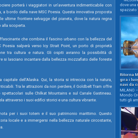
dove una n
iere porterà i viaggiatori in un’avventura indimenticabile con
spazzato v
aska, a bordo della nave MSC Poesia. Questa innovativa proposta
lle ultime frontiere selvagge del pianeta, dove la natura regna
 alla scoperta.
à affascinante che combina il fascino urbano con la bellezza del
Poesia salperà verso Icy Strait Point, un porto di proprietà
e tra cultura e natura. Gli ospiti avranno la possibilità di
tre si lasciano incantare dalla bellezza mozzafiato delle foreste
Ritorna 
gira i lu
capitale dell'Alaska. Qui, la storia si intreccia con la natura,
navi da c
ticabili. Tra le attrazioni da non perdere, il Goldbelt Tram offre
MILANO – 
spettacolari sulle Chilkat Mountains e sul Canale Gastineau.
Mondo Cro
a attraverso i suoi edifici storici e una cultura vibrante.
tutti gli a
nota per i suoi totem e il suo patrimonio marittimo. Questo
storia locale e a immergersi nella bellezza naturale circostante,
ca.