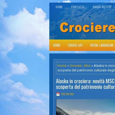
HOME
CONTATTI
VIAGGI NOTIZIE
HOME
CRUISE LIFE
ROYAL CARIBBEAN
Home
»
Crociere
,
Msc
» Alaska in croc
scoperta del patrimonio culturale degli 
Alaska in crociera: novità MSC
scoperta del patrimonio cultura
09:59:00