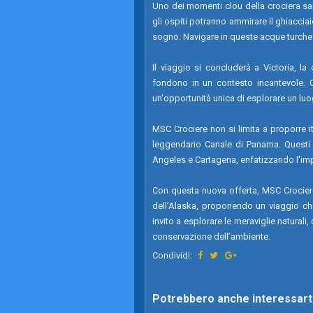
Uno dei momenti clou della crociera sarà
gli ospiti potranno ammirare il ghiacc
sogno. Navigare in queste acque turches
Il viaggio si concluderà a Victoria, la
fondono in un contesto incantevole. Con 
un'opportunità unica di esplorare un luo
MSC Crociere non si limita a proporre i
leggendario Canale di Panama. Questi i
Angeles e Cartagena, enfatizzando l'imp
Con questa nuova offerta, MSC Crociere 
dell’Alaska, proponendo un viaggio c
invito a esplorare le meraviglie naturali
conservazione dell’ambiente.
Condividi:
Potrebbero anche interessarti