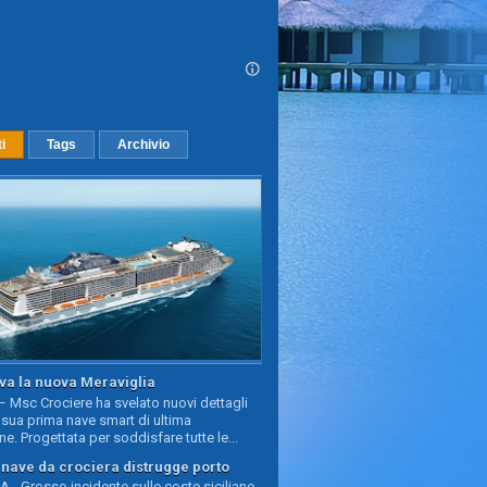
ti
Tags
Archivio
va la nuova Meraviglia
 Msc Crociere ha svelato nuovi dettagli
sua prima nave smart di ultima
e. Progettata per soddisfare tutte le...
, nave da crociera distrugge porto
 - Grosso incidente sulle coste siciliane,