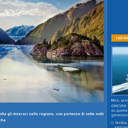
I più let
Msc, arri
GINEVRA –
su questa 
ta gli itinerari nella regione, con partenze di sette notti
generazion
iche
Sicilia
MESSINA