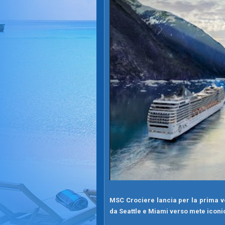
MSC Crociere lancia per la prima vol
da Seattle e Miami verso mete icon