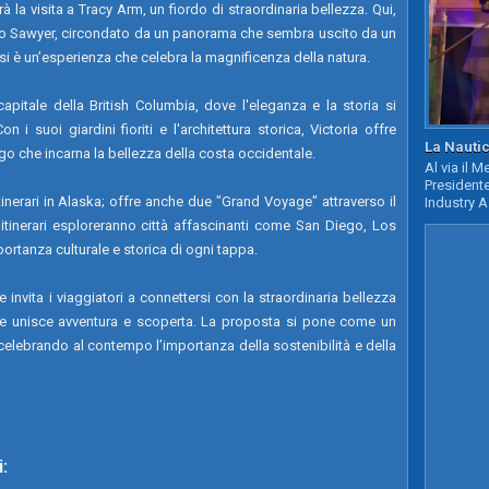
 la visita a Tracy Arm, un fiordo di straordinaria bellezza. Qui,
iaio Sawyer, circondato da un panorama che sembra uscito da un
i è un’esperienza che celebra la magnificenza della natura.
 capitale della British Columbia, dove l'eleganza e la storia si
i suoi giardini fioriti e l'architettura storica, Victoria offre
La Nautic
go che incarna la bellezza della costa occidentale.
Al via il 
Presidente
tinerari in Alaska; offre anche due "Grand Voyage" attraverso il
Industry A
tinerari esploreranno città affascinanti come San Diego, Los
ortanza culturale e storica di ogni tappa.
invita i viaggiatori a connettersi con la straordinaria bellezza
he unisce avventura e scoperta. La proposta si pone come un
, celebrando al contempo l’importanza della sostenibilità e della
: