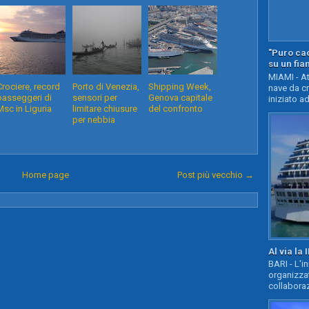
"Puro cao
su un fia
MIAMI - At
Crociere, record
Porto di Venezia,
Shipping Week,
nave da c
passeggeri di
sensori per
Genova capitale
iniziato ad
Msc in Liguria
limitare chiusure
del confronto
per nebbia
Home page
Post più vecchio →
Al via la 
BARI - L'i
organizza
collaboraz