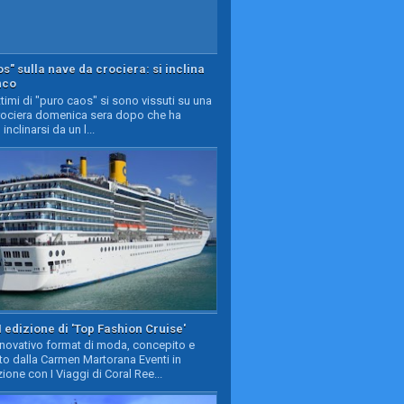
s" sulla nave da crociera: si inclina
nco
timi di "puro caos" si sono vissuti su una
rociera domenica sera dopo che ha
 inclinarsi da un l...
II edizione di 'Top Fashion Cruise'
nnovativo format di moda, concepito e
to dalla Carmen Martorana Eventi in
ione con I Viaggi di Coral Ree...