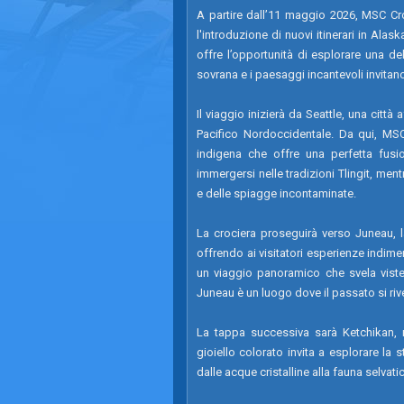
A partire dall’11 maggio 2026, MSC Croc
l'introduzione di nuovi itinerari in Al
offre l’opportunità di esplorare una de
sovrana e i paesaggi incantevoli invitano
Il viaggio inizierà da Seattle, una citt
Pacifico Nordoccidentale. Da qui, MSC 
indigena che offre una perfetta fusion
immergersi nelle tradizioni Tlingit, men
e delle spiagge incontaminate.
La crociera proseguirà verso Juneau, la 
offrendo ai visitatori esperienze indimen
un viaggio panoramico che svela viste 
Juneau è un luogo dove il passato si rivel
La tappa successiva sarà Ketchikan, 
gioiello colorato invita a esplorare la 
dalle acque cristalline alla fauna selvati