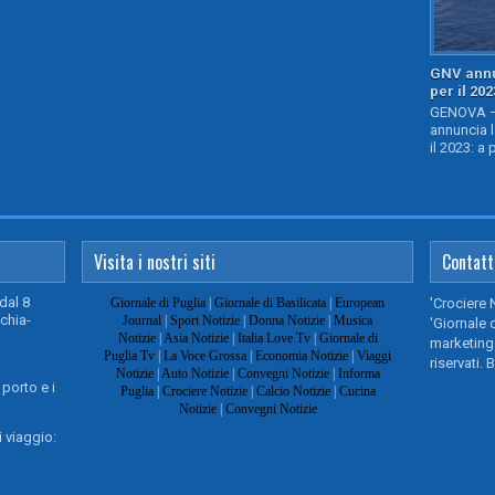
GNV annu
per il 202
GENOVA – 
annuncia l
il 2023: a 
Visita i nostri siti
Contatt
dal 8
Giornale di Puglia
|
Giornale di Basilicata
|
European
'Crociere 
chia-
Journal
|
Sport Notizie
|
Donna Notizie
|
Musica
'Giornale d
Notizie
|
Asia Notizie
|
Italia Love Tv
|
Giornale di
marketing@
Puglia Tv
|
La Voce Grossa
|
Economia Notizie
|
Viaggi
riservati. 
Notizie
|
Auto Notizie
|
Convegni Notizie
|
Informa
 porto e i
Puglia
|
Crociere Notizie
|
Calcio Notizie
|
Cucina
Notizie
|
Convegni Notizie
 viaggio: