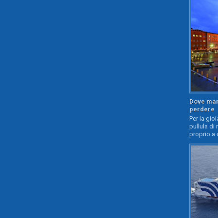
Dove mang
perdere
Per la gioi
pullula di 
proprio a 