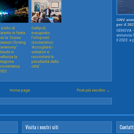
GNV annu
per il 202
l porto di
Gallipoli,
GENOVA – 
Taranto in festa
inaugurato
annuncia l
per la 'Cruise
l'infopoint
il 2023: a 
Season Closing
crocieristico:
Ceremony':
'Accoglierà i
chiude in
visitatori e
bellezza la
racconterà le
stagione
peculiarità della
crocieristica
città'
2022
Home page
Post più vecchio →
Visita i nostri siti
Contatt