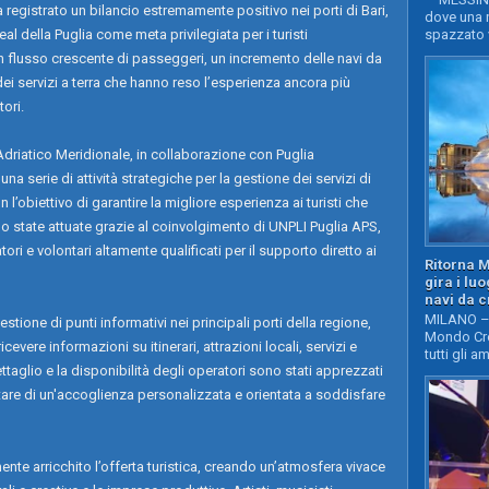
 registrato un bilancio estremamente positivo nei porti di Bari,
dove una n
l della Puglia come meta privilegiata per i turisti
spazzato v
 un flusso crescente di passeggeri, un incremento delle navi da
dei servizi a terra che hanno reso l’esperienza ancora più
tori.
Adriatico Meridionale, in collaborazione con Puglia
a serie di attività strategiche per la gestione dei servizi di
l’obiettivo di garantire la migliore esperienza ai turisti che
sono state attuate grazie al coinvolgimento di UNPLI Puglia APS,
 e volontari altamente qualificati per il supporto diretto ai
Ritorna 
gira i lu
navi da c
MILANO – 
estione di punti informativi nei principali porti della regione,
Mondo Cro
evere informazioni su itinerari, attrazioni locali, servizi e
tutti gli a
ettaglio e la disponibilità degli operatori sono stati apprezzati
ttare di un'accoglienza personalizzata e orientata a soddisfare
ente arricchito l’offerta turistica, creando un’atmosfera vivace