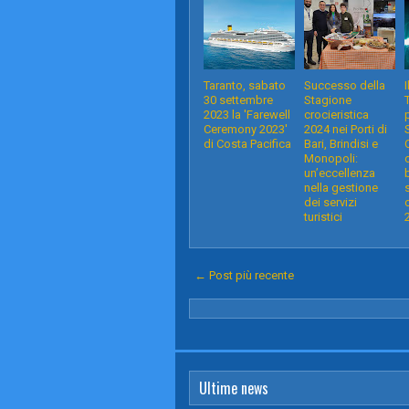
Taranto, sabato
Successo della
I
30 settembre
Stagione
2023 la 'Farewell
crocieristica
Ceremony 2023'
2024 nei Porti di
di Costa Pacifica
Bari, Brindisi e
Monopoli:
un’eccellenza
nella gestione
dei servizi
turistici
← Post più recente
Ultime news