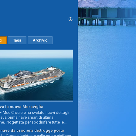
ti
Tags
Archivio
va la nuova Meraviglia
 Msc Crociere ha svelato nuovi dettagli
sua prima nave smart di ultima
e. Progettata per soddisfare tutte le...
, nave da crociera distrugge porto
 - Grosso incidente sulle coste siciliane,