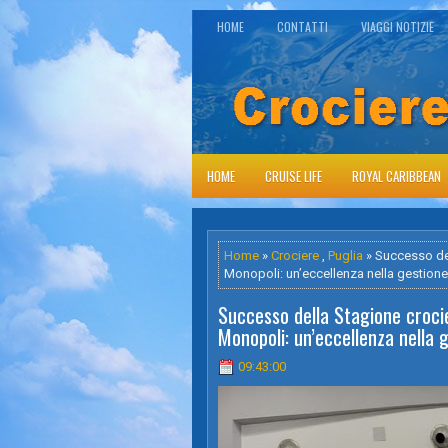
HOME
CONTATTI
VIAGGI NOTIZIE
HOME
CRUISE LIFE
ROYAL CARIBBEAN
Home
»
Crociere
,
Puglia
» Successo dell
Monopoli: un’eccellenza nella gestione d
Successo della Stagione crocier
Monopoli: un’eccellenza nella ge
09:43:00