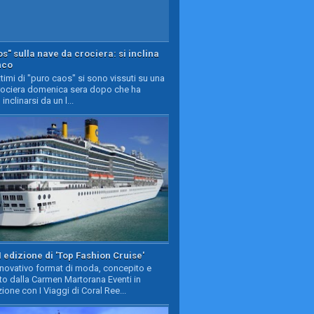
s" sulla nave da crociera: si inclina
nco
timi di "puro caos" si sono vissuti su una
rociera domenica sera dopo che ha
 inclinarsi da un l...
II edizione di 'Top Fashion Cruise'
nnovativo format di moda, concepito e
to dalla Carmen Martorana Eventi in
ione con I Viaggi di Coral Ree...