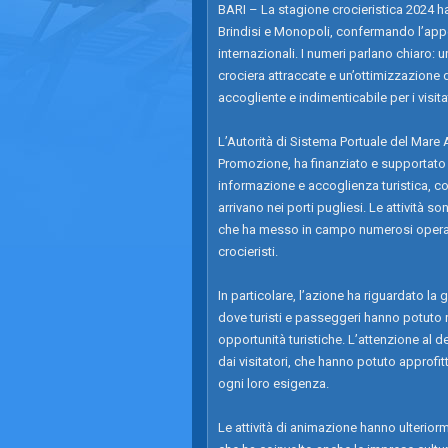
BARI – La stagione crocieristica 2024 ha
Brindisi e Monopoli, confermando l’appea
internazionali. I numeri parlano chiaro:
crociera attraccate e un’ottimizzazione 
accogliente e indimenticabile per i visita
L’Autorità di Sistema Portuale del Mare 
Promozione, ha finanziato e supportato un
informazione e accoglienza turistica, con 
arrivano nei porti pugliesi. Le attività 
che ha messo in campo numerosi operatori
crocieristi.
In particolare, l’azione ha riguardato la g
dove turisti e passeggeri hanno potuto ric
opportunità turistiche. L’attenzione al d
dai visitatori, che hanno potuto approfi
ogni loro esigenza.
Le attività di animazione hanno ulteriorm