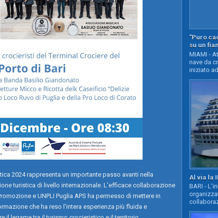
"Puro cao
su un fia
MIAMI - At
nave da c
iniziato ad
stica 2024 rappresenta un importante passo avanti nella
Al via la 
e turistica di livello internazionale. L’efficace collaborazione
BARI - L'i
organizza
liaPromozione e UNPLI Puglia APS ha permesso di mettere in
collaboraz
mazione che ha reso l’intera esperienza più fluida e
l legame tra il turismo crocieristico e il territorio.