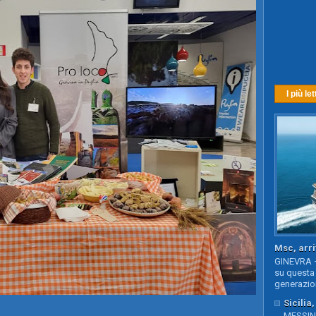
I più let
Msc, arri
GINEVRA –
su questa 
generazion
Sicilia
MESSINA