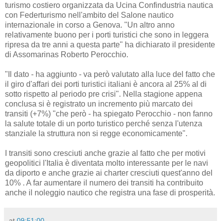
turismo costiero organizzata da Ucina Confindustria nautica
con Federturismo nell'ambito del Salone nautico
internazionale in corso a Genova. "Un altro anno
relativamente buono per i porti turistici che sono in leggera
ripresa da tre anni a questa parte" ha dichiarato il presidente
di Assomarinas Roberto Perocchio.
"Il dato - ha aggiunto - va però valutato alla luce del fatto che
il giro d'affari dei porti turistici italiani è ancora al 25% al di
sotto rispetto al periodo pre crisi". Nella stagione appena
conclusa si è registrato un incremento più marcato dei
transiti (+7%) "che però - ha spiegato Perocchio - non fanno
la salute totale di un porto turistico perché senza l'utenza
stanziale la struttura non si regge economicamente".
I transiti sono cresciuti anche grazie al fatto che per motivi
geopolitici l'Italia è diventata molto interessante per le navi
da diporto e anche grazie ai charter cresciuti quest'anno del
10% . A far aumentare il numero dei transiti ha contribuito
anche il noleggio nautico che registra una fase di prosperità.
at
09:51:00