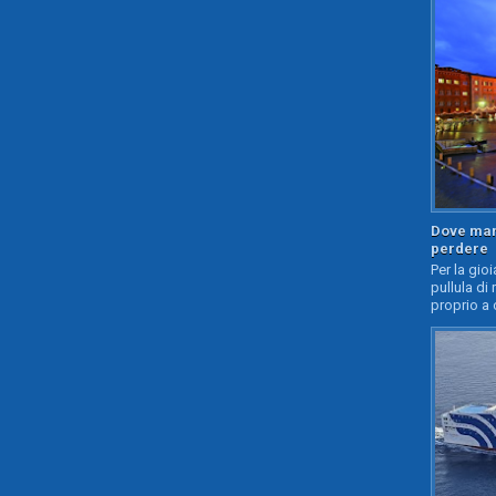
Dove mang
perdere
Per la gioi
pullula di 
proprio a 