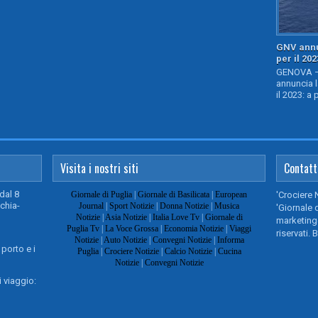
GNV annu
per il 202
GENOVA – 
annuncia l
il 2023: a 
Visita i nostri siti
Contatt
dal 8
Giornale di Puglia
|
Giornale di Basilicata
|
European
'Crociere 
chia-
Journal
|
Sport Notizie
|
Donna Notizie
|
Musica
'Giornale d
Notizie
|
Asia Notizie
|
Italia Love Tv
|
Giornale di
marketing@
Puglia Tv
|
La Voce Grossa
|
Economia Notizie
|
Viaggi
riservati. 
Notizie
|
Auto Notizie
|
Convegni Notizie
|
Informa
 porto e i
Puglia
|
Crociere Notizie
|
Calcio Notizie
|
Cucina
Notizie
|
Convegni Notizie
 viaggio: