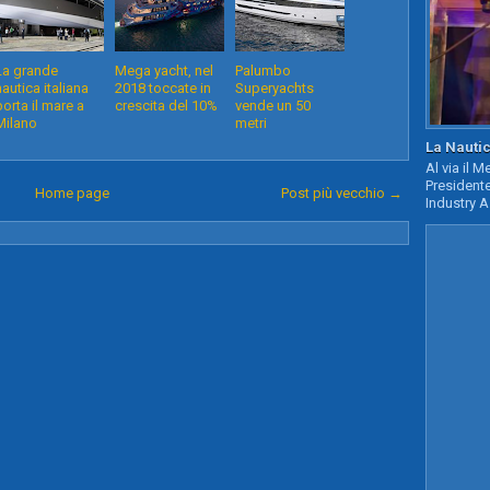
La grande
Mega yacht, nel
Palumbo
nautica italiana
2018 toccate in
Superyachts
porta il mare a
crescita del 10%
vende un 50
Milano
metri
La Nautic
Al via il 
Presidente
Home page
Post più vecchio →
Industry A