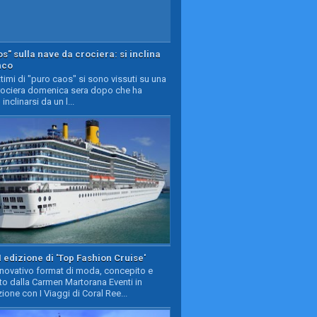
s" sulla nave da crociera: si inclina
nco
timi di "puro caos" si sono vissuti su una
rociera domenica sera dopo che ha
 inclinarsi da un l...
II edizione di 'Top Fashion Cruise'
nnovativo format di moda, concepito e
to dalla Carmen Martorana Eventi in
ione con I Viaggi di Coral Ree...