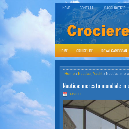
HOME
CONTATTI
VIAGGI NOTIZIE
HOME
CRUISE LIFE
ROYAL CARIBBEAN
Home
»
Nautica
,
Yacht
» Nautica: merc
Nautica: mercato mondiale in 
09:23:00