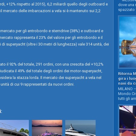
rdi, +12% rispetto al 2015), 6,2 miliardi quello degli outboard e
dove una n
spazzato v
 il mercato delle imbarcazioni a vela si è mantenuto sui 2,2
e mercato per gli entrobordo e sterndrive (38%) e outboard e
ercato rappresenta il 23% del valore per gli entrobordo e il
i di superyacht (oltre i 30 metri di lunghezza) vale 314 unità, dei
o il 92% del totale, 291 ordini, con una crescita del +10,2%
ggiudicata il 49% del totale degli ordini dei motor-superyacht,
Ritorna 
idera la stazza lorda. Il mercato dei superyacht a vela nel
gira i lu
navi da c
unità di cui 9 rappresentati da nuovi ordini.
MILANO – 
Mondo Cro
tutti gli a
: