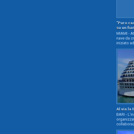
"Puro cao
su un fia
MIAMI - At
nave da c
iniziato ad
Al via la 
BARI - L'i
organizza
collaboraz