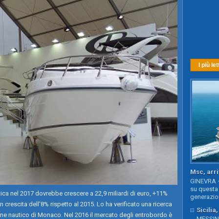
I più let
Msc, arri
GINEVRA –
su questa 
ica nel 2017 dovrebbe crescere a 22,9 miliardi di euro, +11%
generazion
in crescita dell'8% rispetto al 2015. Lo ha verificato una ricerca
Sicilia
lone nautico di Monaco. Nel 2016 il mercato degli entrobordo è
MESSINA