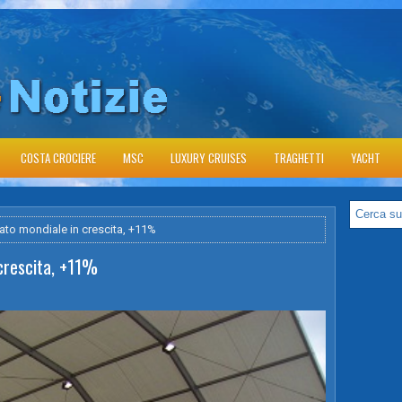
COSTA CROCIERE
MSC
LUXURY CRUISES
TRAGHETTI
YACHT
ato mondiale in crescita, +11%
crescita, +11%