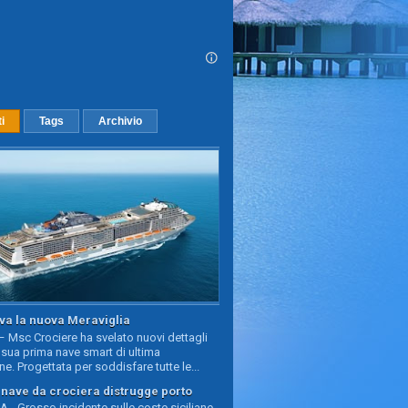
ti
Tags
Archivio
va la nuova Meraviglia
 Msc Crociere ha svelato nuovi dettagli
sua prima nave smart di ultima
e. Progettata per soddisfare tutte le...
, nave da crociera distrugge porto
 - Grosso incidente sulle coste siciliane,